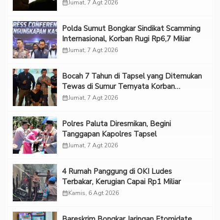
calendar_month
Jumat, 7 Agt 2026
Polda Sumut Bongkar Sindikat Scamming
Internasional, Korban Rugi Rp6,7 Miliar
calendar_month
Jumat, 7 Agt 2026
Bocah 7 Tahun di Tapsel yang Ditemukan
Tewas di Sumur Ternyata Korban
Kekerasan Seksual
calendar_month
Jumat, 7 Agt 2026
Polres Paluta Diresmikan, Begini
Tanggapan Kapolres Tapsel
calendar_month
Jumat, 7 Agt 2026
‎4 Rumah Panggung di OKI Ludes
Terbakar, Kerugian Capai Rp1 Miliar
calendar_month
Kamis, 6 Agt 2026
Bareskrim Bongkar Jaringan Etomidate