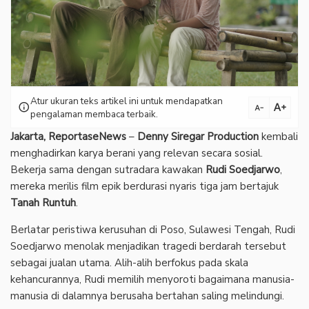
Atur ukuran teks artikel ini untuk mendapatkan
text_increase
info
text_decrease
pengalaman membaca terbaik.
Jakarta, ReportaseNews
–
Denny Siregar Production
kembali
menghadirkan karya berani yang relevan secara sosial.
Bekerja sama dengan sutradara kawakan
Rudi Soedjarwo
,
mereka merilis film epik berdurasi nyaris tiga jam bertajuk
Tanah Runtuh
.
Berlatar peristiwa kerusuhan di Poso, Sulawesi Tengah, Rudi
Soedjarwo menolak menjadikan tragedi berdarah tersebut
sebagai jualan utama. Alih-alih berfokus pada skala
kehancurannya, Rudi memilih menyoroti bagaimana manusia-
manusia di dalamnya berusaha bertahan saling melindungi.