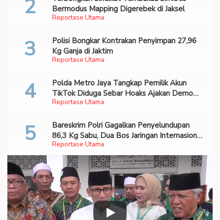
Bermodus Mapping Digerebek di Jaksel
Reportase Utama
Polisi Bongkar Kontrakan Penyimpan 27,96
Kg Ganja di Jaktim
Reportase Utama
Polda Metro Jaya Tangkap Pemilik Akun
TikTok Diduga Sebar Hoaks Ajakan Demo
Reportase Utama
Turunkan Prabowo-Gibran
Bareskrim Polri Gagalkan Penyelundupan
86,3 Kg Sabu, Dua Bos Jaringan Internasional
Reportase Utama
Diburu