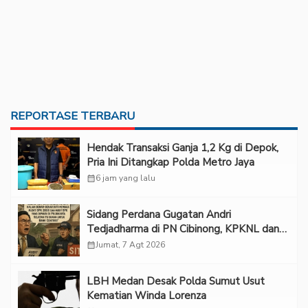
REPORTASE TERBARU
Hendak Transaksi Ganja 1,2 Kg di Depok,
Pria Ini Ditangkap Polda Metro Jaya
calendar_month
6 jam yang lalu
Sidang Perdana Gugatan Andri
Tedjadharma di PN Cibinong, KPKNL dan
PUPN Mangkir
calendar_month
Jumat, 7 Agt 2026
LBH Medan Desak Polda Sumut Usut
Kematian Winda Lorenza