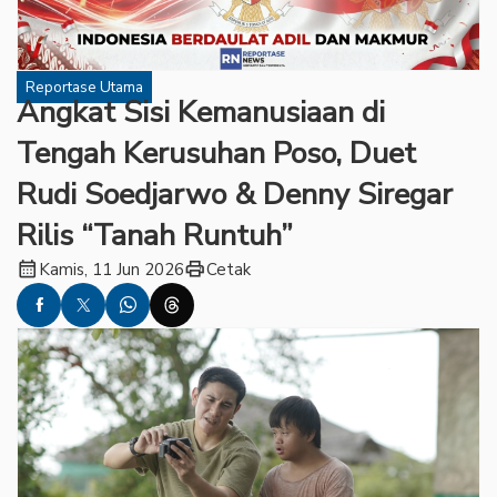
Reportase Utama
Angkat Sisi Kemanusiaan di
Tengah Kerusuhan Poso, Duet
Rudi Soedjarwo & Denny Siregar
Rilis “Tanah Runtuh”
calendar_month
print
Kamis, 11 Jun 2026
Cetak