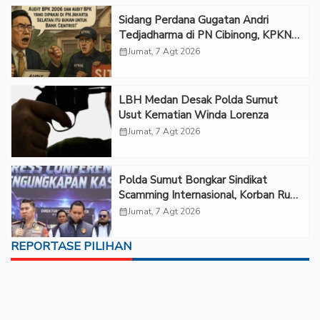
Sidang Perdana Gugatan Andri
Tedjadharma di PN Cibinong, KPKNL
dan PUPN Mangkir
calendar_month
Jumat, 7 Agt 2026
LBH Medan Desak Polda Sumut
Usut Kematian Winda Lorenza
calendar_month
Jumat, 7 Agt 2026
Polda Sumut Bongkar Sindikat
Scamming Internasional, Korban Rugi
Rp6,7 Miliar
calendar_month
Jumat, 7 Agt 2026
REPORTASE PILIHAN