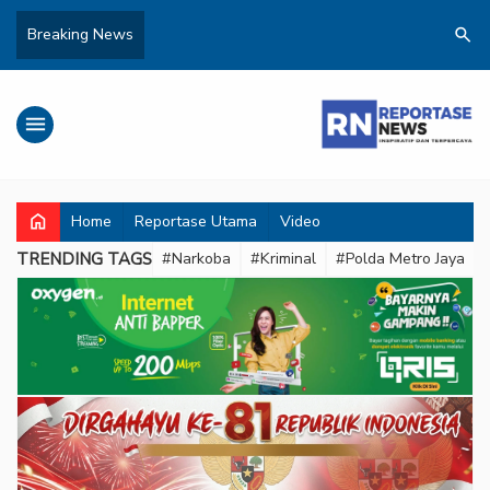
search
Breaking News
menu
home
Home
Reportase Utama
Video
TRENDING TAGS
#Narkoba
#Kriminal
#Polda Metro Jaya