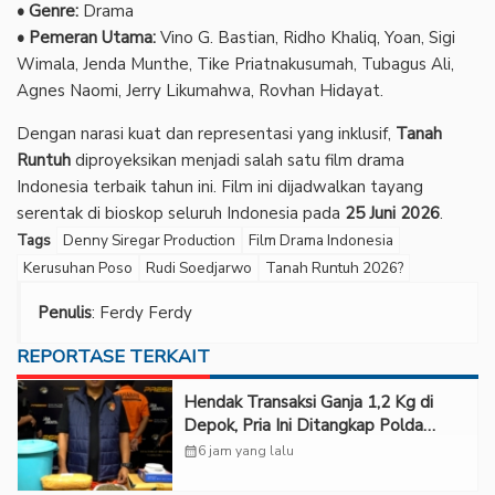
• Genre:
Drama
• Pemeran Utama:
Vino G. Bastian, Ridho Khaliq, Yoan, Sigi
Wimala, Jenda Munthe, Tike Priatnakusumah, Tubagus Ali,
Agnes Naomi, Jerry Likumahwa, Rovhan Hidayat.
Dengan narasi kuat dan representasi yang inklusif,
Tanah
Runtuh
diproyeksikan menjadi salah satu film drama
Indonesia terbaik tahun ini. Film ini dijadwalkan tayang
serentak di bioskop seluruh Indonesia pada
25 Juni 2026
.
Tags
Denny Siregar Production
Film Drama Indonesia
Kerusuhan Poso
Rudi Soedjarwo
Tanah Runtuh 2026?
Penulis
: Ferdy Ferdy
REPORTASE TERKAIT
Hendak Transaksi Ganja 1,2 Kg di
Depok, Pria Ini Ditangkap Polda
Metro Jaya
calendar_month
6 jam yang lalu