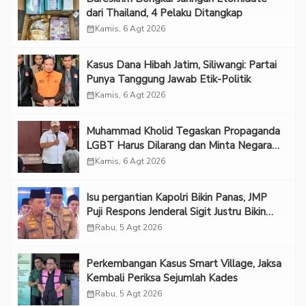
dari Thailand, 4 Pelaku Ditangkap
calendar_month
Kamis, 6 Agt 2026
Kasus Dana Hibah Jatim, Siliwangi: Partai
Punya Tanggung Jawab Etik-Politik
calendar_month
Kamis, 6 Agt 2026
Muhammad Kholid Tegaskan Propaganda
LGBT Harus Dilarang dan Minta Negara
Melindungi Korban
calendar_month
Kamis, 6 Agt 2026
Isu pergantian Kapolri Bikin Panas, JMP
Puji Respons Jenderal Sigit Justru Bikin
“Adem”
calendar_month
Rabu, 5 Agt 2026
Perkembangan Kasus Smart Village, Jaksa
Kembali Periksa Sejumlah Kades
calendar_month
Rabu, 5 Agt 2026