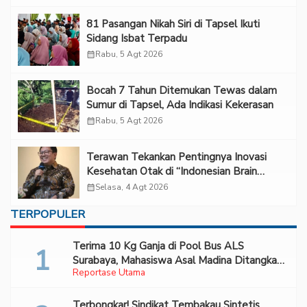
81 Pasangan Nikah Siri di Tapsel Ikuti
Sidang Isbat Terpadu
calendar_month
Rabu, 5 Agt 2026
Bocah 7 Tahun Ditemukan Tewas dalam
Sumur di Tapsel, Ada Indikasi Kekerasan
calendar_month
Rabu, 5 Agt 2026
Terawan Tekankan Pentingnya Inovasi
Kesehatan Otak di “Indonesian Brain
Forum 2026 UPN Veteran Jakarta”
calendar_month
Selasa, 4 Agt 2026
TERPOPULER
Terima 10 Kg Ganja di Pool Bus ALS
Surabaya, Mahasiswa Asal Madina Ditangkap
Reportase Utama
Bareskrim
Terbongkar! Sindikat Tembakau Sintetis