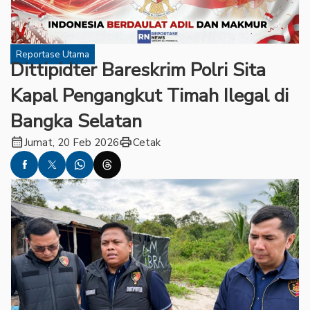
Reportase Utama
Dittipidter Bareskrim Polri Sita
Kapal Pengangkut Timah Ilegal di
Bangka Selatan
calendar_month
print
Jumat, 20 Feb 2026
Cetak