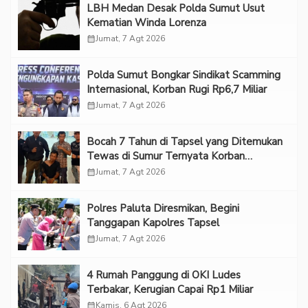
LBH Medan Desak Polda Sumut Usut
Kematian Winda Lorenza
calendar_month
Jumat, 7 Agt 2026
Polda Sumut Bongkar Sindikat Scamming
Internasional, Korban Rugi Rp6,7 Miliar
calendar_month
Jumat, 7 Agt 2026
Bocah 7 Tahun di Tapsel yang Ditemukan
Tewas di Sumur Ternyata Korban
Kekerasan Seksual
calendar_month
Jumat, 7 Agt 2026
Polres Paluta Diresmikan, Begini
Tanggapan Kapolres Tapsel
calendar_month
Jumat, 7 Agt 2026
‎4 Rumah Panggung di OKI Ludes
Terbakar, Kerugian Capai Rp1 Miliar
calendar_month
Kamis, 6 Agt 2026