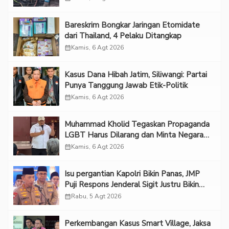
Bareskrim Bongkar Jaringan Etomidate
dari Thailand, 4 Pelaku Ditangkap
calendar_month
Kamis, 6 Agt 2026
Kasus Dana Hibah Jatim, Siliwangi: Partai
Punya Tanggung Jawab Etik-Politik
calendar_month
Kamis, 6 Agt 2026
Muhammad Kholid Tegaskan Propaganda
LGBT Harus Dilarang dan Minta Negara
Melindungi Korban
calendar_month
Kamis, 6 Agt 2026
Isu pergantian Kapolri Bikin Panas, JMP
Puji Respons Jenderal Sigit Justru Bikin
“Adem”
calendar_month
Rabu, 5 Agt 2026
Perkembangan Kasus Smart Village, Jaksa