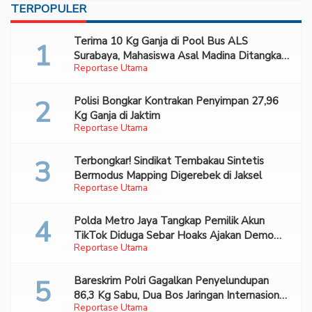
TERPOPULER
Terima 10 Kg Ganja di Pool Bus ALS
Surabaya, Mahasiswa Asal Madina Ditangkap
Reportase Utama
Bareskrim
Polisi Bongkar Kontrakan Penyimpan 27,96
Kg Ganja di Jaktim
Reportase Utama
Terbongkar! Sindikat Tembakau Sintetis
Bermodus Mapping Digerebek di Jaksel
Reportase Utama
Polda Metro Jaya Tangkap Pemilik Akun
TikTok Diduga Sebar Hoaks Ajakan Demo
Reportase Utama
Turunkan Prabowo-Gibran
Bareskrim Polri Gagalkan Penyelundupan
86,3 Kg Sabu, Dua Bos Jaringan Internasional
Reportase Utama
Diburu