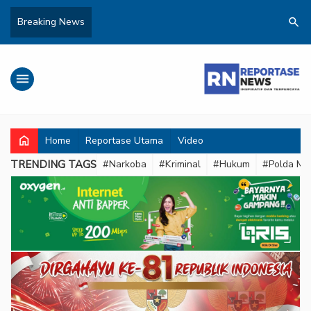
search
Breaking News
menu
home
Home
Reportase Utama
Video
TRENDING TAGS
#Narkoba
#Kriminal
#Hukum
#Polda Met