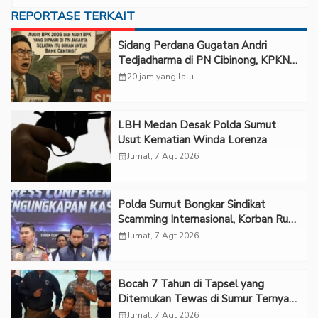
REPORTASE TERKAIT
Sidang Perdana Gugatan Andri
Tedjadharma di PN Cibinong, KPKNL
dan PUPN Mangkir
calendar_month
20 jam yang lalu
LBH Medan Desak Polda Sumut
Usut Kematian Winda Lorenza
calendar_month
Jumat, 7 Agt 2026
Polda Sumut Bongkar Sindikat
Scamming Internasional, Korban Rugi
Rp6,7 Miliar
calendar_month
Jumat, 7 Agt 2026
Bocah 7 Tahun di Tapsel yang
Ditemukan Tewas di Sumur Ternyata
Korban Kekerasan Seksual
calendar_month
Jumat, 7 Agt 2026