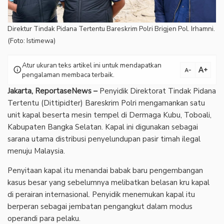
Direktur Tindak Pidana Tertentu Bareskrim Polri Brigjen Pol. Irhamni.
(Foto: Istimewa)
Atur ukuran teks artikel ini untuk mendapatkan
text_increase
info
text_decrease
pengalaman membaca terbaik.
Jakarta, ReportaseNews –
Penyidik Direktorat Tindak Pidana
Tertentu (Dittipidter) Bareskrim Polri mengamankan satu
unit kapal beserta mesin tempel di Dermaga Kubu, Toboali,
Kabupaten Bangka Selatan. Kapal ini digunakan sebagai
sarana utama distribusi penyelundupan pasir timah ilegal
menuju Malaysia.
Penyitaan kapal itu menandai babak baru pengembangan
kasus besar yang sebelumnya melibatkan belasan kru kapal
di perairan internasional. Penyidik menemukan kapal itu
berperan sebagai jembatan pengangkut dalam modus
operandi para pelaku.