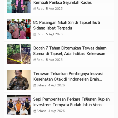
Kembali Periksa Sejumlah Kades
calendar_month
Rabu, 5 Agt 2026
81 Pasangan Nikah Siri di Tapsel Ikuti
Sidang Isbat Terpadu
calendar_month
Rabu, 5 Agt 2026
Bocah 7 Tahun Ditemukan Tewas dalam
Sumur di Tapsel, Ada Indikasi Kekerasan
calendar_month
Rabu, 5 Agt 2026
Terawan Tekankan Pentingnya Inovasi
Kesehatan Otak di “Indonesian Brain
Forum 2026 UPN Veteran Jakarta”
calendar_month
Selasa, 4 Agt 2026
Sepi Pemberitaan Perkara Triliunan Rupiah
Investree, Ternyata Sudah Jatuh Vonis
calendar_month
Selasa, 4 Agt 2026