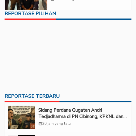
REPORTASE PILIHAN
REPORTASE TERBARU
Sidang Perdana Gugatan Andri
Tedjadharma di PN Cibinong, KPKNL dan
PUPN Mangkir
calendar_month
20 jam yang lalu