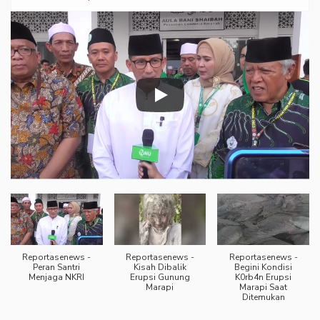
Reportasenews -
Reportasenews -
Reportasenews -
Peran Santri
Kisah Dibalik
Begini Kondisi
Menjaga NKRI
Erupsi Gunung
K0rb4n Erupsi
Marapi
Marapi Saat
Ditemukan