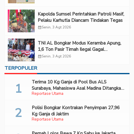
Kapolda Sumsel Perintahkan Patroli Masif,
Pelaku Karhutla Diancam Tindakan Tegas
calendar_month
Senin, 3 Agt 2026
TNI AL Bongkar Modus Keramba Apung,
1,6 Ton Pasir Timah Ilegal Gagal
Diselundupkan
calendar_month
Senin, 3 Agt 2026
TERPOPULER
Terima 10 Kg Ganja di Pool Bus ALS
Surabaya, Mahasiswa Asal Madina Ditangkap
Reportase Utama
Bareskrim
Polisi Bongkar Kontrakan Penyimpan 27,96
Kg Ganja di Jaktim
Reportase Utama
Pernah Lolos Bawa 7 Kg Sabu ke Jakarta