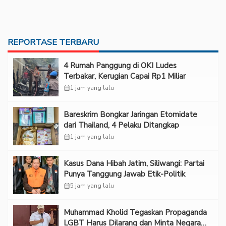
REPORTASE TERBARU
‎4 Rumah Panggung di OKI Ludes
Terbakar, Kerugian Capai Rp1 Miliar
calendar_month
1 jam yang lalu
Bareskrim Bongkar Jaringan Etomidate
dari Thailand, 4 Pelaku Ditangkap
calendar_month
1 jam yang lalu
Kasus Dana Hibah Jatim, Siliwangi: Partai
Punya Tanggung Jawab Etik-Politik
calendar_month
5 jam yang lalu
Muhammad Kholid Tegaskan Propaganda
LGBT Harus Dilarang dan Minta Negara