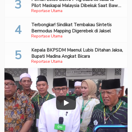
Pilot Maskapai Malaysia Dibekuk Saat Bawa
Reportase Utama
70 Ribu Pil Ekstasi Di Bandara Soetta
Terbongkar! Sindikat Tembakau Sintetis
Bermodus Mapping Digerebek di Jaksel
Reportase Utama
Kepala BKPSDM Maenul Lubis Ditahan Jaksa,
Bupati Madina Angkat Bicara
Reportase Utama