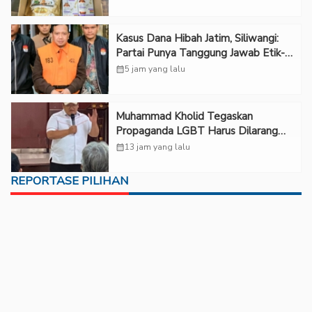
Kasus Dana Hibah Jatim, Siliwangi:
Partai Punya Tanggung Jawab Etik-
Politik
calendar_month
5 jam yang lalu
Muhammad Kholid Tegaskan
Propaganda LGBT Harus Dilarang
dan Minta Negara Melindungi Korban
calendar_month
13 jam yang lalu
REPORTASE PILIHAN