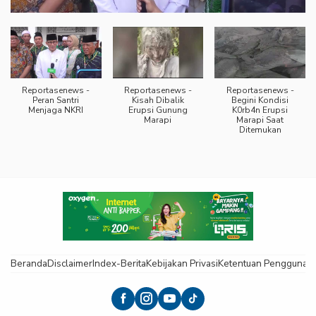
Reportasenews -
Reportasenews -
Reportasenews -
Peran Santri
Kisah Dibalik
Begini Kondisi
Menjaga NKRI
Erupsi Gunung
K0rb4n Erupsi
Marapi
Marapi Saat
Ditemukan
Beranda
Disclaimer
Index-Berita
Kebijakan Privasi
Ketentuan Pengguna
K