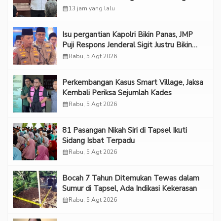
Melindungi Korban
calendar_month
13 jam yang lalu
Isu pergantian Kapolri Bikin Panas, JMP
Puji Respons Jenderal Sigit Justru Bikin
“Adem”
calendar_month
Rabu, 5 Agt 2026
Perkembangan Kasus Smart Village, Jaksa
Kembali Periksa Sejumlah Kades
calendar_month
Rabu, 5 Agt 2026
81 Pasangan Nikah Siri di Tapsel Ikuti
Sidang Isbat Terpadu
calendar_month
Rabu, 5 Agt 2026
Bocah 7 Tahun Ditemukan Tewas dalam
Sumur di Tapsel, Ada Indikasi Kekerasan
calendar_month
Rabu, 5 Agt 2026