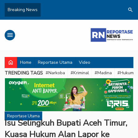
search
Breaking News
menu
home
Home
Reportase Utama
Video
TRENDING TAGS
#Narkoba
#Kriminal
#Madina
#Hukum
Reportase Utama
Isu Selingkuh Bupati Aceh Timur,
Kuasa Hukum Alan Lapor ke