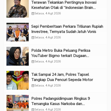
Terawan Tekankan Pentingnya Inovasi
Kesehatan Otak di “Indonesian Brain
Forum 2026 UPN Veteran Jakarta”
calendar_month
Selasa, 4 Agt 2026
Sepi Pemberitaan Perkara Triliunan Rupiah
Investree, Ternyata Sudah Jatuh Vonis
calendar_month
Selasa, 4 Agt 2026
Polda Metro Buka Peluang Periksa
YouTuber Bigmo terkait Dugaan
Eksploitasi Anak
calendar_month
Selasa, 4 Agt 2026
Tak Sampai 24 Jam, Polres Tapsel
Tangkap Dua Pencuri Sepeda Motor
calendar_month
Selasa, 4 Agt 2026
Polres Padangsidimpuan Ringkus 9
Tersangka Kasus Narkoba dan
Penganiayaan
calendar_month
Selasa, 4 Agt 2026