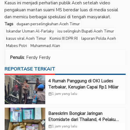
Kasus ini menjadi perhatian publik Aceh setelah video
pengakuan mantan suami MS beredar luas di media sosial
dan memicu berbagai spekulasi di tengah masyarakat.
Tags
dugaan perselingkuhan Aceh Timur
Iskandar Usman Al-Farlaky
isu selingkuh Bupati Aceh Timur
kasus viral Aceh Timur
Komisi III DPR RI
laporan Polda Aceh
Mabes Polri
Muhammad Alan
Penulis
: Ferdy Ferdy
REPORTASE TERKAIT
‎4 Rumah Panggung di OKI Ludes
Terbakar, Kerugian Capai Rp1 Miliar
calendar_month
1 jam yang lalu
Bareskrim Bongkar Jaringan
Etomidate dari Thailand, 4 Pelaku
Ditangkap
calendar_month
1 jam yang lalu