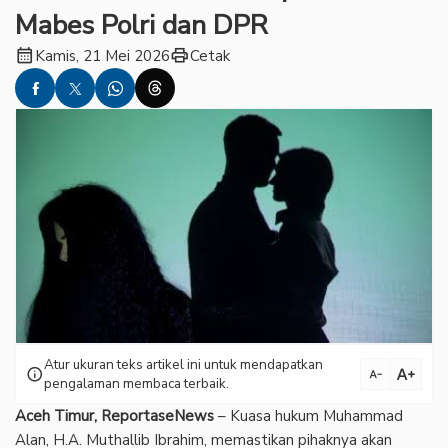
Mabes Polri dan DPR
calendar_month
print
Kamis, 21 Mei 2026
Cetak
Atur ukuran teks artikel ini untuk mendapatkan
text_increase
info
text_decrease
pengalaman membaca terbaik.
Aceh Timur, ReportaseNews
– Kuasa hukum Muhammad
Alan, H.A. Muthallib Ibrahim, memastikan pihaknya akan