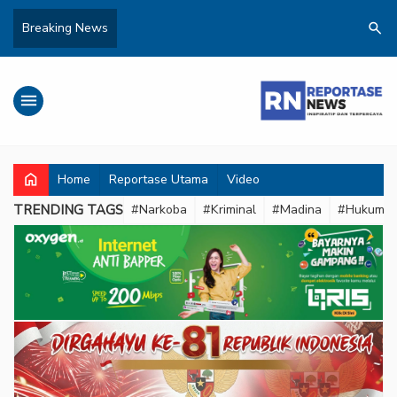
search
Breaking News
menu
home
Home
Reportase Utama
Video
TRENDING TAGS
#Narkoba
#Kriminal
#Madina
#Hukum