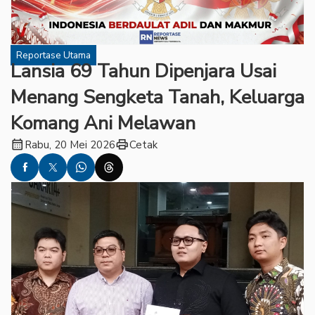
Reportase Utama
Lansia 69 Tahun Dipenjara Usai
Menang Sengketa Tanah, Keluarga
Komang Ani Melawan
calendar_month
print
Rabu, 20 Mei 2026
Cetak