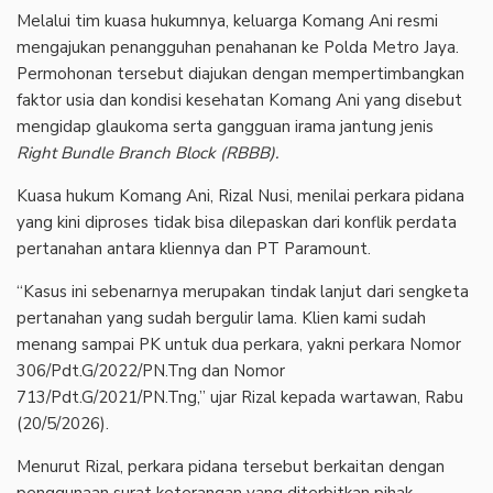
‎Melalui tim kuasa hukumnya, keluarga Komang Ani resmi
mengajukan penangguhan penahanan ke Polda Metro Jaya.
Permohonan tersebut diajukan dengan mempertimbangkan
faktor usia dan kondisi kesehatan Komang Ani yang disebut
mengidap glaukoma serta gangguan irama jantung jenis
Right Bundle Branch Block (RBBB).
‎Kuasa hukum Komang Ani, Rizal Nusi, menilai perkara pidana
yang kini diproses tidak bisa dilepaskan dari konflik perdata
pertanahan antara kliennya dan PT Paramount.
‎“Kasus ini sebenarnya merupakan tindak lanjut dari sengketa
pertanahan yang sudah bergulir lama. Klien kami sudah
menang sampai PK untuk dua perkara, yakni perkara Nomor
306/Pdt.G/2022/PN.Tng dan Nomor
713/Pdt.G/2021/PN.Tng,” ujar Rizal kepada wartawan, Rabu
(20/5/2026).
‎Menurut Rizal, perkara pidana tersebut berkaitan dengan
penggunaan surat keterangan yang diterbitkan pihak