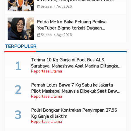
calendar_month
Selasa, 4 Agt 2026
Polda Metro Buka Peluang Periksa
YouTuber Bigmo terkait Dugaan
Eksploitasi Anak
calendar_month
Selasa, 4 Agt 2026
TERPOPULER
Terima 10 Kg Ganja di Pool Bus ALS
Surabaya, Mahasiswa Asal Madina Ditangkap
Reportase Utama
Bareskrim
Pernah Lolos Bawa 7 Kg Sabu ke Jakarta
Pilot Maskapai Malaysia Dibekuk Saat Bawa
Reportase Utama
70 Ribu Pil Ekstasi Di Bandara Soetta
Polisi Bongkar Kontrakan Penyimpan 27,96
Kg Ganja di Jaktim
Reportase Utama