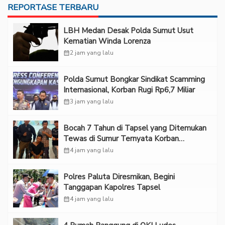
REPORTASE TERBARU
LBH Medan Desak Polda Sumut Usut
Kematian Winda Lorenza
calendar_month
2 jam yang lalu
Polda Sumut Bongkar Sindikat Scamming
Internasional, Korban Rugi Rp6,7 Miliar
calendar_month
3 jam yang lalu
Bocah 7 Tahun di Tapsel yang Ditemukan
Tewas di Sumur Ternyata Korban
Kekerasan Seksual
calendar_month
4 jam yang lalu
Polres Paluta Diresmikan, Begini
Tanggapan Kapolres Tapsel
calendar_month
4 jam yang lalu