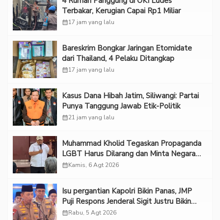
‎4 Rumah Panggung di OKI Ludes
Terbakar, Kerugian Capai Rp1 Miliar
calendar_month
17 jam yang lalu
Bareskrim Bongkar Jaringan Etomidate
dari Thailand, 4 Pelaku Ditangkap
calendar_month
17 jam yang lalu
Kasus Dana Hibah Jatim, Siliwangi: Partai
Punya Tanggung Jawab Etik-Politik
calendar_month
21 jam yang lalu
Muhammad Kholid Tegaskan Propaganda
LGBT Harus Dilarang dan Minta Negara
Melindungi Korban
calendar_month
Kamis, 6 Agt 2026
Isu pergantian Kapolri Bikin Panas, JMP
Puji Respons Jenderal Sigit Justru Bikin
“Adem”
calendar_month
Rabu, 5 Agt 2026