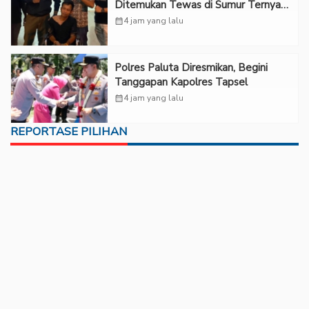
Ditemukan Tewas di Sumur Ternyata
Korban Kekerasan Seksual
calendar_month
4 jam yang lalu
Polres Paluta Diresmikan, Begini
Tanggapan Kapolres Tapsel
calendar_month
4 jam yang lalu
REPORTASE PILIHAN