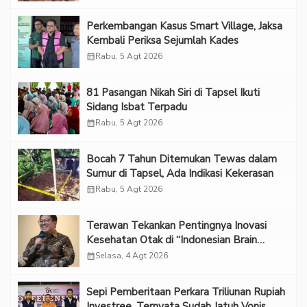
Perkembangan Kasus Smart Village, Jaksa
Kembali Periksa Sejumlah Kades
calendar_month
Rabu, 5 Agt 2026
81 Pasangan Nikah Siri di Tapsel Ikuti
Sidang Isbat Terpadu
calendar_month
Rabu, 5 Agt 2026
Bocah 7 Tahun Ditemukan Tewas dalam
Sumur di Tapsel, Ada Indikasi Kekerasan
calendar_month
Rabu, 5 Agt 2026
Terawan Tekankan Pentingnya Inovasi
Kesehatan Otak di “Indonesian Brain
Forum 2026 UPN Veteran Jakarta”
calendar_month
Selasa, 4 Agt 2026
Sepi Pemberitaan Perkara Triliunan Rupiah
Investree, Ternyata Sudah Jatuh Vonis