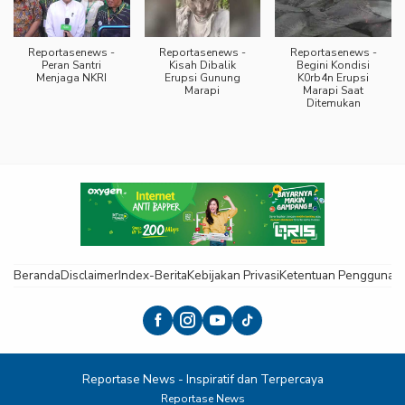
Reportasenews -
Reportasenews -
Reportasenews -
Peran Santri
Kisah Dibalik
Begini Kondisi
Menjaga NKRI
Erupsi Gunung
K0rb4n Erupsi
Marapi
Marapi Saat
Ditemukan
Beranda
Disclaimer
Index-Berita
Kebijakan Privasi
Ketentuan Pengguna
K
Reportase News - Inspiratif dan Terpercaya
Reportase News