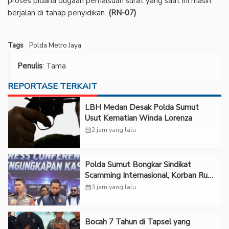
proses pidana dugaan pemalsuan surat yang saat ini masih
berjalan di tahap penyidikan.
(RN-07)
Tags
Polda Metro Jaya
Penulis
: Tama
REPORTASE TERKAIT
LBH Medan Desak Polda Sumut
Usut Kematian Winda Lorenza
calendar_month
2 jam yang lalu
Polda Sumut Bongkar Sindikat
Scamming Internasional, Korban Rugi
Rp6,7 Miliar
calendar_month
3 jam yang lalu
Bocah 7 Tahun di Tapsel yang