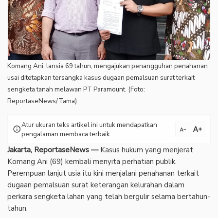
Komang Ani, lansia 69 tahun, mengajukan penangguhan penahanan
usai ditetapkan tersangka kasus dugaan pemalsuan surat terkait
sengketa tanah melawan PT Paramount. (Foto:
ReportaseNews/Tama)
Atur ukuran teks artikel ini untuk mendapatkan
text_increase
info
text_decrease
pengalaman membaca terbaik.
Jakarta, ReportaseNews —
Kasus hukum yang menjerat
Komang Ani (69) kembali menyita perhatian publik.
Perempuan lanjut usia itu kini menjalani penahanan terkait
dugaan pemalsuan surat keterangan kelurahan dalam
perkara sengketa lahan yang telah bergulir selama bertahun-
tahun.