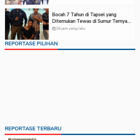
Bocah 7 Tahun di Tapsel yang
Ditemukan Tewas di Sumur Ternyata
Korban Kekerasan Seksual
calendar_month
16 jam yang lalu
REPORTASE PILIHAN
REPORTASE TERBARU