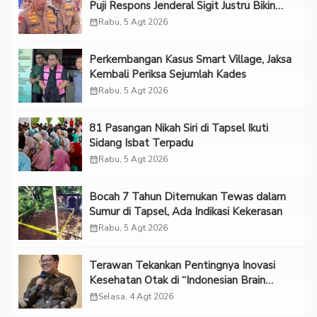
Puji Respons Jenderal Sigit Justru Bikin
“Adem”
calendar_month
Rabu, 5 Agt 2026
Perkembangan Kasus Smart Village, Jaksa
Kembali Periksa Sejumlah Kades
calendar_month
Rabu, 5 Agt 2026
81 Pasangan Nikah Siri di Tapsel Ikuti
Sidang Isbat Terpadu
calendar_month
Rabu, 5 Agt 2026
Bocah 7 Tahun Ditemukan Tewas dalam
Sumur di Tapsel, Ada Indikasi Kekerasan
calendar_month
Rabu, 5 Agt 2026
Terawan Tekankan Pentingnya Inovasi
Kesehatan Otak di “Indonesian Brain
Forum 2026 UPN Veteran Jakarta”
calendar_month
Selasa, 4 Agt 2026