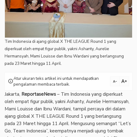
Tim Indonesia di ajang global X THE LEAGUE Round 1 yang
diperkuat oleh empat figur publik, yakni Ashanty, Aurelie
Hermansyah, Mami Louisse dan Ibnu Wardani yang berlangsung
pada 23 Maret hingga 11 April.
Atur ukuran teks artikel ini untuk mendapatkan
text_increase
info
text_decrease
pengalaman membaca terbaik.
Jakarta,
ReportaseNews
– Tim Indonesia yang diperkuat
oleh empat figur publik, yakni Ashanty, Aurelie Hermansyah,
Mami Louisse dan Ibnu Wardani, tampil percaya diri dalam
ajang global X THE LEAGUE Round 1 yang berlangsung
pada 23 Maret hingga 11 April. Mengusung semangat “Let’s
Go, Team Indonesia”, keempatnya menjadi ujung tombak