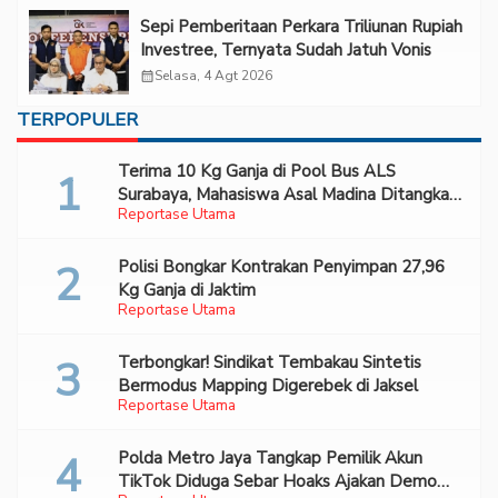
Sepi Pemberitaan Perkara Triliunan Rupiah
Investree, Ternyata Sudah Jatuh Vonis
calendar_month
Selasa, 4 Agt 2026
TERPOPULER
Terima 10 Kg Ganja di Pool Bus ALS
Surabaya, Mahasiswa Asal Madina Ditangkap
Reportase Utama
Bareskrim
Polisi Bongkar Kontrakan Penyimpan 27,96
Kg Ganja di Jaktim
Reportase Utama
Terbongkar! Sindikat Tembakau Sintetis
Bermodus Mapping Digerebek di Jaksel
Reportase Utama
Polda Metro Jaya Tangkap Pemilik Akun
TikTok Diduga Sebar Hoaks Ajakan Demo