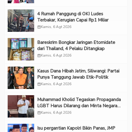
‎4 Rumah Panggung di OKI Ludes
Terbakar, Kerugian Capai Rp1 Miliar
calendar_month
Kamis, 6 Agt 2026
Bareskrim Bongkar Jaringan Etomidate
dari Thailand, 4 Pelaku Ditangkap
calendar_month
Kamis, 6 Agt 2026
Kasus Dana Hibah Jatim, Siliwangi: Partai
Punya Tanggung Jawab Etik-Politik
calendar_month
Kamis, 6 Agt 2026
Muhammad Kholid Tegaskan Propaganda
LGBT Harus Dilarang dan Minta Negara
Melindungi Korban
calendar_month
Kamis, 6 Agt 2026
Isu pergantian Kapolri Bikin Panas, JMP