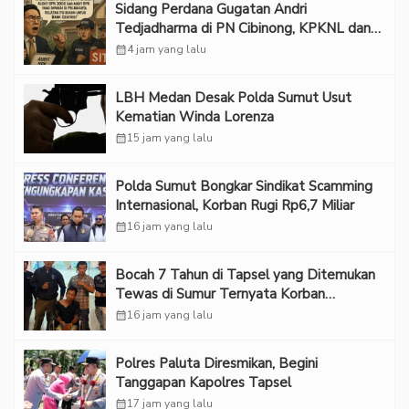
Sidang Perdana Gugatan Andri
Tedjadharma di PN Cibinong, KPKNL dan
PUPN Mangkir
calendar_month
4 jam yang lalu
LBH Medan Desak Polda Sumut Usut
Kematian Winda Lorenza
calendar_month
15 jam yang lalu
Polda Sumut Bongkar Sindikat Scamming
Internasional, Korban Rugi Rp6,7 Miliar
calendar_month
16 jam yang lalu
Bocah 7 Tahun di Tapsel yang Ditemukan
Tewas di Sumur Ternyata Korban
Kekerasan Seksual
calendar_month
16 jam yang lalu
Polres Paluta Diresmikan, Begini
Tanggapan Kapolres Tapsel
calendar_month
17 jam yang lalu