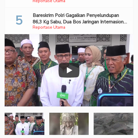
Reportase Utama
Turunkan Prabowo-Gibran
Bareskrim Polri Gagalkan Penyelundupan
86,3 Kg Sabu, Dua Bos Jaringan Internasional
Reportase Utama
Diburu