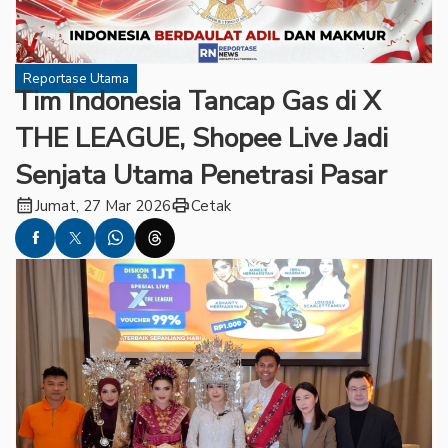
Reportase Utama
Tim Indonesia Tancap Gas di X
THE LEAGUE, Shopee Live Jadi
Senjata Utama Penetrasi Pasar
calendar_month
print
Jumat, 27 Mar 2026
Cetak