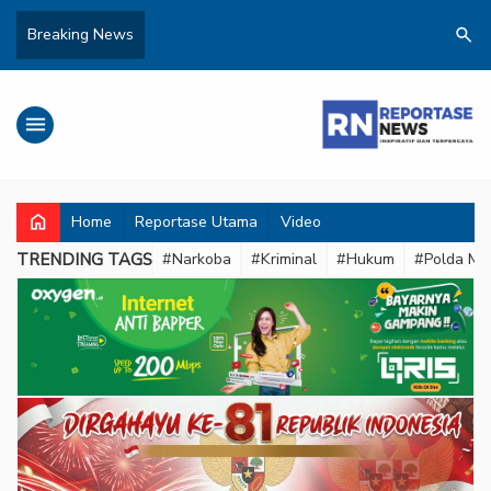
search
Breaking News
menu
home
Home
Reportase Utama
Video
TRENDING TAGS
#Narkoba
#Kriminal
#Hukum
#Polda Met