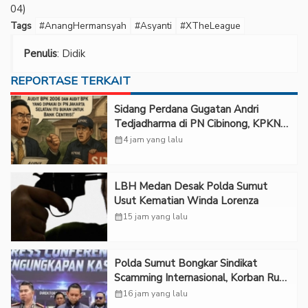
04)
Tags
#AnangHermansyah
#Asyanti
#XTheLeague
Penulis
: Didik
REPORTASE TERKAIT
Sidang Perdana Gugatan Andri
Tedjadharma di PN Cibinong, KPKNL
dan PUPN Mangkir
calendar_month
4 jam yang lalu
LBH Medan Desak Polda Sumut
Usut Kematian Winda Lorenza
calendar_month
15 jam yang lalu
Polda Sumut Bongkar Sindikat
Scamming Internasional, Korban Rugi
Rp6,7 Miliar
calendar_month
16 jam yang lalu