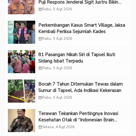
Puji Respons Jenderal Sigit Justru Bikin
“Adem”
calendar_month
Rabu, 5 Agt 2026
Perkembangan Kasus Smart Village, Jaksa
Kembali Periksa Sejumlah Kades
calendar_month
Rabu, 5 Agt 2026
81 Pasangan Nikah Siri di Tapsel Ikuti
Sidang Isbat Terpadu
calendar_month
Rabu, 5 Agt 2026
Bocah 7 Tahun Ditemukan Tewas dalam
Sumur di Tapsel, Ada Indikasi Kekerasan
calendar_month
Rabu, 5 Agt 2026
Terawan Tekankan Pentingnya Inovasi
Kesehatan Otak di “Indonesian Brain
Forum 2026 UPN Veteran Jakarta”
calendar_month
Selasa, 4 Agt 2026