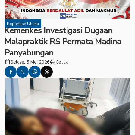
Reportase Utama
Kemenkes Investigasi Dugaan
Malapraktik RS Permata Madina
Panyabungan
calendar_month
print
Selasa, 5 Mei 2026
Cetak