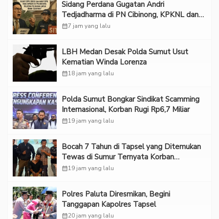
Sidang Perdana Gugatan Andri
Tedjadharma di PN Cibinong, KPKNL dan
PUPN Mangkir
calendar_month
7 jam yang lalu
LBH Medan Desak Polda Sumut Usut
Kematian Winda Lorenza
calendar_month
18 jam yang lalu
Polda Sumut Bongkar Sindikat Scamming
Internasional, Korban Rugi Rp6,7 Miliar
calendar_month
19 jam yang lalu
Bocah 7 Tahun di Tapsel yang Ditemukan
Tewas di Sumur Ternyata Korban
Kekerasan Seksual
calendar_month
19 jam yang lalu
Polres Paluta Diresmikan, Begini
Tanggapan Kapolres Tapsel
calendar_month
20 jam yang lalu