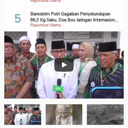
Reportase Utama
Turunkan Prabowo-Gibran
Bareskrim Polri Gagalkan Penyelundupan
86,3 Kg Sabu, Dua Bos Jaringan Internasional
Reportase Utama
Diburu