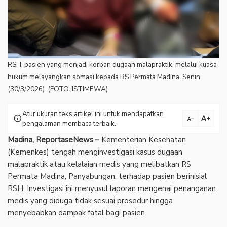
RSH, pasien yang menjadi korban dugaan malapraktik, melalui kuasa
hukum melayangkan somasi kepada RS Permata Madina, Senin
(30/3/2026). (FOTO: ISTIMEWA)
Atur ukuran teks artikel ini untuk mendapatkan
text_increase
info
text_decrease
pengalaman membaca terbaik.
Madina, ReportaseNews –
Kementerian Kesehatan
(Kemenkes) tengah menginvestigasi kasus dugaan
malapraktik atau kelalaian medis yang melibatkan RS
Permata Madina, Panyabungan, terhadap pasien berinisial
RSH. Investigasi ini menyusul laporan mengenai penanganan
medis yang diduga tidak sesuai prosedur hingga
menyebabkan dampak fatal bagi pasien.