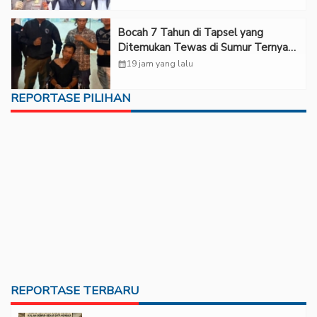
Bocah 7 Tahun di Tapsel yang
Ditemukan Tewas di Sumur Ternyata
Korban Kekerasan Seksual
calendar_month
19 jam yang lalu
REPORTASE PILIHAN
REPORTASE TERBARU