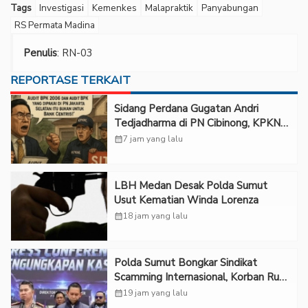
Tags
Investigasi
Kemenkes
Malapraktik
Panyabungan
RS Permata Madina
Penulis
: RN-03
REPORTASE TERKAIT
Sidang Perdana Gugatan Andri
Tedjadharma di PN Cibinong, KPKNL
dan PUPN Mangkir
calendar_month
7 jam yang lalu
LBH Medan Desak Polda Sumut
Usut Kematian Winda Lorenza
calendar_month
18 jam yang lalu
Polda Sumut Bongkar Sindikat
Scamming Internasional, Korban Rugi
Rp6,7 Miliar
calendar_month
19 jam yang lalu