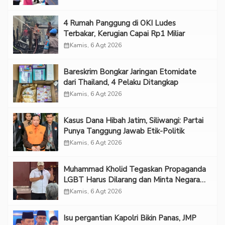
‎4 Rumah Panggung di OKI Ludes
Terbakar, Kerugian Capai Rp1 Miliar
calendar_month
Kamis, 6 Agt 2026
Bareskrim Bongkar Jaringan Etomidate
dari Thailand, 4 Pelaku Ditangkap
calendar_month
Kamis, 6 Agt 2026
Kasus Dana Hibah Jatim, Siliwangi: Partai
Punya Tanggung Jawab Etik-Politik
calendar_month
Kamis, 6 Agt 2026
Muhammad Kholid Tegaskan Propaganda
LGBT Harus Dilarang dan Minta Negara
Melindungi Korban
calendar_month
Kamis, 6 Agt 2026
Isu pergantian Kapolri Bikin Panas, JMP