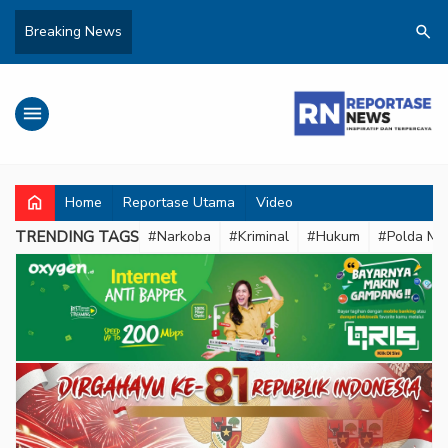
search
Breaking News
menu
home
Home
Reportase Utama
Video
TRENDING TAGS
#Narkoba
#Kriminal
#Hukum
#Polda Met