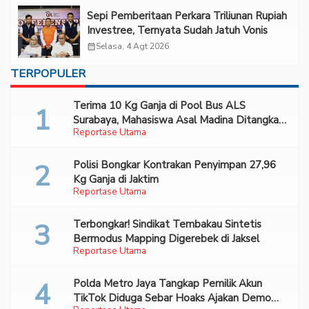
Sepi Pemberitaan Perkara Triliunan Rupiah
Investree, Ternyata Sudah Jatuh Vonis
calendar_month
Selasa, 4 Agt 2026
TERPOPULER
Terima 10 Kg Ganja di Pool Bus ALS
Surabaya, Mahasiswa Asal Madina Ditangkap
Reportase Utama
Bareskrim
Polisi Bongkar Kontrakan Penyimpan 27,96
Kg Ganja di Jaktim
Reportase Utama
Terbongkar! Sindikat Tembakau Sintetis
Bermodus Mapping Digerebek di Jaksel
Reportase Utama
Polda Metro Jaya Tangkap Pemilik Akun
TikTok Diduga Sebar Hoaks Ajakan Demo