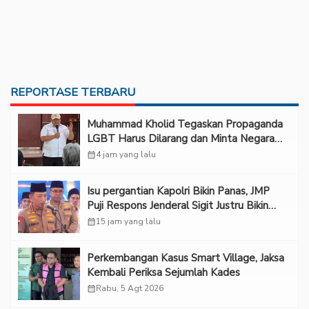
REPORTASE TERBARU
Muhammad Kholid Tegaskan Propaganda
LGBT Harus Dilarang dan Minta Negara
Melindungi Korban
calendar_month
4 jam yang lalu
Isu pergantian Kapolri Bikin Panas, JMP
Puji Respons Jenderal Sigit Justru Bikin
“Adem”
calendar_month
15 jam yang lalu
Perkembangan Kasus Smart Village, Jaksa
Kembali Periksa Sejumlah Kades
calendar_month
Rabu, 5 Agt 2026