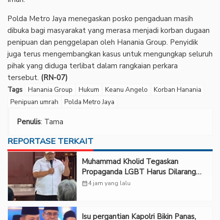
‎Polda Metro Jaya menegaskan posko pengaduan masih
dibuka bagi masyarakat yang merasa menjadi korban dugaan
penipuan dan penggelapan oleh Hanania Group. Penyidik
juga terus mengembangkan kasus untuk mengungkap seluruh
pihak yang diduga terlibat dalam rangkaian perkara
tersebut.
(RN-07)
Tags
Hanania Group
Hukum
Keanu Angelo
Korban Hanania
Penipuan umrah
Polda Metro Jaya
Penulis
: Tama
REPORTASE TERKAIT
Muhammad Kholid Tegaskan
Propaganda LGBT Harus Dilarang
dan Minta Negara Melindungi Korban
calendar_month
4 jam yang lalu
Isu pergantian Kapolri Bikin Panas,