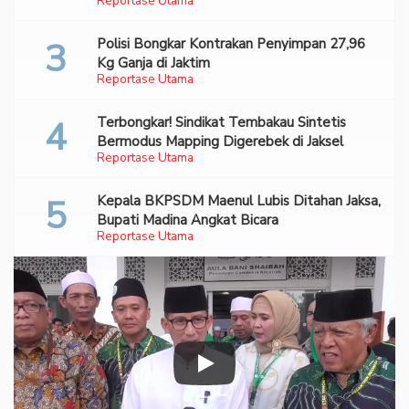
Reportase Utama
70 Ribu Pil Ekstasi Di Bandara Soetta
Polisi Bongkar Kontrakan Penyimpan 27,96
Kg Ganja di Jaktim
Reportase Utama
Terbongkar! Sindikat Tembakau Sintetis
Bermodus Mapping Digerebek di Jaksel
Reportase Utama
Kepala BKPSDM Maenul Lubis Ditahan Jaksa,
Bupati Madina Angkat Bicara
Reportase Utama