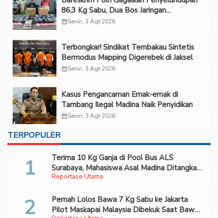
86,3 Kg Sabu, Dua Bos Jaringan
Internasional Diburu
calendar_month
Senin, 3 Agt 2026
Terbongkar! Sindikat Tembakau Sintetis
Bermodus Mapping Digerebek di Jaksel
calendar_month
Senin, 3 Agt 2026
Kasus Pengancaman Emak-emak di
Tambang Ilegal Madina Naik Penyidikan
calendar_month
Senin, 3 Agt 2026
TERPOPULER
Terima 10 Kg Ganja di Pool Bus ALS
Surabaya, Mahasiswa Asal Madina Ditangkap
Reportase Utama
Bareskrim
Pernah Lolos Bawa 7 Kg Sabu ke Jakarta
Pilot Maskapai Malaysia Dibekuk Saat Bawa