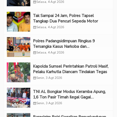
Eksploitasi Anak
calendar_month
Selasa, 4 Agt 2026
Tak Sampai 24 Jam, Polres Tapsel
Tangkap Dua Pencuri Sepeda Motor
calendar_month
Selasa, 4 Agt 2026
Polres Padangsidimpuan Ringkus 9
Tersangka Kasus Narkoba dan
Penganiayaan
calendar_month
Selasa, 4 Agt 2026
Kapolda Sumsel Perintahkan Patroli Masif,
Pelaku Karhutla Diancam Tindakan Tegas
calendar_month
Senin, 3 Agt 2026
TNI AL Bongkar Modus Keramba Apung,
1,6 Ton Pasir Timah Ilegal Gagal
Diselundupkan
calendar_month
Senin, 3 Agt 2026
Bareskrim Polri Gagalkan Penyelundupan