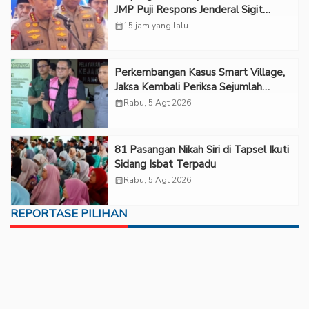
JMP Puji Respons Jenderal Sigit
Justru Bikin “Adem”
calendar_month
15 jam yang lalu
Perkembangan Kasus Smart Village,
Jaksa Kembali Periksa Sejumlah
Kades
calendar_month
Rabu, 5 Agt 2026
81 Pasangan Nikah Siri di Tapsel Ikuti
Sidang Isbat Terpadu
calendar_month
Rabu, 5 Agt 2026
REPORTASE PILIHAN