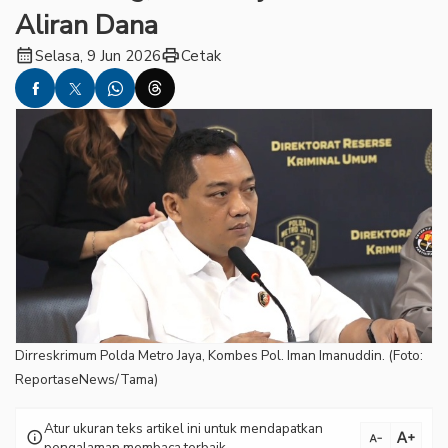
Aliran Dana
calendar_month
print
Selasa, 9 Jun 2026
Cetak
Dirreskrimum Polda Metro Jaya, Kombes Pol. Iman Imanuddin. (Foto:
ReportaseNews/Tama)
Atur ukuran teks artikel ini untuk mendapatkan
text_increase
info
text_decrease
pengalaman membaca terbaik.