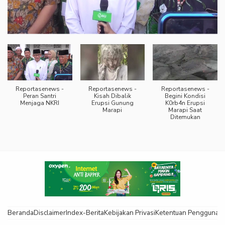
Reportasenews -
Reportasenews -
Reportasenews -
Peran Santri
Kisah Dibalik
Begini Kondisi
Menjaga NKRI
Erupsi Gunung
K0rb4n Erupsi
Marapi
Marapi Saat
Ditemukan
Beranda
Disclaimer
Index-Berita
Kebijakan Privasi
Ketentuan Pengguna
K