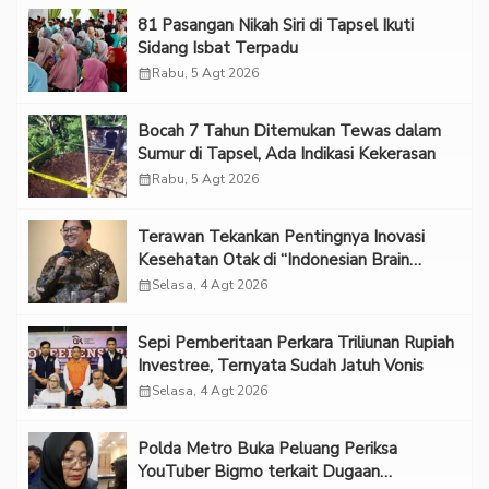
81 Pasangan Nikah Siri di Tapsel Ikuti
Sidang Isbat Terpadu
calendar_month
Rabu, 5 Agt 2026
Bocah 7 Tahun Ditemukan Tewas dalam
Sumur di Tapsel, Ada Indikasi Kekerasan
calendar_month
Rabu, 5 Agt 2026
Terawan Tekankan Pentingnya Inovasi
Kesehatan Otak di “Indonesian Brain
Forum 2026 UPN Veteran Jakarta”
calendar_month
Selasa, 4 Agt 2026
Sepi Pemberitaan Perkara Triliunan Rupiah
Investree, Ternyata Sudah Jatuh Vonis
calendar_month
Selasa, 4 Agt 2026
Polda Metro Buka Peluang Periksa
YouTuber Bigmo terkait Dugaan