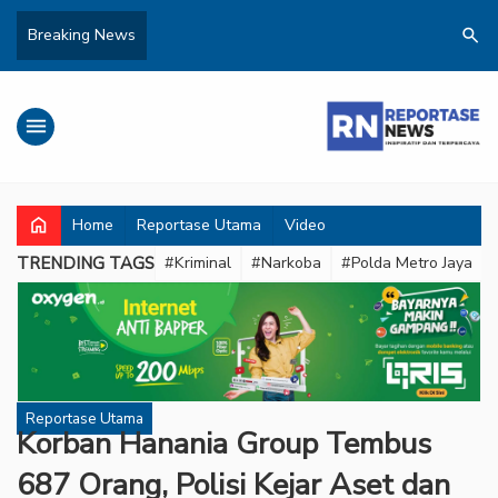
search
Breaking News
menu
home
Home
Reportase Utama
Video
TRENDING TAGS
#Kriminal
#Narkoba
#Polda Metro Jaya
Reportase Utama
Korban Hanania Group Tembus
687 Orang, Polisi Kejar Aset dan