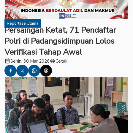
Reportase Utama
Persaingan Ketat, 71 Pendaftar
Polri di Padangsidimpuan Lolos
Verifikasi Tahap Awal
calendar_month
print
Senin, 30 Mar 2026
Cetak