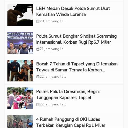
LBH Medan Desak Polda Sumut Usut
Kematian Winda Lorenza
calendar_month
20 jam yang lalu
Polda Sumut Bongkar Sindikat Scamming
Internasional, Korban Rugi Rp6,7 Miliar
calendar_month
21 jam yang lalu
Bocah 7 Tahun di Tapsel yang Ditemukan
Tewas di Sumur Ternyata Korban
Kekerasan Seksual
calendar_month
22 jam yang lalu
Polres Paluta Diresmikan, Begini
Tanggapan Kapolres Tapsel
calendar_month
22 jam yang lalu
‎4 Rumah Panggung di OKI Ludes
Terbakar, Kerugian Capai Rp1 Miliar