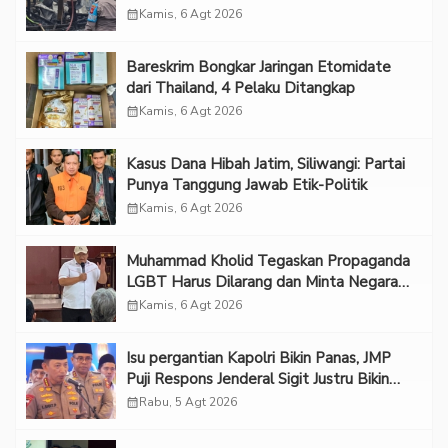
calendar_month
Kamis, 6 Agt 2026
Bareskrim Bongkar Jaringan Etomidate
dari Thailand, 4 Pelaku Ditangkap
calendar_month
Kamis, 6 Agt 2026
Kasus Dana Hibah Jatim, Siliwangi: Partai
Punya Tanggung Jawab Etik-Politik
calendar_month
Kamis, 6 Agt 2026
Muhammad Kholid Tegaskan Propaganda
LGBT Harus Dilarang dan Minta Negara
Melindungi Korban
calendar_month
Kamis, 6 Agt 2026
Isu pergantian Kapolri Bikin Panas, JMP
Puji Respons Jenderal Sigit Justru Bikin
“Adem”
calendar_month
Rabu, 5 Agt 2026