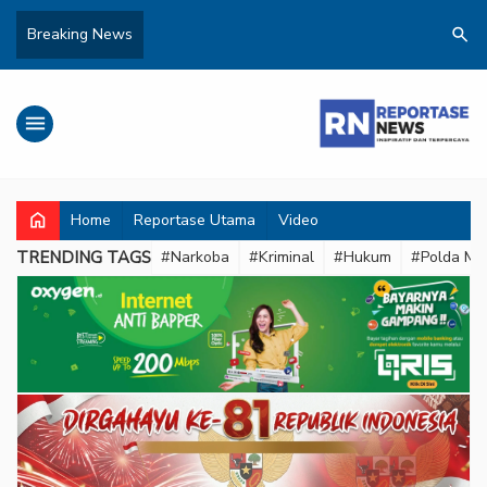
search
Breaking News
menu
home
Home
Reportase Utama
Video
TRENDING TAGS
#Narkoba
#Kriminal
#Hukum
#Polda Met