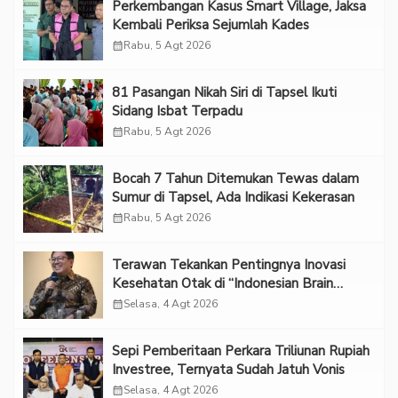
Perkembangan Kasus Smart Village, Jaksa
Kembali Periksa Sejumlah Kades
calendar_month
Rabu, 5 Agt 2026
81 Pasangan Nikah Siri di Tapsel Ikuti
Sidang Isbat Terpadu
calendar_month
Rabu, 5 Agt 2026
Bocah 7 Tahun Ditemukan Tewas dalam
Sumur di Tapsel, Ada Indikasi Kekerasan
calendar_month
Rabu, 5 Agt 2026
Terawan Tekankan Pentingnya Inovasi
Kesehatan Otak di “Indonesian Brain
Forum 2026 UPN Veteran Jakarta”
calendar_month
Selasa, 4 Agt 2026
Sepi Pemberitaan Perkara Triliunan Rupiah
Investree, Ternyata Sudah Jatuh Vonis
calendar_month
Selasa, 4 Agt 2026