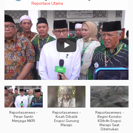
Reportase Utama
Diburu
Reportasenews -
Reportasenews -
Reportasenews -
Peran Santri
Kisah Dibalik
Begini Kondisi
Menjaga NKRI
Erupsi Gunung
K0rb4n Erupsi
Marapi
Marapi Saat
Ditemukan