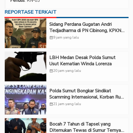
Penulis
: RN-03
REPORTASE TERKAIT
Sidang Perdana Gugatan Andri
Tedjadharma di PN Cibinong, KPKNL
dan PUPN Mangkir
calendar_month
9 jam yang lalu
LBH Medan Desak Polda Sumut
Usut Kematian Winda Lorenza
calendar_month
20 jam yang lalu
Polda Sumut Bongkar Sindikat
Scamming Internasional, Korban Rugi
Rp6,7 Miliar
calendar_month
21 jam yang lalu
Bocah 7 Tahun di Tapsel yang
Ditemukan Tewas di Sumur Ternyata