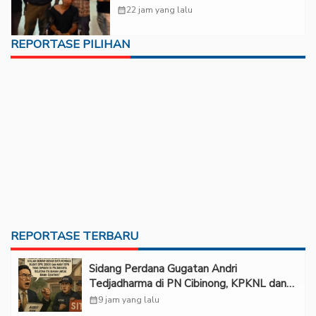
Korban Kekerasan Seksual
calendar_month
22 jam yang lalu
REPORTASE PILIHAN
REPORTASE TERBARU
Sidang Perdana Gugatan Andri
Tedjadharma di PN Cibinong, KPKNL dan
PUPN Mangkir
calendar_month
9 jam yang lalu