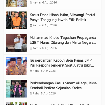
calendar_month
Kamis, 6 Agt 2026
Kasus Dana Hibah Jatim, Siliwangi: Partai
Punya Tanggung Jawab Etik-Politik
calendar_month
Kamis, 6 Agt 2026
Muhammad Kholid Tegaskan Propaganda
LGBT Harus Dilarang dan Minta Negara
Melindungi Korban
calendar_month
Kamis, 6 Agt 2026
Isu pergantian Kapolri Bikin Panas, JMP
Puji Respons Jenderal Sigit Justru Bikin
“Adem”
calendar_month
Rabu, 5 Agt 2026
Perkembangan Kasus Smart Village, Jaksa
Kembali Periksa Sejumlah Kades
calendar_month
Rabu, 5 Agt 2026