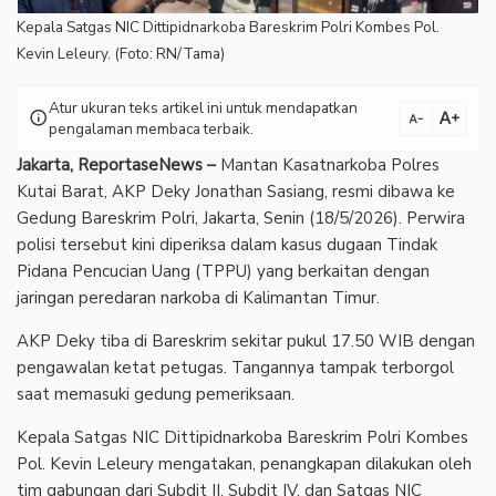
Kepala Satgas NIC Dittipidnarkoba Bareskrim Polri Kombes Pol.
Kevin Leleury. (Foto: RN/Tama)
Atur ukuran teks artikel ini untuk mendapatkan
text_increase
info
text_decrease
pengalaman membaca terbaik.
Jakarta, ReportaseNews –
Mantan Kasatnarkoba Polres
Kutai Barat, AKP Deky Jonathan Sasiang, resmi dibawa ke
Gedung Bareskrim Polri, Jakarta, Senin (18/5/2026). Perwira
polisi tersebut kini diperiksa dalam kasus dugaan Tindak
Pidana Pencucian Uang (TPPU) yang berkaitan dengan
jaringan peredaran narkoba di Kalimantan Timur.
‎AKP Deky tiba di Bareskrim sekitar pukul 17.50 WIB dengan
pengawalan ketat petugas. Tangannya tampak terborgol
saat memasuki gedung pemeriksaan.
‎Kepala Satgas NIC Dittipidnarkoba Bareskrim Polri Kombes
Pol. Kevin Leleury mengatakan, penangkapan dilakukan oleh
tim gabungan dari Subdit II, Subdit IV, dan Satgas NIC