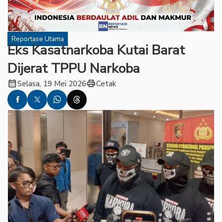
Reportase Utama
Eks Kasatnarkoba Kutai Barat
Dijerat TPPU Narkoba
calendar_month
print
Selasa, 19 Mei 2026
Cetak