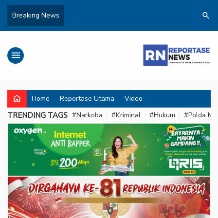
search
Breaking News
menu
home
Home
Reportase Utama
Video
TRENDING TAGS
#Narkoba
#Kriminal
#Hukum
#Polda Met