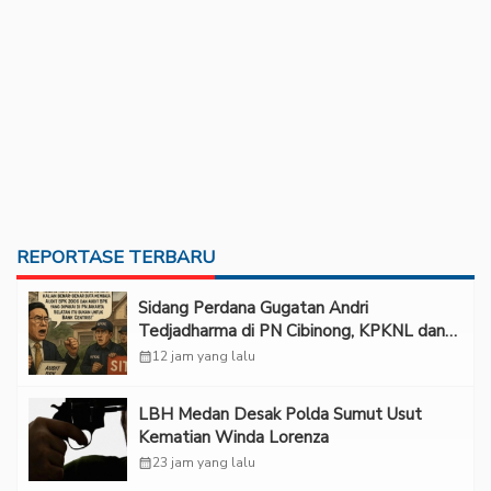
REPORTASE TERBARU
Sidang Perdana Gugatan Andri
Tedjadharma di PN Cibinong, KPKNL dan
PUPN Mangkir
calendar_month
12 jam yang lalu
LBH Medan Desak Polda Sumut Usut
Kematian Winda Lorenza
calendar_month
23 jam yang lalu