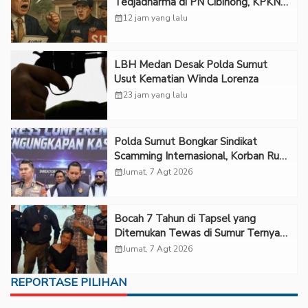
Tedjadharma di PN Cibinong, KPKNL
dan PUPN Mangkir
calendar_month
12 jam yang lalu
LBH Medan Desak Polda Sumut
Usut Kematian Winda Lorenza
calendar_month
23 jam yang lalu
Polda Sumut Bongkar Sindikat
Scamming Internasional, Korban Rugi
Rp6,7 Miliar
calendar_month
Jumat, 7 Agt 2026
Bocah 7 Tahun di Tapsel yang
Ditemukan Tewas di Sumur Ternyata
Korban Kekerasan Seksual
calendar_month
Jumat, 7 Agt 2026
REPORTASE PILIHAN