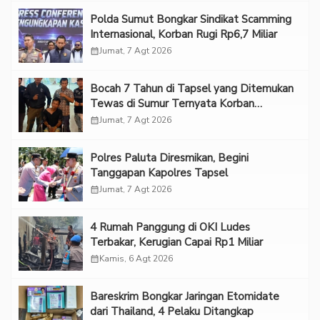
Polda Sumut Bongkar Sindikat Scamming
Internasional, Korban Rugi Rp6,7 Miliar
calendar_month
Jumat, 7 Agt 2026
Bocah 7 Tahun di Tapsel yang Ditemukan
Tewas di Sumur Ternyata Korban
Kekerasan Seksual
calendar_month
Jumat, 7 Agt 2026
Polres Paluta Diresmikan, Begini
Tanggapan Kapolres Tapsel
calendar_month
Jumat, 7 Agt 2026
‎4 Rumah Panggung di OKI Ludes
Terbakar, Kerugian Capai Rp1 Miliar
calendar_month
Kamis, 6 Agt 2026
Bareskrim Bongkar Jaringan Etomidate
dari Thailand, 4 Pelaku Ditangkap