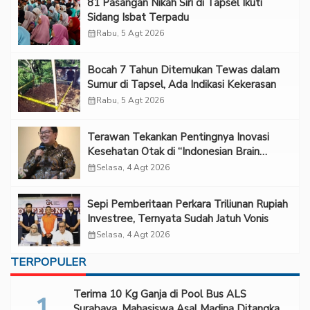
81 Pasangan Nikah Siri di Tapsel Ikuti
Sidang Isbat Terpadu
calendar_month
Rabu, 5 Agt 2026
Bocah 7 Tahun Ditemukan Tewas dalam
Sumur di Tapsel, Ada Indikasi Kekerasan
calendar_month
Rabu, 5 Agt 2026
Terawan Tekankan Pentingnya Inovasi
Kesehatan Otak di “Indonesian Brain
Forum 2026 UPN Veteran Jakarta”
calendar_month
Selasa, 4 Agt 2026
Sepi Pemberitaan Perkara Triliunan Rupiah
Investree, Ternyata Sudah Jatuh Vonis
calendar_month
Selasa, 4 Agt 2026
TERPOPULER
Terima 10 Kg Ganja di Pool Bus ALS
Surabaya, Mahasiswa Asal Madina Ditangkap