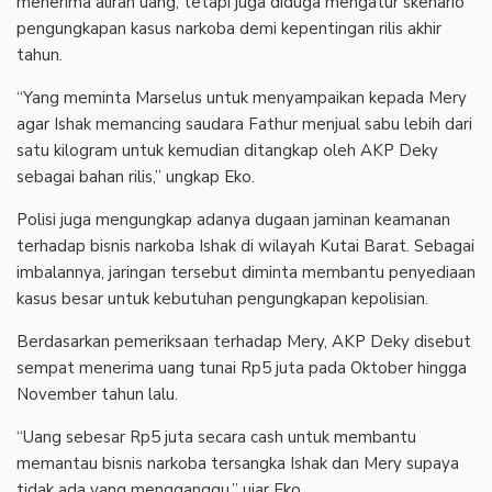
menerima aliran uang, tetapi juga diduga mengatur skenario
pengungkapan kasus narkoba demi kepentingan rilis akhir
tahun.
‎“Yang meminta Marselus untuk menyampaikan kepada Mery
agar Ishak memancing saudara Fathur menjual sabu lebih dari
satu kilogram untuk kemudian ditangkap oleh AKP Deky
sebagai bahan rilis,” ungkap Eko.
‎Polisi juga mengungkap adanya dugaan jaminan keamanan
terhadap bisnis narkoba Ishak di wilayah Kutai Barat. Sebagai
imbalannya, jaringan tersebut diminta membantu penyediaan
kasus besar untuk kebutuhan pengungkapan kepolisian.
‎Berdasarkan pemeriksaan terhadap Mery, AKP Deky disebut
sempat menerima uang tunai Rp5 juta pada Oktober hingga
November tahun lalu.
‎“Uang sebesar Rp5 juta secara cash untuk membantu
memantau bisnis narkoba tersangka Ishak dan Mery supaya
tidak ada yang mengganggu,” ujar Eko.