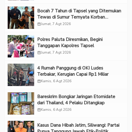
Bocah 7 Tahun di Tapsel yang Ditemukan
Tewas di Sumur Ternyata Korban
Kekerasan Seksual
calendar_month
Jumat, 7 Agt 2026
Polres Paluta Diresmikan, Begini
Tanggapan Kapolres Tapsel
calendar_month
Jumat, 7 Agt 2026
‎4 Rumah Panggung di OKI Ludes
Terbakar, Kerugian Capai Rp1 Miliar
calendar_month
Kamis, 6 Agt 2026
Bareskrim Bongkar Jaringan Etomidate
dari Thailand, 4 Pelaku Ditangkap
calendar_month
Kamis, 6 Agt 2026
Kasus Dana Hibah Jatim, Siliwangi: Partai
Punya Tanggung Jawab Etik-Politik