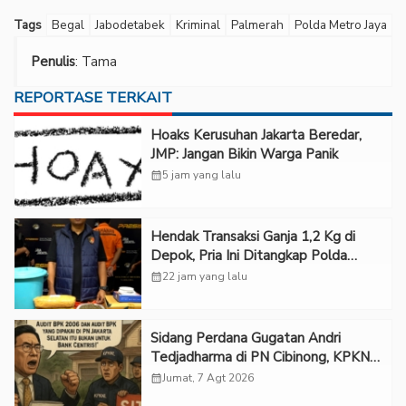
Tags
Begal
Jabodetabek
Kriminal
Palmerah
Polda Metro Jaya
Penulis
: Tama
REPORTASE TERKAIT
Hoaks Kerusuhan Jakarta Beredar,
JMP: Jangan Bikin Warga Panik
calendar_month
5 jam yang lalu
Hendak Transaksi Ganja 1,2 Kg di
Depok, Pria Ini Ditangkap Polda
Metro Jaya
calendar_month
22 jam yang lalu
Sidang Perdana Gugatan Andri
Tedjadharma di PN Cibinong, KPKNL
dan PUPN Mangkir
calendar_month
Jumat, 7 Agt 2026