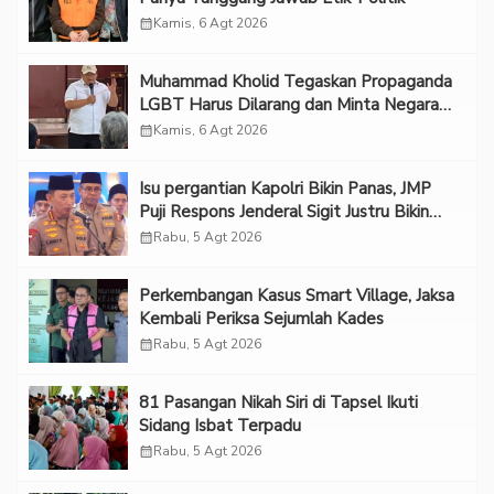
calendar_month
Kamis, 6 Agt 2026
Muhammad Kholid Tegaskan Propaganda
LGBT Harus Dilarang dan Minta Negara
Melindungi Korban
calendar_month
Kamis, 6 Agt 2026
Isu pergantian Kapolri Bikin Panas, JMP
Puji Respons Jenderal Sigit Justru Bikin
“Adem”
calendar_month
Rabu, 5 Agt 2026
Perkembangan Kasus Smart Village, Jaksa
Kembali Periksa Sejumlah Kades
calendar_month
Rabu, 5 Agt 2026
81 Pasangan Nikah Siri di Tapsel Ikuti
Sidang Isbat Terpadu
calendar_month
Rabu, 5 Agt 2026