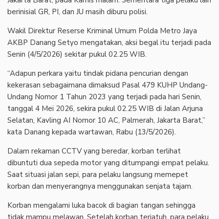
Jakarta Barat, pada Kamis malam. Sementara tiga pelaku lain
berinisial GR, PI, dan JU masih diburu polisi.
‎Wakil Direktur Reserse Kriminal Umum Polda Metro Jaya
AKBP Danang Setyo mengatakan, aksi begal itu terjadi pada
Senin (4/5/2026) sekitar pukul 02.25 WIB.
‎“Adapun perkara yaitu tindak pidana pencurian dengan
kekerasan sebagaimana dimaksud Pasal 479 KUHP Undang-
Undang Nomor 1 Tahun 2023 yang terjadi pada hari Senin,
tanggal 4 Mei 2026, sekira pukul 02.25 WIB di Jalan Arjuna
Selatan, Kavling AI Nomor 10 AC, Palmerah, Jakarta Barat,”
kata Danang kepada wartawan, Rabu (13/5/2026).
‎Dalam rekaman CCTV yang beredar, korban terlihat
dibuntuti dua sepeda motor yang ditumpangi empat pelaku.
Saat situasi jalan sepi, para pelaku langsung memepet
korban dan menyerangnya menggunakan senjata tajam.
‎Korban mengalami luka bacok di bagian tangan sehingga
tidak mampu melawan. Setelah korban terjatuh, para pelaku