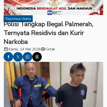
Reportase Utama
Polisi Tangkap Begal Palmerah,
Ternyata Residivis dan Kurir
Narkoba
calendar_month
print
Kamis, 14 Mei 2026
Cetak