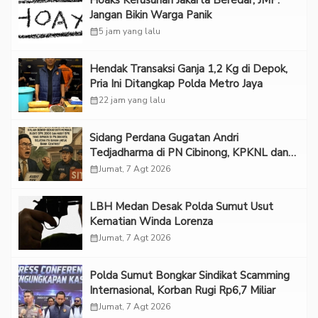
Hoaks Kerusuhan Jakarta Beredar, JMP:
Jangan Bikin Warga Panik
calendar_month
5 jam yang lalu
Hendak Transaksi Ganja 1,2 Kg di Depok,
Pria Ini Ditangkap Polda Metro Jaya
calendar_month
22 jam yang lalu
Sidang Perdana Gugatan Andri
Tedjadharma di PN Cibinong, KPKNL dan
PUPN Mangkir
calendar_month
Jumat, 7 Agt 2026
LBH Medan Desak Polda Sumut Usut
Kematian Winda Lorenza
calendar_month
Jumat, 7 Agt 2026
Polda Sumut Bongkar Sindikat Scamming
Internasional, Korban Rugi Rp6,7 Miliar
calendar_month
Jumat, 7 Agt 2026