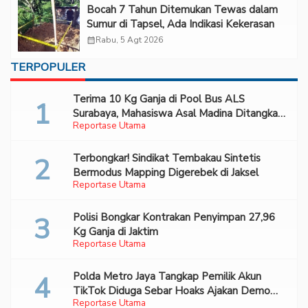
Bocah 7 Tahun Ditemukan Tewas dalam
Sumur di Tapsel, Ada Indikasi Kekerasan
calendar_month
Rabu, 5 Agt 2026
TERPOPULER
Terima 10 Kg Ganja di Pool Bus ALS
Surabaya, Mahasiswa Asal Madina Ditangkap
Reportase Utama
Bareskrim
Terbongkar! Sindikat Tembakau Sintetis
Bermodus Mapping Digerebek di Jaksel
Reportase Utama
Polisi Bongkar Kontrakan Penyimpan 27,96
Kg Ganja di Jaktim
Reportase Utama
Polda Metro Jaya Tangkap Pemilik Akun
TikTok Diduga Sebar Hoaks Ajakan Demo
Reportase Utama
Turunkan Prabowo-Gibran