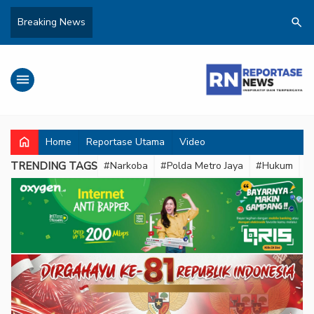
search
Breaking News
menu
home
Home
Reportase Utama
Video
TRENDING TAGS
#Narkoba
#Polda Metro Jaya
#Hukum
#