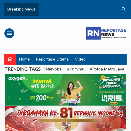
search
Breaking News
menu
home
Home
Reportase Utama
Video
TRENDING TAGS
#Narkoba
#Kriminal
#Polda Metro Jaya