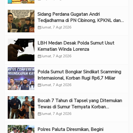
Sidang Perdana Gugatan Andri
Tedjadharma di PN Cibinong, KPKNL dan
PUPN Mangkir
calendar_month
Jumat, 7 Agt 2026
LBH Medan Desak Polda Sumut Usut
Kematian Winda Lorenza
calendar_month
Jumat, 7 Agt 2026
Polda Sumut Bongkar Sindikat Scamming
Internasional, Korban Rugi Rp6,7 Miliar
calendar_month
Jumat, 7 Agt 2026
Bocah 7 Tahun di Tapsel yang Ditemukan
Tewas di Sumur Ternyata Korban
Kekerasan Seksual
calendar_month
Jumat, 7 Agt 2026
Polres Paluta Diresmikan, Begini