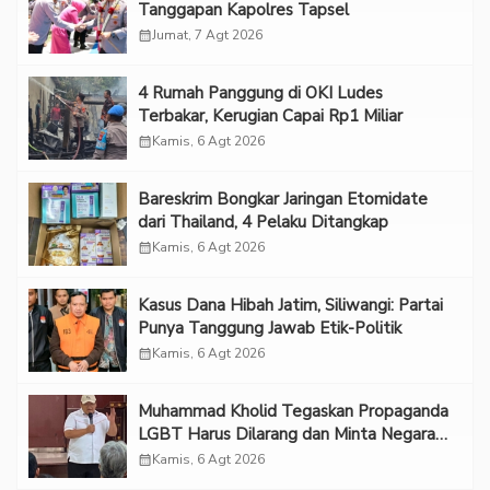
Tanggapan Kapolres Tapsel
calendar_month
Jumat, 7 Agt 2026
‎4 Rumah Panggung di OKI Ludes
Terbakar, Kerugian Capai Rp1 Miliar
calendar_month
Kamis, 6 Agt 2026
Bareskrim Bongkar Jaringan Etomidate
dari Thailand, 4 Pelaku Ditangkap
calendar_month
Kamis, 6 Agt 2026
Kasus Dana Hibah Jatim, Siliwangi: Partai
Punya Tanggung Jawab Etik-Politik
calendar_month
Kamis, 6 Agt 2026
Muhammad Kholid Tegaskan Propaganda
LGBT Harus Dilarang dan Minta Negara
Melindungi Korban
calendar_month
Kamis, 6 Agt 2026