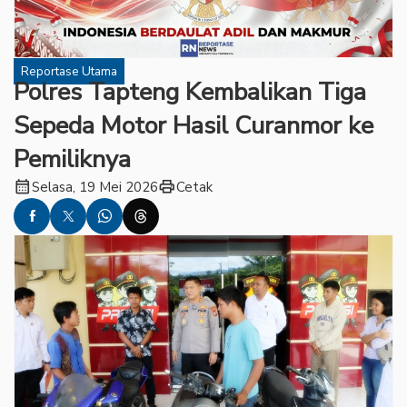
Reportase Utama
Polres Tapteng Kembalikan Tiga
Sepeda Motor Hasil Curanmor ke
Pemiliknya
calendar_month
print
Selasa, 19 Mei 2026
Cetak