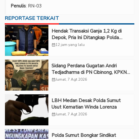
Penulis
: RN-03
REPORTASE TERKAIT
Hendak Transaksi Ganja 1,2 Kg di
Depok, Pria Ini Ditangkap Polda
Metro Jaya
calendar_month
12 jam yang lalu
Sidang Perdana Gugatan Andri
Tedjadharma di PN Cibinong, KPKNL
dan PUPN Mangkir
calendar_month
Jumat, 7 Agt 2026
LBH Medan Desak Polda Sumut
Usut Kematian Winda Lorenza
calendar_month
Jumat, 7 Agt 2026
Polda Sumut Bongkar Sindikat