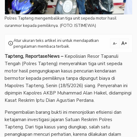
Polres Tapteng mengembalikan tiga unit sepeda motor hasil
curanmor kepada pemiliknya. (FOTO: ISTIMEWA)
Atur ukuran teks artikel ini untuk mendapatkan
text_increase
info
text_decrease
pengalaman membaca terbaik.
Tapteng, ReportaseNews –
Kepolisian Resor Tapanuli
Tengah (Polres Tapteng) menyerahkan tiga unit sepeda
motor hasil pengungkapan kasus pencurian kendaraan
bermotor kepada pemiliknya tanpa dipungut biaya di
Mapolres Tapteng, Senin (18/5/2026) siang. Penyerahan ini
dipimpin Kapolres AKBP Muhammad Alan Haikel, didampingi
Kasat Reskrim Iptu Dian Agustian Perdana.
Pengembalian barang bukti ini menonjolkan efisiensi dan
ketajaman investigasi jajaran Satuan Reskrim Polres
Tapteng. Dari tiga kasus yang diungkap, salah satu
penangkapan mencuri perhatian, karena dilakukan dalam