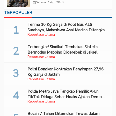
Forum 2026 UPN Veteran Jakarta”
calendar_month
Selasa, 4 Agt 2026
TERPOPULER
Terima 10 Kg Ganja di Pool Bus ALS
Surabaya, Mahasiswa Asal Madina Ditangkap
Reportase Utama
Bareskrim
Terbongkar! Sindikat Tembakau Sintetis
Bermodus Mapping Digerebek di Jaksel
Reportase Utama
Polisi Bongkar Kontrakan Penyimpan 27,96
Kg Ganja di Jaktim
Reportase Utama
Polda Metro Jaya Tangkap Pemilik Akun
TikTok Diduga Sebar Hoaks Ajakan Demo
Reportase Utama
Turunkan Prabowo-Gibran
Bocah 7 Tahun Ditemukan Tewas dalam