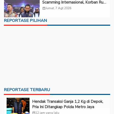
Scamming Internasional, Korban Rugi
Rp6,7 Miliar
calendar_month
Jumat, 7 Agt 2026
REPORTASE PILIHAN
REPORTASE TERBARU
Hendak Transaksi Ganja 1,2 Kg di Depok,
Pria Ini Ditangkap Polda Metro Jaya
calendar_month
12 jam yang lalu