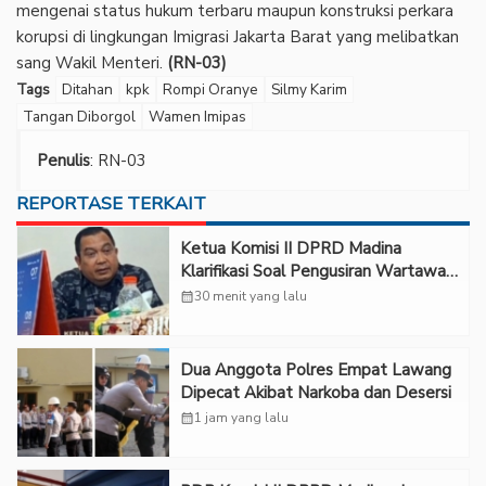
mengenai status hukum terbaru maupun konstruksi perkara
korupsi di lingkungan Imigrasi Jakarta Barat yang melibatkan
sang Wakil Menteri.
(RN-03)
Tags
Ditahan
kpk
Rompi Oranye
Silmy Karim
Tangan Diborgol
Wamen Imipas
Penulis
: RN-03
REPORTASE TERKAIT
Ketua Komisi II DPRD Madina
Klarifikasi Soal Pengusiran Wartawan
dari Ruang RDP
calendar_month
30 menit yang lalu
Dua Anggota Polres Empat Lawang
Dipecat Akibat Narkoba dan Desersi
calendar_month
1 jam yang lalu