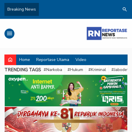
search
Breaking News
menu
home
Home
Reportase Utama
Video
TRENDING TAGS
#Narkoba
#Hukum
#Kriminal
#Jabodeta