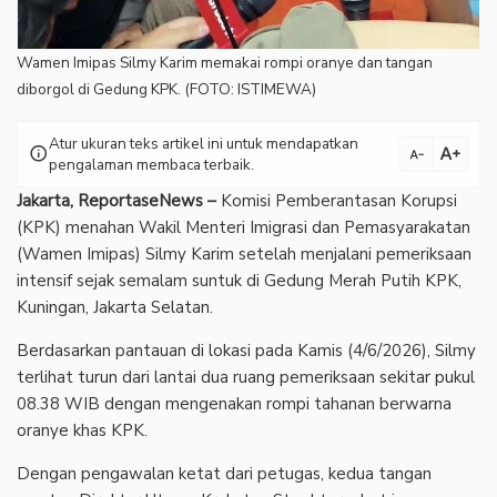
Wamen Imipas Silmy Karim memakai rompi oranye dan tangan
diborgol di Gedung KPK. (FOTO: ISTIMEWA)
Atur ukuran teks artikel ini untuk mendapatkan
text_increase
info
text_decrease
pengalaman membaca terbaik.
Jakarta, ReportaseNews –
Komisi Pemberantasan Korupsi
(KPK) menahan Wakil Menteri Imigrasi dan Pemasyarakatan
(Wamen Imipas) Silmy Karim setelah menjalani pemeriksaan
intensif sejak semalam suntuk di Gedung Merah Putih KPK,
Kuningan, Jakarta Selatan.
Berdasarkan pantauan di lokasi pada Kamis (4/6/2026), Silmy
terlihat turun dari lantai dua ruang pemeriksaan sekitar pukul
08.38 WIB dengan mengenakan rompi tahanan berwarna
oranye khas KPK.
Dengan pengawalan ketat dari petugas, kedua tangan