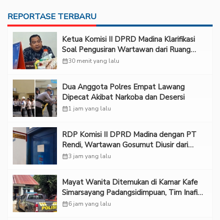
REPORTASE TERBARU
Ketua Komisi II DPRD Madina Klarifikasi
Soal Pengusiran Wartawan dari Ruang
RDP
calendar_month
30 menit yang lalu
Dua Anggota Polres Empat Lawang
Dipecat Akibat Narkoba dan Desersi
calendar_month
1 jam yang lalu
RDP Komisi II DPRD Madina dengan PT
Rendi, Wartawan Gosumut Diusir dari
Ruangan
calendar_month
3 jam yang lalu
Mayat Wanita Ditemukan di Kamar Kafe
Simarsayang Padangsidimpuan, Tim Inafis
Diterjunkan
calendar_month
6 jam yang lalu