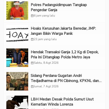
Polres Padangsidimpuan Tangkap
Pengedar Ganja
calendar_month
6 jam yang lalu
Hoaks Kerusuhan Jakarta Beredar, JMP:
Jangan Bikin Warga Panik
calendar_month
23 jam yang lalu
Hendak Transaksi Ganja 1,2 Kg di Depok,
Pria Ini Ditangkap Polda Metro Jaya
calendar_month
Sabtu, 8 Agt 2026
Sidang Perdana Gugatan Andri
Tedjadharma di PN Cibinong, KPKNL dan
PUPN Mangkir
calendar_month
Jumat, 7 Agt 2026
LBH Medan Desak Polda Sumut Usut
Kematian Winda Lorenza