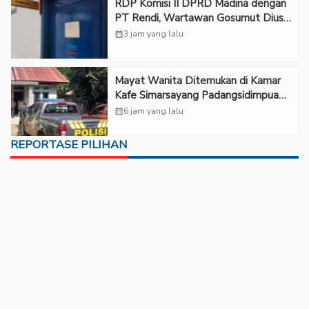
RDP Komisi II DPRD Madina dengan
PT Rendi, Wartawan Gosumut Diusir
dari Ruangan
calendar_month
3 jam yang lalu
Mayat Wanita Ditemukan di Kamar
Kafe Simarsayang Padangsidimpuan,
Tim Inafis Diterjunkan
calendar_month
6 jam yang lalu
REPORTASE PILIHAN