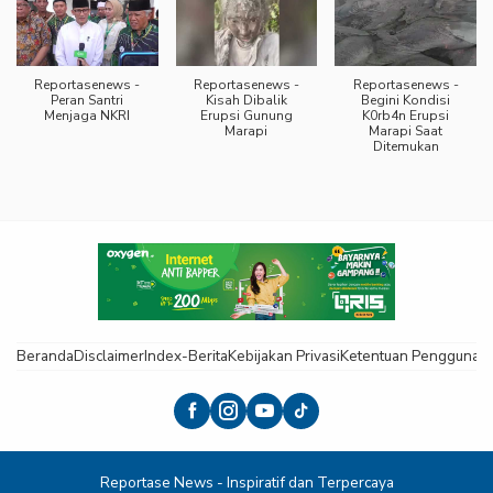
Reportasenews -
Reportasenews -
Reportasenews -
Peran Santri
Kisah Dibalik
Begini Kondisi
Menjaga NKRI
Erupsi Gunung
K0rb4n Erupsi
Marapi
Marapi Saat
Ditemukan
Beranda
Disclaimer
Index-Berita
Kebijakan Privasi
Ketentuan Pengguna
K
Reportase News - Inspiratif dan Terpercaya