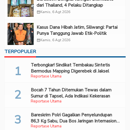
dari Thailand, 4 Pelaku Ditangkap
calendar_month
Kamis, 6 Agt 2026
Kasus Dana Hibah Jatim, Siliwangi: Partai
Punya Tanggung Jawab Etik-Politik
calendar_month
Kamis, 6 Agt 2026
TERPOPULER
Terbongkar! Sindikat Tembakau Sintetis
Bermodus Mapping Digerebek di Jaksel
Reportase Utama
Bocah 7 Tahun Ditemukan Tewas dalam
Sumur di Tapsel, Ada Indikasi Kekerasan
Reportase Utama
Bareskrim Polri Gagalkan Penyelundupan
86,3 Kg Sabu, Dua Bos Jaringan Internasional
Reportase Utama
Diburu