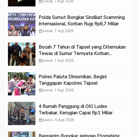
calendar_month
Jumat, 7 Agt 2026
Polda Sumut Bongkar Sindikat Scamming
Internasional, Korban Rugi Rp6,7 Miliar
calendar_month
Jumat, 7 Agt 2026
Bocah 7 Tahun di Tapsel yang Ditemukan
Tewas di Sumur Ternyata Korban
Kekerasan Seksual
calendar_month
Jumat, 7 Agt 2026
Polres Paluta Diresmikan, Begini
Tanggapan Kapolres Tapsel
calendar_month
Jumat, 7 Agt 2026
‎4 Rumah Panggung di OKI Ludes
Terbakar, Kerugian Capai Rp1 Miliar
calendar_month
Kamis, 6 Agt 2026
Bareskrim Bongkar Jaringan Etomidate