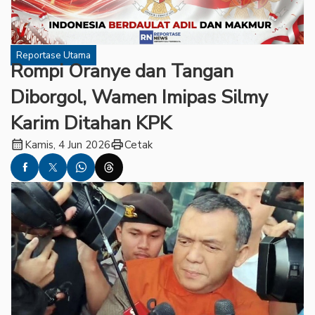
Reportase Utama
Rompi Oranye dan Tangan
Diborgol, Wamen Imipas Silmy
Karim Ditahan KPK
calendar_month
print
Kamis, 4 Jun 2026
Cetak