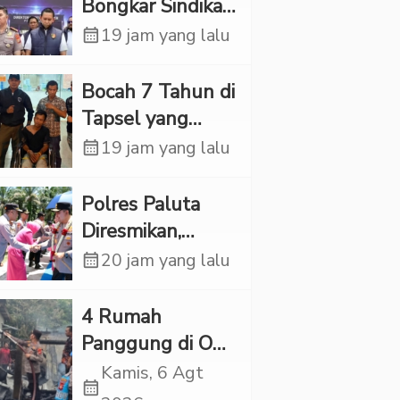
Bongkar Sindikat
Scamming
calendar_month
19 jam yang lalu
Internasional,
Korban Rugi
Bocah 7 Tahun di
Rp6,7 Miliar
Tapsel yang
Ditemukan
calendar_month
19 jam yang lalu
Tewas di Sumur
Ternyata Korban
Polres Paluta
Kekerasan
Diresmikan,
Seksual
Begini
calendar_month
20 jam yang lalu
Tanggapan
Kapolres Tapsel
‎4 Rumah
Panggung di OKI
Ludes Terbakar,
Kamis, 6 Agt
calendar_month
Kerugian Capai