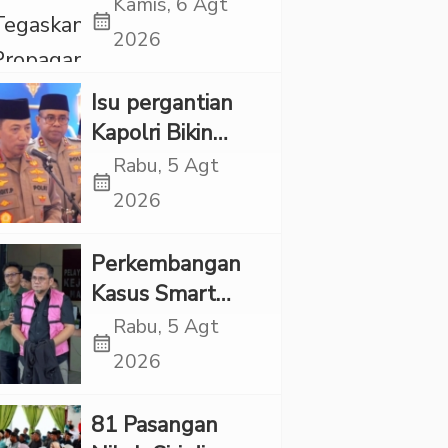
Propaganda
Kamis, 6 Agt
calendar_month
LGBT Harus
2026
Dilarang dan
Minta Negara
Isu pergantian
Melindungi
Kapolri Bikin
Korban
Panas, JMP Puji
Rabu, 5 Agt
calendar_month
Respons Jenderal
2026
Sigit Justru Bikin
“Adem”
Perkembangan
Kasus Smart
Village, Jaksa
Rabu, 5 Agt
calendar_month
Kembali Periksa
2026
Sejumlah Kades
81 Pasangan