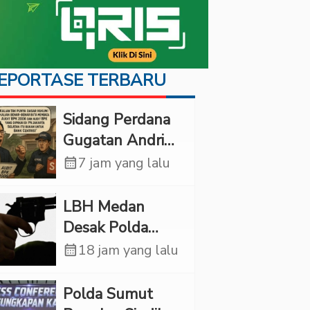
EPORTASE TERBARU
Sidang Perdana
Gugatan Andri
Tedjadharma di
calendar_month
7 jam yang lalu
PN Cibinong,
KPKNL dan
LBH Medan
PUPN Mangkir
Desak Polda
Sumut Usut
calendar_month
18 jam yang lalu
Kematian Winda
Lorenza
Polda Sumut