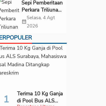
di “Indonesian
Sepi Pemberitaan
Brain Forum
Perkara Triliunan
2026 UPN
Rupiah Investree,
Selasa, 4 Agt
Veteran Jakarta”
calendar_month
Ternyata Sudah
2026
Jatuh Vonis
ERPOPULER
Terima 10 Kg Ganja
di Pool Bus ALS