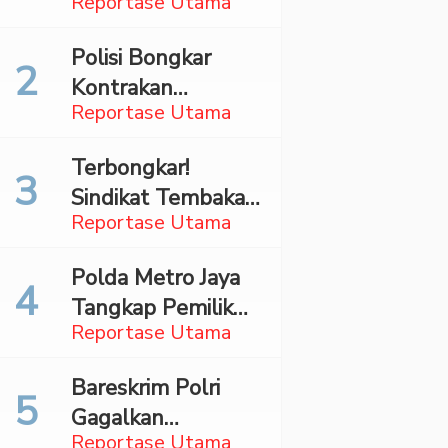
Reportase Utama
Surabaya,
Mahasiswa Asal
Polisi Bongkar
Madina Ditangkap
Kontrakan
Bareskrim
Reportase Utama
Penyimpan 27,96
Kg Ganja di Jaktim
Terbongkar!
Sindikat Tembakau
Reportase Utama
Sintetis Bermodus
Mapping Digerebek
Polda Metro Jaya
di Jaksel
Tangkap Pemilik
Reportase Utama
Akun TikTok
Diduga Sebar
Bareskrim Polri
Hoaks Ajakan
Gagalkan
Demo Turunkan
Reportase Utama
Penyelundupan