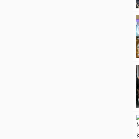
akhirnya memutuskan berangkat.
Abang kandung korban, Hary Suanto
(28), mengatakan adiknya berkali-kali
mencurahkan […]