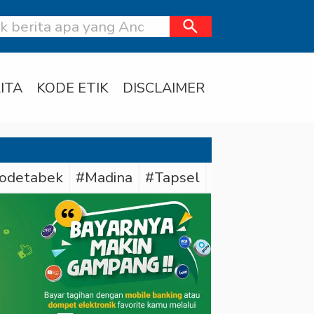
search
ITA
KODE ETIK
DISCLAIMER
odetabek
#Madina
#Tapsel
#Daerah
#Dit