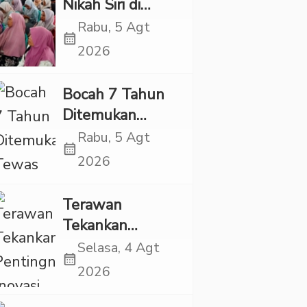
Nikah Siri di
Tapsel Ikuti
Rabu, 5 Agt
calendar_month
Sidang Isbat
2026
Terpadu
Bocah 7 Tahun
Ditemukan
Tewas dalam
Rabu, 5 Agt
calendar_month
Sumur di Tapsel,
2026
Ada Indikasi
Kekerasan
Terawan
Tekankan
Pentingnya
Selasa, 4 Agt
calendar_month
Inovasi
2026
Kesehatan Otak