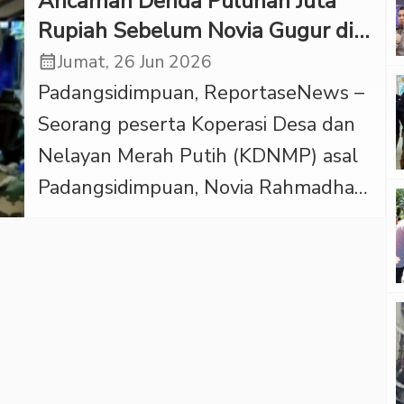
Ancaman Denda Puluhan Juta
Rupiah Sebelum Novia Gugur di
Latsarmil
calendar_month
Jumat, 26 Jun 2026
Padangsidimpuan, ReportaseNews –
Seorang peserta Koperasi Desa dan
Nelayan Merah Putih (KDNMP) asal
Padangsidimpuan, Novia Rahmadhani
Sihotang (25), yang meninggal dunia
saat mengikuti Latihan Dasar Militer
(Latsarmil), ternyata sempat didera
keraguan terkait kejelasan status
pekerjaan hingga aturan denda
puluhan juta rupiah sebelum