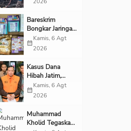
2026
Rp1 Miliar
Bareskrim
Bongkar Jaringan
Etomidate dari
Kamis, 6 Agt
calendar_month
Thailand, 4
2026
Pelaku Ditangkap
Kasus Dana
Hibah Jatim,
Siliwangi: Partai
Kamis, 6 Agt
calendar_month
Punya Tanggung
2026
Jawab Etik-Politik
Muhammad
Kholid Tegaskan