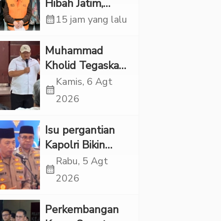
Hibah Jatim,
Siliwangi: Partai
calendar_month
15 jam yang lalu
Punya Tanggung
Jawab Etik-Politik
Muhammad
Kholid Tegaskan
Propaganda
Kamis, 6 Agt
calendar_month
LGBT Harus
2026
Dilarang dan
Minta Negara
Isu pergantian
Melindungi
Kapolri Bikin
Korban
Panas, JMP Puji
Rabu, 5 Agt
calendar_month
Respons Jenderal
2026
Sigit Justru Bikin
“Adem”
Perkembangan