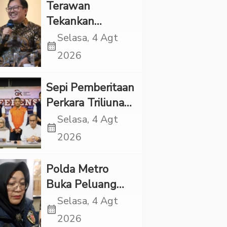
Kekerasan
Terawan
Tekankan
Pentingnya
Selasa, 4 Agt
calendar_month
Inovasi
2026
Kesehatan Otak
di “Indonesian
Sepi Pemberitaan
Brain Forum
Perkara Triliunan
2026 UPN
Rupiah Investree,
Selasa, 4 Agt
Veteran Jakarta”
calendar_month
Ternyata Sudah
2026
Jatuh Vonis
Polda Metro
Buka Peluang
Periksa YouTuber
Selasa, 4 Agt
calendar_month
Bigmo terkait
2026