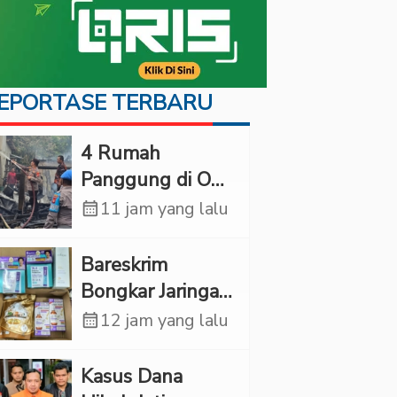
EPORTASE TERBARU
‎4 Rumah
Panggung di OKI
Ludes Terbakar,
calendar_month
11 jam yang lalu
Kerugian Capai
Rp1 Miliar
Bareskrim
Bongkar Jaringan
Etomidate dari
calendar_month
12 jam yang lalu
Thailand, 4
Pelaku Ditangkap
Kasus Dana