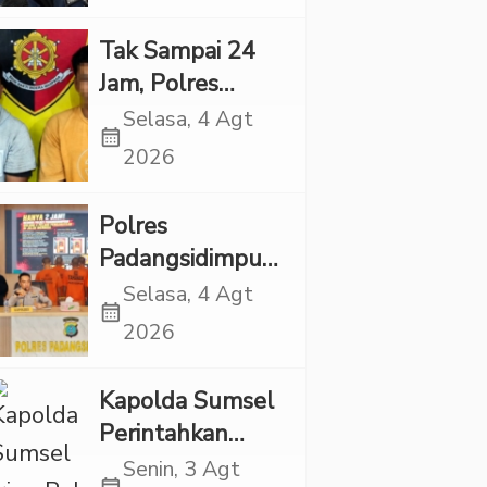
Dugaan
Eksploitasi Anak
Tak Sampai 24
Jam, Polres
Tapsel Tangkap
Selasa, 4 Agt
calendar_month
Dua Pencuri
2026
Sepeda Motor
Polres
Padangsidimpuan
Ringkus 9
Selasa, 4 Agt
calendar_month
Tersangka Kasus
2026
Narkoba dan
Penganiayaan
Kapolda Sumsel
Perintahkan
Patroli Masif,
Senin, 3 Agt