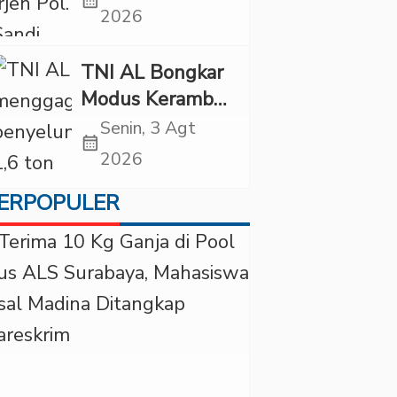
calendar_month
Pelaku Karhutla
2026
Diancam
Tindakan Tegas
TNI AL Bongkar
Modus Keramba
Apung, 1,6 Ton
Senin, 3 Agt
calendar_month
Pasir Timah
2026
Ilegal Gagal
ERPOPULER
Diselundupkan