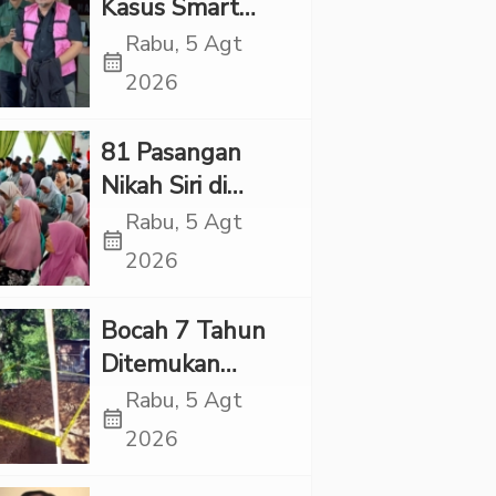
Kasus Smart
Village, Jaksa
Rabu, 5 Agt
calendar_month
Kembali Periksa
2026
Sejumlah Kades
81 Pasangan
Nikah Siri di
Tapsel Ikuti
Rabu, 5 Agt
calendar_month
Sidang Isbat
2026
Terpadu
Bocah 7 Tahun
Ditemukan
Tewas dalam
Rabu, 5 Agt
calendar_month
Sumur di Tapsel,
2026
Ada Indikasi