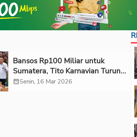
R
Bansos Rp100 Miliar untuk
Sumatera, Tito Karnavian Turun
Langsung
calendar_month
Senin, 16 Mar 2026