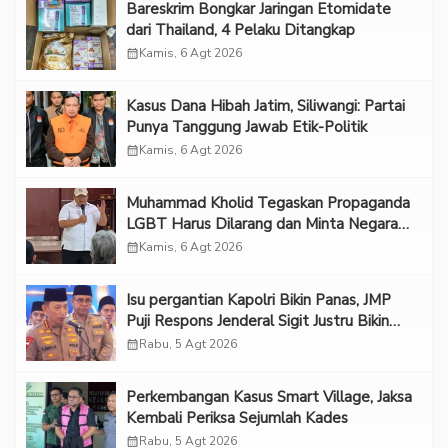
Bareskrim Bongkar Jaringan Etomidate
dari Thailand, 4 Pelaku Ditangkap
calendar_month
Kamis, 6 Agt 2026
Kasus Dana Hibah Jatim, Siliwangi: Partai
Punya Tanggung Jawab Etik-Politik
calendar_month
Kamis, 6 Agt 2026
Muhammad Kholid Tegaskan Propaganda
LGBT Harus Dilarang dan Minta Negara
Melindungi Korban
calendar_month
Kamis, 6 Agt 2026
Isu pergantian Kapolri Bikin Panas, JMP
Puji Respons Jenderal Sigit Justru Bikin
“Adem”
calendar_month
Rabu, 5 Agt 2026
Perkembangan Kasus Smart Village, Jaksa
Kembali Periksa Sejumlah Kades
calendar_month
Rabu, 5 Agt 2026