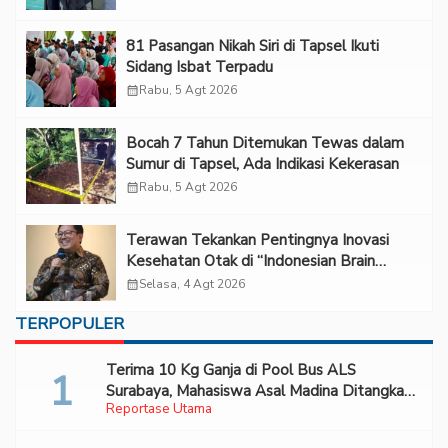
81 Pasangan Nikah Siri di Tapsel Ikuti
Sidang Isbat Terpadu
calendar_month
Rabu, 5 Agt 2026
Bocah 7 Tahun Ditemukan Tewas dalam
Sumur di Tapsel, Ada Indikasi Kekerasan
calendar_month
Rabu, 5 Agt 2026
Terawan Tekankan Pentingnya Inovasi
Kesehatan Otak di “Indonesian Brain
Forum 2026 UPN Veteran Jakarta”
calendar_month
Selasa, 4 Agt 2026
TERPOPULER
Terima 10 Kg Ganja di Pool Bus ALS
Surabaya, Mahasiswa Asal Madina Ditangkap
Reportase Utama
Bareskrim