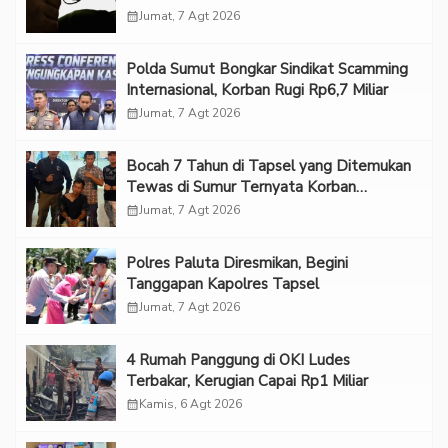
calendar_month
Jumat, 7 Agt 2026
Polda Sumut Bongkar Sindikat Scamming
Internasional, Korban Rugi Rp6,7 Miliar
calendar_month
Jumat, 7 Agt 2026
Bocah 7 Tahun di Tapsel yang Ditemukan
Tewas di Sumur Ternyata Korban
Kekerasan Seksual
calendar_month
Jumat, 7 Agt 2026
Polres Paluta Diresmikan, Begini
Tanggapan Kapolres Tapsel
calendar_month
Jumat, 7 Agt 2026
‎4 Rumah Panggung di OKI Ludes
Terbakar, Kerugian Capai Rp1 Miliar
calendar_month
Kamis, 6 Agt 2026