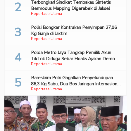
Terbongkar! Sindikat Tembakau Sintetis
Bermodus Mapping Digerebek di Jaksel
Reportase Utama
Polisi Bongkar Kontrakan Penyimpan 27,96
Kg Ganja di Jaktim
Reportase Utama
Polda Metro Jaya Tangkap Pemilik Akun
TikTok Diduga Sebar Hoaks Ajakan Demo
Reportase Utama
Turunkan Prabowo-Gibran
Bareskrim Polri Gagalkan Penyelundupan
86,3 Kg Sabu, Dua Bos Jaringan Internasional
Reportase Utama
Diburu