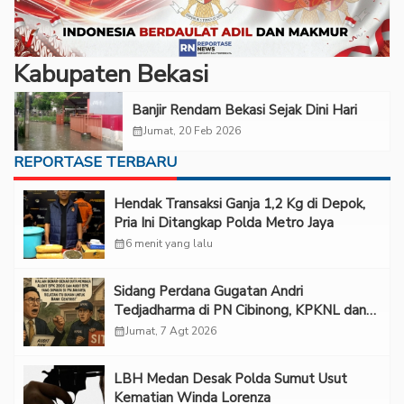
Kabupaten Bekasi
Banjir Rendam Bekasi Sejak Dini Hari
calendar_month
Jumat, 20 Feb 2026
REPORTASE TERBARU
Hendak Transaksi Ganja 1,2 Kg di Depok,
Pria Ini Ditangkap Polda Metro Jaya
calendar_month
6 menit yang lalu
Sidang Perdana Gugatan Andri
Tedjadharma di PN Cibinong, KPKNL dan
PUPN Mangkir
calendar_month
Jumat, 7 Agt 2026
LBH Medan Desak Polda Sumut Usut
Kematian Winda Lorenza