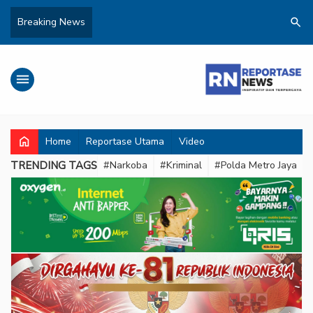
search
Breaking News
menu
home
Home
Reportase Utama
Video
TRENDING TAGS
#Narkoba
#Kriminal
#Polda Metro Jaya