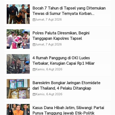
Bocah 7 Tahun di Tapsel yang Ditemukan
Tewas di Sumur Ternyata Korban
Kekerasan Seksual
calendar_month
Jumat, 7 Agt 2026
Polres Paluta Diresmikan, Begini
Tanggapan Kapolres Tapsel
calendar_month
Jumat, 7 Agt 2026
‎4 Rumah Panggung di OKI Ludes
Terbakar, Kerugian Capai Rp1 Miliar
calendar_month
Kamis, 6 Agt 2026
Bareskrim Bongkar Jaringan Etomidate
dari Thailand, 4 Pelaku Ditangkap
calendar_month
Kamis, 6 Agt 2026
Kasus Dana Hibah Jatim, Siliwangi: Partai
Punya Tanggung Jawab Etik-Politik