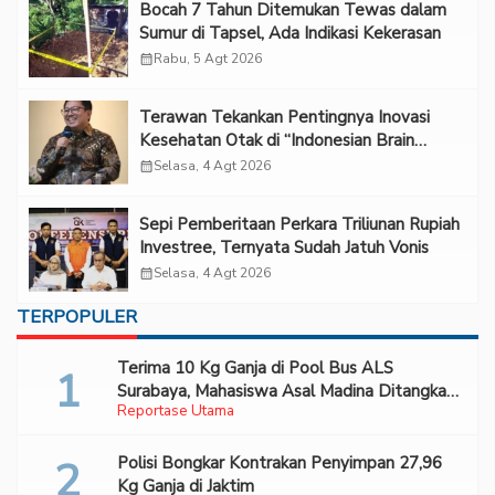
Bocah 7 Tahun Ditemukan Tewas dalam
Sumur di Tapsel, Ada Indikasi Kekerasan
calendar_month
Rabu, 5 Agt 2026
Terawan Tekankan Pentingnya Inovasi
Kesehatan Otak di “Indonesian Brain
Forum 2026 UPN Veteran Jakarta”
calendar_month
Selasa, 4 Agt 2026
Sepi Pemberitaan Perkara Triliunan Rupiah
Investree, Ternyata Sudah Jatuh Vonis
calendar_month
Selasa, 4 Agt 2026
TERPOPULER
Terima 10 Kg Ganja di Pool Bus ALS
Surabaya, Mahasiswa Asal Madina Ditangkap
Reportase Utama
Bareskrim
Polisi Bongkar Kontrakan Penyimpan 27,96
Kg Ganja di Jaktim