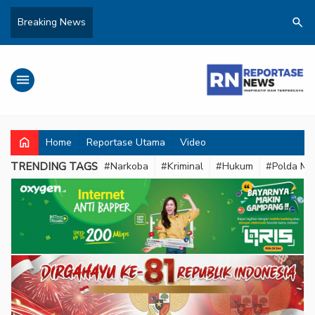
search
Breaking News
menu
home
Home
Reportase Utama
Video
TRENDING TAGS
#Narkoba
#Kriminal
#Hukum
#Polda Met