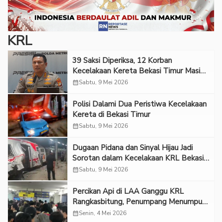
KRL
39 Saksi Diperiksa, 12 Korban
Kecelakaan Kereta Bekasi Timur Masih
Dirawat di RS
calendar_month
Sabtu, 9 Mei 2026
Polisi Dalami Dua Peristiwa Kecelakaan
Kereta di Bekasi Timur
calendar_month
Sabtu, 9 Mei 2026
Dugaan Pidana dan Sinyal Hijau Jadi
Sorotan dalam Kecelakaan KRL Bekasi
Timur
calendar_month
Sabtu, 9 Mei 2026
Percikan Api di LAA Ganggu KRL
Rangkasbitung, Penumpang Menumpuk
di Tanah Abang
calendar_month
Senin, 4 Mei 2026