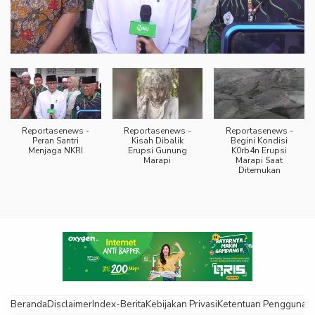
Reportasenews -
Reportasenews -
Reportasenews -
Peran Santri
Kisah Dibalik
Begini Kondisi
Menjaga NKRI
Erupsi Gunung
K0rb4n Erupsi
Marapi
Marapi Saat
Ditemukan
Beranda
Disclaimer
Index-Berita
Kebijakan Privasi
Ketentuan Pengguna
K