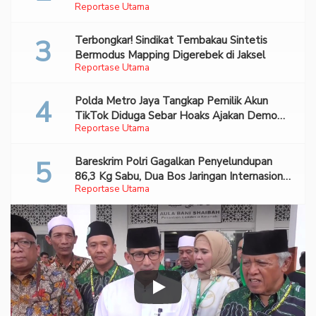
Reportase Utama
Terbongkar! Sindikat Tembakau Sintetis
Bermodus Mapping Digerebek di Jaksel
Reportase Utama
Polda Metro Jaya Tangkap Pemilik Akun
TikTok Diduga Sebar Hoaks Ajakan Demo
Reportase Utama
Turunkan Prabowo-Gibran
Bareskrim Polri Gagalkan Penyelundupan
86,3 Kg Sabu, Dua Bos Jaringan Internasional
Reportase Utama
Diburu