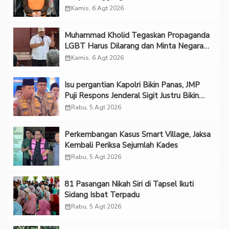
calendar_month
Kamis, 6 Agt 2026
Muhammad Kholid Tegaskan Propaganda
LGBT Harus Dilarang dan Minta Negara
Melindungi Korban
calendar_month
Kamis, 6 Agt 2026
Isu pergantian Kapolri Bikin Panas, JMP
Puji Respons Jenderal Sigit Justru Bikin
“Adem”
calendar_month
Rabu, 5 Agt 2026
Perkembangan Kasus Smart Village, Jaksa
Kembali Periksa Sejumlah Kades
calendar_month
Rabu, 5 Agt 2026
81 Pasangan Nikah Siri di Tapsel Ikuti
Sidang Isbat Terpadu
calendar_month
Rabu, 5 Agt 2026