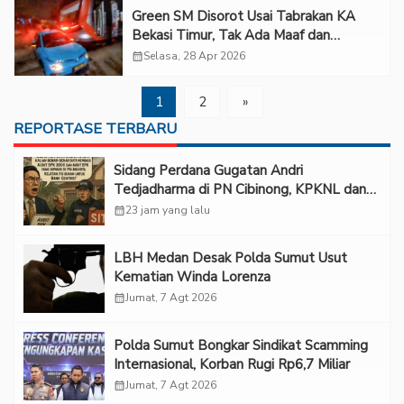
Green SM Disorot Usai Tabrakan KA
Bekasi Timur, Tak Ada Maaf dan
Belasungkawa
calendar_month
Selasa, 28 Apr 2026
1
2
»
REPORTASE TERBARU
Sidang Perdana Gugatan Andri
Tedjadharma di PN Cibinong, KPKNL dan
PUPN Mangkir
calendar_month
23 jam yang lalu
LBH Medan Desak Polda Sumut Usut
Kematian Winda Lorenza
calendar_month
Jumat, 7 Agt 2026
Polda Sumut Bongkar Sindikat Scamming
Internasional, Korban Rugi Rp6,7 Miliar
calendar_month
Jumat, 7 Agt 2026