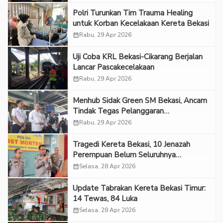
Polri Turunkan Tim Trauma Healing
untuk Korban Kecelakaan Kereta Bekasi
calendar_month
Rabu, 29 Apr 2026
Uji Coba KRL Bekasi-Cikarang Berjalan
Lancar Pascakecelakaan
calendar_month
Rabu, 29 Apr 2026
Menhub Sidak Green SM Bekasi, Ancam
Tindak Tegas Pelanggaran
Keselamatan
calendar_month
Rabu, 29 Apr 2026
Tragedi Kereta Bekasi, 10 Jenazah
Perempuan Belum Seluruhnya
Teridentifikasi di RS Polri
calendar_month
Selasa, 28 Apr 2026
Update Tabrakan Kereta Bekasi Timur:
14 Tewas, 84 Luka
calendar_month
Selasa, 28 Apr 2026