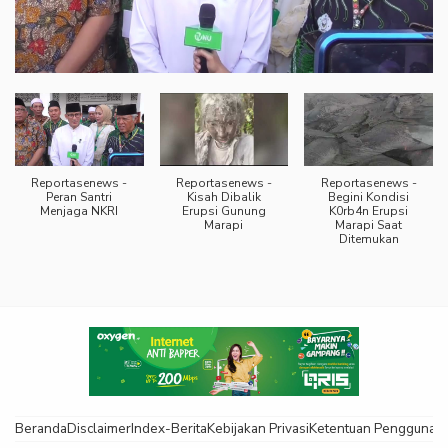
Reportasenews -
Reportasenews -
Reportasenews -
Peran Santri
Kisah Dibalik
Begini Kondisi
Menjaga NKRI
Erupsi Gunung
K0rb4n Erupsi
Marapi
Marapi Saat
Ditemukan
Beranda
Disclaimer
Index-Berita
Kebijakan Privasi
Ketentuan Pengguna
K