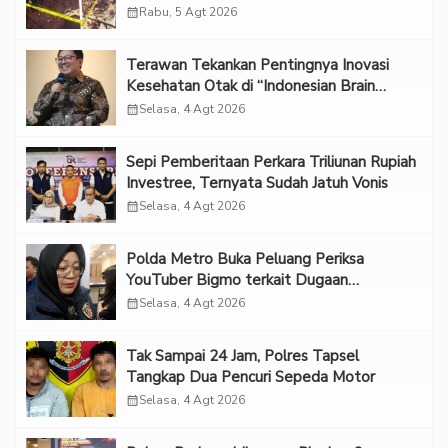
calendar_month
Rabu, 5 Agt 2026
Terawan Tekankan Pentingnya Inovasi
Kesehatan Otak di “Indonesian Brain
Forum 2026 UPN Veteran Jakarta”
calendar_month
Selasa, 4 Agt 2026
Sepi Pemberitaan Perkara Triliunan Rupiah
Investree, Ternyata Sudah Jatuh Vonis
calendar_month
Selasa, 4 Agt 2026
Polda Metro Buka Peluang Periksa
YouTuber Bigmo terkait Dugaan
Eksploitasi Anak
calendar_month
Selasa, 4 Agt 2026
Tak Sampai 24 Jam, Polres Tapsel
Tangkap Dua Pencuri Sepeda Motor
calendar_month
Selasa, 4 Agt 2026