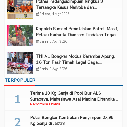
Polres Padangsidimpuan Ringkus 9
Tersangka Kasus Narkoba dan
Penganiayaan
calendar_month
Selasa, 4 Agt 2026
Kapolda Sumsel Perintahkan Patroli Masif,
Pelaku Karhutla Diancam Tindakan Tegas
calendar_month
Senin, 3 Agt 2026
TNI AL Bongkar Modus Keramba Apung,
1,6 Ton Pasir Timah Ilegal Gagal
Diselundupkan
calendar_month
Senin, 3 Agt 2026
TERPOPULER
Terima 10 Kg Ganja di Pool Bus ALS
Surabaya, Mahasiswa Asal Madina Ditangkap
Reportase Utama
Bareskrim
Polisi Bongkar Kontrakan Penyimpan 27,96
Kg Ganja di Jaktim