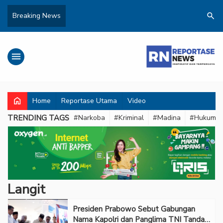
search
Breaking News
menu
home
Home
Reportase Utama
Video
TRENDING TAGS
#Narkoba
#Kriminal
#Madina
#Hukum
Langit
Presiden Prabowo Sebut Gabungan
Nama Kapolri dan Panglima TNI Tanda-