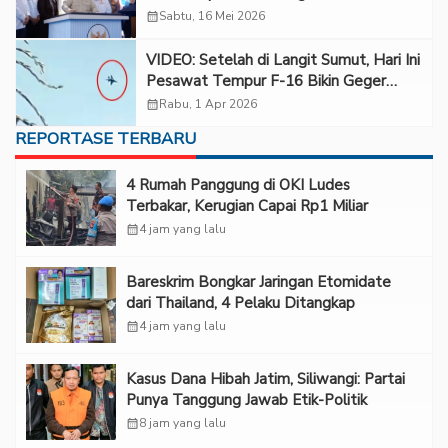
tanda dari Langit
calendar_month
Sabtu, 16 Mei 2026
VIDEO: Setelah di Langit Sumut, Hari Ini
Pesawat Tempur F-16 Bikin Geger
Warga Sumbar
calendar_month
Rabu, 1 Apr 2026
REPORTASE TERBARU
‎4 Rumah Panggung di OKI Ludes
Terbakar, Kerugian Capai Rp1 Miliar
calendar_month
4 jam yang lalu
Bareskrim Bongkar Jaringan Etomidate
dari Thailand, 4 Pelaku Ditangkap
calendar_month
4 jam yang lalu
Kasus Dana Hibah Jatim, Siliwangi: Partai
Punya Tanggung Jawab Etik-Politik
calendar_month
8 jam yang lalu