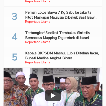
Reportase Utama
Pernah Lolos Bawa 7 Kg Sabu ke Jakarta
Pilot Maskapai Malaysia Dibekuk Saat Bawa
Reportase Utama
70 Ribu Pil Ekstasi Di Bandara Soetta
Terbongkar! Sindikat Tembakau Sintetis
Bermodus Mapping Digerebek di Jaksel
Reportase Utama
Kepala BKPSDM Maenul Lubis Ditahan Jaksa,
Bupati Madina Angkat Bicara
Reportase Utama