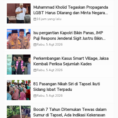
Muhammad Kholid Tegaskan Propaganda
LGBT Harus Dilarang dan Minta Negara
Melindungi Korban
calendar_month
16 jam yang lalu
Isu pergantian Kapolri Bikin Panas, JMP
Puji Respons Jenderal Sigit Justru Bikin
“Adem”
calendar_month
Rabu, 5 Agt 2026
Perkembangan Kasus Smart Village, Jaksa
Kembali Periksa Sejumlah Kades
calendar_month
Rabu, 5 Agt 2026
81 Pasangan Nikah Siri di Tapsel Ikuti
Sidang Isbat Terpadu
calendar_month
Rabu, 5 Agt 2026
Bocah 7 Tahun Ditemukan Tewas dalam
Sumur di Tapsel, Ada Indikasi Kekerasan