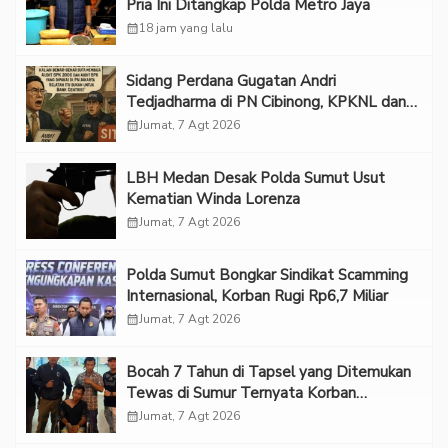
Pria Ini Ditangkap Polda Metro Jaya
calendar_month
18 jam yang lalu
Sidang Perdana Gugatan Andri
Tedjadharma di PN Cibinong, KPKNL dan
PUPN Mangkir
calendar_month
Jumat, 7 Agt 2026
LBH Medan Desak Polda Sumut Usut
Kematian Winda Lorenza
calendar_month
Jumat, 7 Agt 2026
Polda Sumut Bongkar Sindikat Scamming
Internasional, Korban Rugi Rp6,7 Miliar
calendar_month
Jumat, 7 Agt 2026
Bocah 7 Tahun di Tapsel yang Ditemukan
Tewas di Sumur Ternyata Korban
Kekerasan Seksual
calendar_month
Jumat, 7 Agt 2026