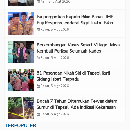
Melindungi Korban
calendar_month
Kamis, 6 Agt 2026
Isu pergantian Kapolri Bikin Panas, JMP
Puji Respons Jenderal Sigit Justru Bikin
“Adem”
calendar_month
Rabu, 5 Agt 2026
Perkembangan Kasus Smart Village, Jaksa
Kembali Periksa Sejumlah Kades
calendar_month
Rabu, 5 Agt 2026
81 Pasangan Nikah Siri di Tapsel Ikuti
Sidang Isbat Terpadu
calendar_month
Rabu, 5 Agt 2026
Bocah 7 Tahun Ditemukan Tewas dalam
Sumur di Tapsel, Ada Indikasi Kekerasan
calendar_month
Rabu, 5 Agt 2026
TERPOPULER