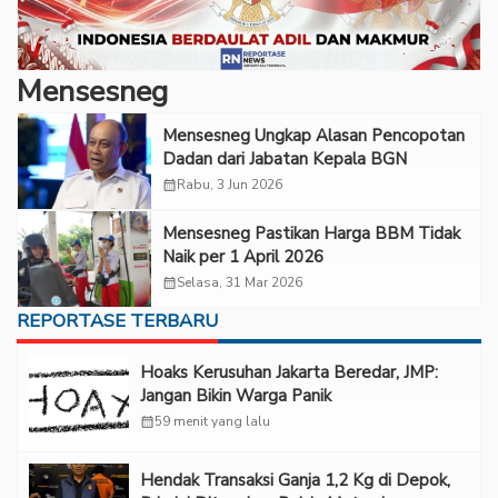
Mensesneg
Mensesneg Ungkap Alasan Pencopotan
Dadan dari Jabatan Kepala BGN
calendar_month
Rabu, 3 Jun 2026
Mensesneg Pastikan Harga BBM Tidak
Naik per 1 April 2026
calendar_month
Selasa, 31 Mar 2026
REPORTASE TERBARU
Hoaks Kerusuhan Jakarta Beredar, JMP:
Jangan Bikin Warga Panik
calendar_month
59 menit yang lalu
Hendak Transaksi Ganja 1,2 Kg di Depok,