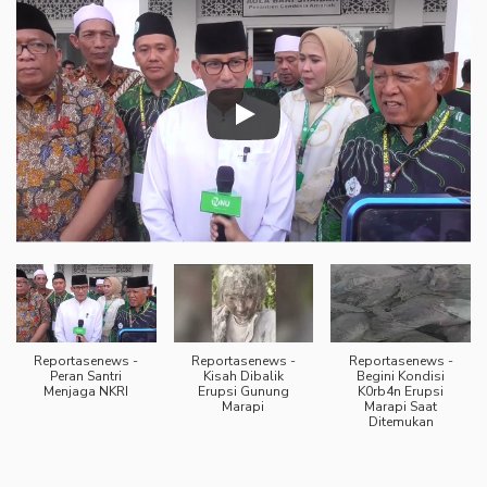
Reportasenews -
Reportasenews -
Reportasenews -
Peran Santri
Kisah Dibalik
Begini Kondisi
Menjaga NKRI
Erupsi Gunung
K0rb4n Erupsi
Marapi
Marapi Saat
Ditemukan