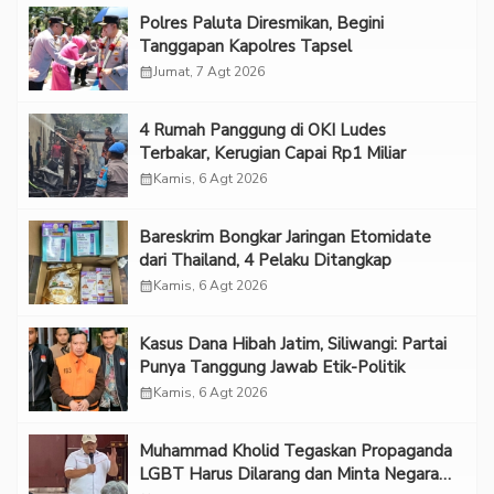
Polres Paluta Diresmikan, Begini
Tanggapan Kapolres Tapsel
calendar_month
Jumat, 7 Agt 2026
‎4 Rumah Panggung di OKI Ludes
Terbakar, Kerugian Capai Rp1 Miliar
calendar_month
Kamis, 6 Agt 2026
Bareskrim Bongkar Jaringan Etomidate
dari Thailand, 4 Pelaku Ditangkap
calendar_month
Kamis, 6 Agt 2026
Kasus Dana Hibah Jatim, Siliwangi: Partai
Punya Tanggung Jawab Etik-Politik
calendar_month
Kamis, 6 Agt 2026
Muhammad Kholid Tegaskan Propaganda
LGBT Harus Dilarang dan Minta Negara