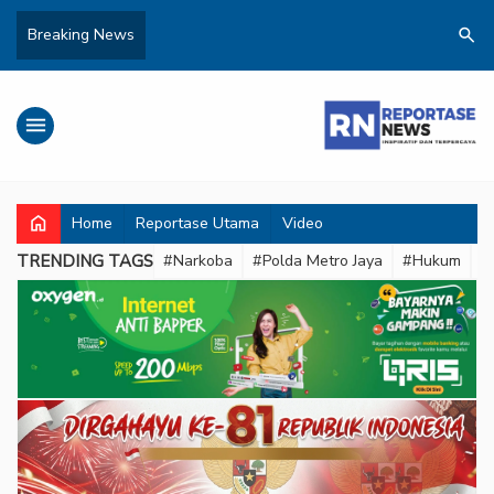
search
Breaking News
menu
home
Home
Reportase Utama
Video
TRENDING TAGS
#Narkoba
#Polda Metro Jaya
#Hukum
#