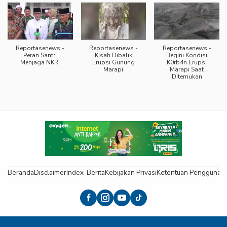
Reportasenews -
Reportasenews -
Reportasenews -
Peran Santri
Kisah Dibalik
Begini Kondisi
Menjaga NKRI
Erupsi Gunung
K0rb4n Erupsi
Marapi
Marapi Saat
Ditemukan
Beranda
Disclaimer
Index-Berita
Kebijakan Privasi
Ketentuan Pengguna
K