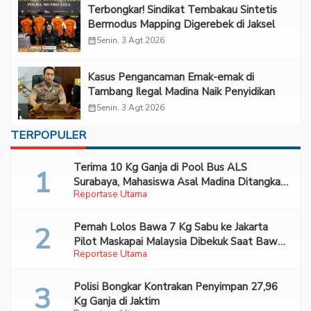
Terbongkar! Sindikat Tembakau Sintetis
Bermodus Mapping Digerebek di Jaksel
calendar_month
Senin, 3 Agt 2026
Kasus Pengancaman Emak-emak di
Tambang Ilegal Madina Naik Penyidikan
calendar_month
Senin, 3 Agt 2026
TERPOPULER
Terima 10 Kg Ganja di Pool Bus ALS
Surabaya, Mahasiswa Asal Madina Ditangkap
Reportase Utama
Bareskrim
Pernah Lolos Bawa 7 Kg Sabu ke Jakarta
Pilot Maskapai Malaysia Dibekuk Saat Bawa
Reportase Utama
70 Ribu Pil Ekstasi Di Bandara Soetta
Polisi Bongkar Kontrakan Penyimpan 27,96
Kg Ganja di Jaktim