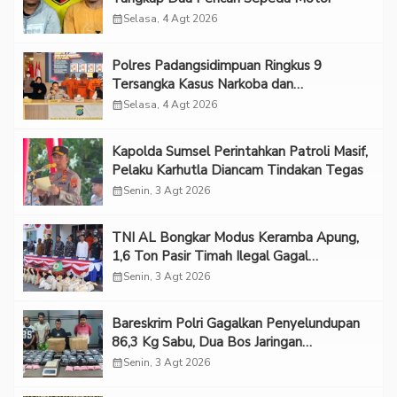
calendar_month
Selasa, 4 Agt 2026
Polres Padangsidimpuan Ringkus 9
Tersangka Kasus Narkoba dan
Penganiayaan
calendar_month
Selasa, 4 Agt 2026
Kapolda Sumsel Perintahkan Patroli Masif,
Pelaku Karhutla Diancam Tindakan Tegas
calendar_month
Senin, 3 Agt 2026
TNI AL Bongkar Modus Keramba Apung,
1,6 Ton Pasir Timah Ilegal Gagal
Diselundupkan
calendar_month
Senin, 3 Agt 2026
Bareskrim Polri Gagalkan Penyelundupan
86,3 Kg Sabu, Dua Bos Jaringan
Internasional Diburu
calendar_month
Senin, 3 Agt 2026