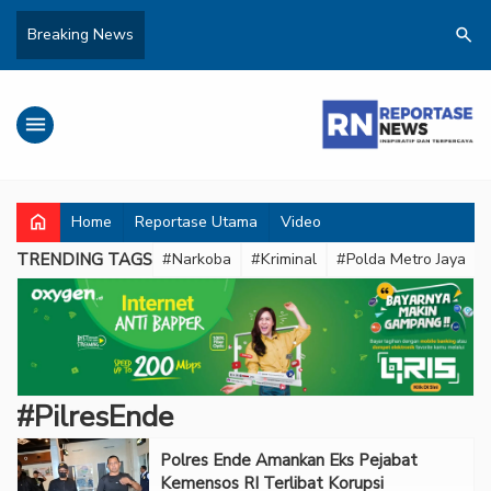
search
Breaking News
menu
home
Home
Reportase Utama
Video
TRENDING TAGS
#Narkoba
#Kriminal
#Polda Metro Jaya
#PilresEnde
Polres Ende Amankan Eks Pejabat
Kemensos RI Terlibat Korupsi