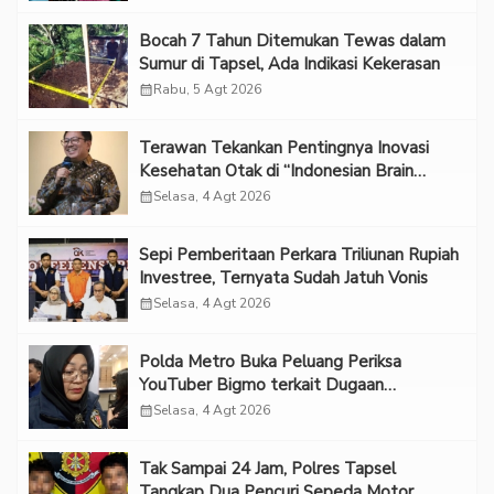
Bocah 7 Tahun Ditemukan Tewas dalam
Sumur di Tapsel, Ada Indikasi Kekerasan
calendar_month
Rabu, 5 Agt 2026
Terawan Tekankan Pentingnya Inovasi
Kesehatan Otak di “Indonesian Brain
Forum 2026 UPN Veteran Jakarta”
calendar_month
Selasa, 4 Agt 2026
Sepi Pemberitaan Perkara Triliunan Rupiah
Investree, Ternyata Sudah Jatuh Vonis
calendar_month
Selasa, 4 Agt 2026
Polda Metro Buka Peluang Periksa
YouTuber Bigmo terkait Dugaan
Eksploitasi Anak
calendar_month
Selasa, 4 Agt 2026
Tak Sampai 24 Jam, Polres Tapsel
Tangkap Dua Pencuri Sepeda Motor