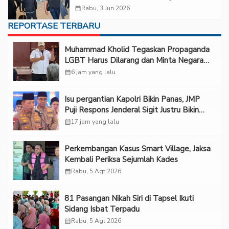
calendar_month
Rabu, 3 Jun 2026
REPORTASE TERBARU
Muhammad Kholid Tegaskan Propaganda
LGBT Harus Dilarang dan Minta Negara
Melindungi Korban
calendar_month
6 jam yang lalu
Isu pergantian Kapolri Bikin Panas, JMP
Puji Respons Jenderal Sigit Justru Bikin
“Adem”
calendar_month
17 jam yang lalu
Perkembangan Kasus Smart Village, Jaksa
Kembali Periksa Sejumlah Kades
calendar_month
Rabu, 5 Agt 2026
81 Pasangan Nikah Siri di Tapsel Ikuti
Sidang Isbat Terpadu
calendar_month
Rabu, 5 Agt 2026