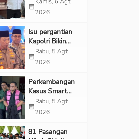
Propaganda
Kamis, 6 Agt
calendar_month
LGBT Harus
2026
Dilarang dan
Minta Negara
Isu pergantian
Melindungi
Kapolri Bikin
Korban
Panas, JMP Puji
Rabu, 5 Agt
calendar_month
Respons Jenderal
2026
Sigit Justru Bikin
“Adem”
Perkembangan
Kasus Smart
Village, Jaksa
Rabu, 5 Agt
calendar_month
Kembali Periksa
2026
Sejumlah Kades
81 Pasangan