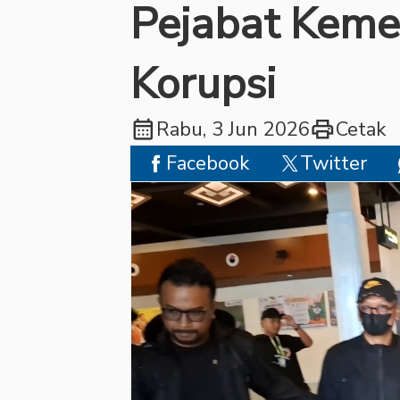
Pejabat Kemen
Korupsi
calendar_month
print
Rabu, 3 Jun 2026
Cetak
Facebook
Twitter