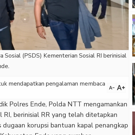
Sosial (PSDS) Kementerian Sosial RI berinisial
nde.
 untuk mendapatkan pengalaman membaca
text_increase
text_decrease
dik Polres Ende, Polda NTT mengamankan
 RI, berinisial RR yang telah ditetapkan
s dugaan korupsi bantuan kapal penangkap