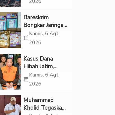
2026
Rp1 Miliar
Bareskrim
Bongkar Jaringan
Etomidate dari
Kamis, 6 Agt
calendar_month
Thailand, 4
2026
Pelaku Ditangkap
Kasus Dana
Hibah Jatim,
Siliwangi: Partai
Kamis, 6 Agt
calendar_month
Punya Tanggung
2026
Jawab Etik-Politik
Muhammad
Kholid Tegaskan