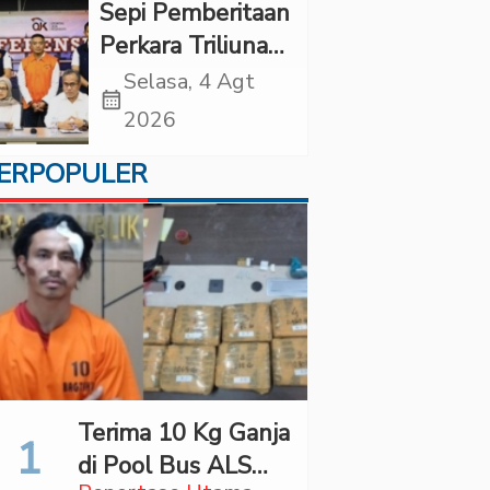
di “Indonesian
Sepi Pemberitaan
Brain Forum
Perkara Triliunan
2026 UPN
Rupiah Investree,
Selasa, 4 Agt
Veteran Jakarta”
calendar_month
Ternyata Sudah
2026
Jatuh Vonis
ERPOPULER
Terima 10 Kg Ganja
di Pool Bus ALS