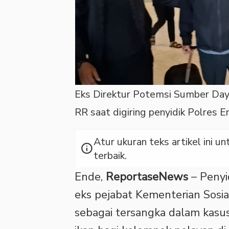
Eks Direktur Potemsi Sumber Daya 
RR saat digiring penyidik Polres E
Atur ukuran teks artikel ini
info
terbaik.
Ende,
ReportaseNews
– Penyi
eks pejabat Kementerian Sosial
sebagai tersangka dalam kasu