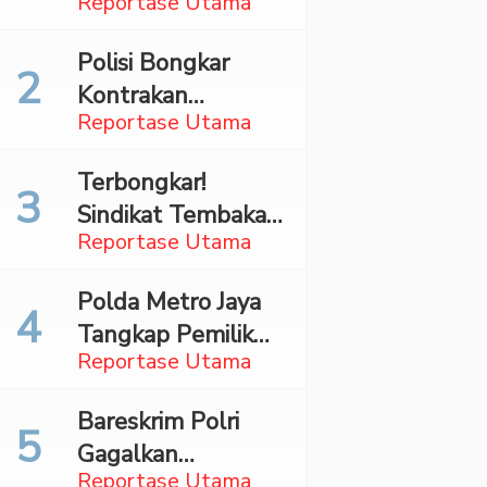
Reportase Utama
Surabaya,
Mahasiswa Asal
Polisi Bongkar
Madina Ditangkap
Kontrakan
Bareskrim
Reportase Utama
Penyimpan 27,96
Kg Ganja di Jaktim
Terbongkar!
Sindikat Tembakau
Reportase Utama
Sintetis Bermodus
Mapping Digerebek
Polda Metro Jaya
di Jaksel
Tangkap Pemilik
Reportase Utama
Akun TikTok
Diduga Sebar
Bareskrim Polri
Hoaks Ajakan
Gagalkan
Demo Turunkan
Reportase Utama
Penyelundupan