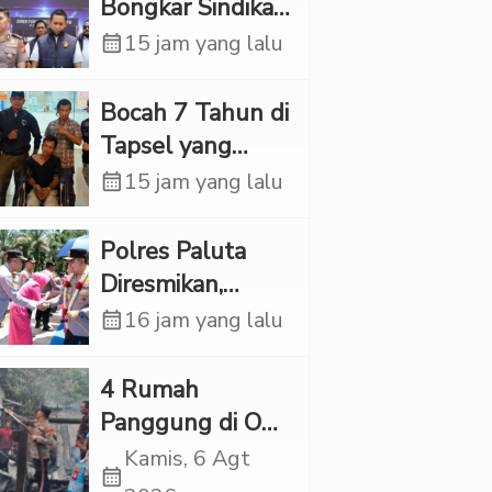
Bongkar Sindikat
Scamming
calendar_month
15 jam yang lalu
Internasional,
Korban Rugi
Bocah 7 Tahun di
Rp6,7 Miliar
Tapsel yang
Ditemukan
calendar_month
15 jam yang lalu
Tewas di Sumur
Ternyata Korban
Polres Paluta
Kekerasan
Diresmikan,
Seksual
Begini
calendar_month
16 jam yang lalu
Tanggapan
Kapolres Tapsel
‎4 Rumah
Panggung di OKI
Ludes Terbakar,
Kamis, 6 Agt
calendar_month
Kerugian Capai