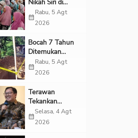
Nikah Siri di
Tapsel Ikuti
Rabu, 5 Agt
calendar_month
Sidang Isbat
2026
Terpadu
Bocah 7 Tahun
Ditemukan
Tewas dalam
Rabu, 5 Agt
calendar_month
Sumur di Tapsel,
2026
Ada Indikasi
Kekerasan
Terawan
Tekankan
Pentingnya
Selasa, 4 Agt
calendar_month
Inovasi
2026
Kesehatan Otak