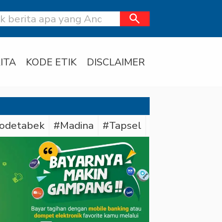
search
ITA
KODE ETIK
DISCLAIMER
odetabek
#Madina
#Tapsel
#Daerah
#Dit