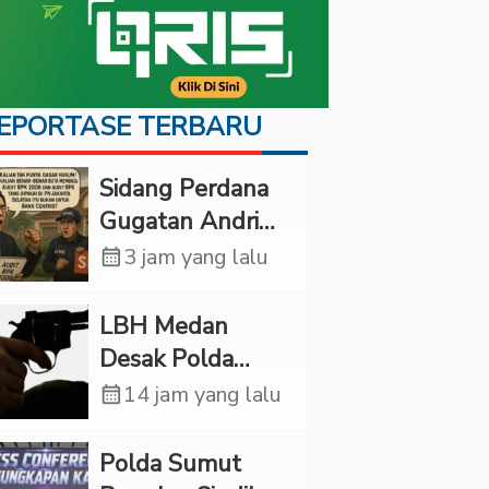
EPORTASE TERBARU
Sidang Perdana
Gugatan Andri
Tedjadharma di
calendar_month
3 jam yang lalu
PN Cibinong,
KPKNL dan
LBH Medan
PUPN Mangkir
Desak Polda
Sumut Usut
calendar_month
14 jam yang lalu
Kematian Winda
Lorenza
Polda Sumut