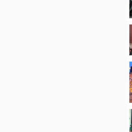
balik Lebaran 2026, yakni 13–29
Maret 2026. Kebijakan ini
dimaksudkan untuk menjaga
keselamatan serta kelancaran lalu
lintas pada masa puncak mobilitas
masyarakat. ‎Menteri Perhubungan
Dudy Purwagandhi mengatakan,
aturan tersebut tercantum dalam
Surat Keputusan Bersama […]