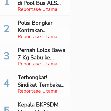
di Pool Bus ALS
Reportase Utama
Surabaya,
Mahasiswa Asal
Polisi Bongkar
Madina Ditangkap
Kontrakan
Bareskrim
Reportase Utama
Penyimpan 27,96
Kg Ganja di Jaktim
Pernah Lolos Bawa
7 Kg Sabu ke
Reportase Utama
Jakarta Pilot
Maskapai Malaysia
Terbongkar!
Dibekuk Saat Bawa
Sindikat Tembakau
70 Ribu Pil Ekstasi
Reportase Utama
Sintetis Bermodus
Di Bandara Soetta
Mapping Digerebek
Kepala BKPSDM
di Jaksel