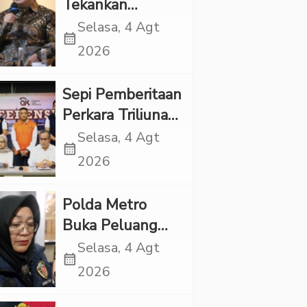
Tekankan
Pentingnya
Selasa, 4 Agt
calendar_month
Inovasi
2026
Kesehatan Otak
di “Indonesian
Sepi Pemberitaan
Brain Forum
Perkara Triliunan
2026 UPN
Rupiah Investree,
Selasa, 4 Agt
Veteran Jakarta”
calendar_month
Ternyata Sudah
2026
Jatuh Vonis
Polda Metro
Buka Peluang
Periksa YouTuber
Selasa, 4 Agt
calendar_month
Bigmo terkait
2026
Dugaan