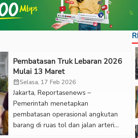
R
Pembatasan Truk Lebaran 2026
Mulai 13 Maret
calendar_month
Selasa, 17 Feb 2026
Jakarta, Reportasenews –
Pemerintah menetapkan
pembatasan operasional angkutan
barang di ruas tol dan jalan arteri
selama periode arus mudik dan arus