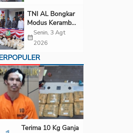
Diancam
Tindakan Tegas
TNI AL Bongkar
Modus Keramba
Apung, 1,6 Ton
Senin, 3 Agt
calendar_month
Pasir Timah
2026
Ilegal Gagal
ERPOPULER
Diselundupkan
Terima 10 Kg Ganja