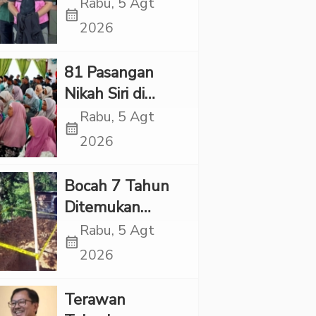
Village, Jaksa
Rabu, 5 Agt
calendar_month
Kembali Periksa
2026
Sejumlah Kades
81 Pasangan
Nikah Siri di
Tapsel Ikuti
Rabu, 5 Agt
calendar_month
Sidang Isbat
2026
Terpadu
Bocah 7 Tahun
Ditemukan
Tewas dalam
Rabu, 5 Agt
calendar_month
Sumur di Tapsel,
2026
Ada Indikasi
Kekerasan
Terawan