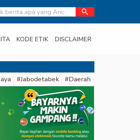
search
ITA
KODE ETIK
DISCLAIMER
Jaya
#Jabodetabek
#Daerah
#Bareskrim Pol