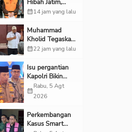
Hibah Jatim,
Siliwangi: Partai
calendar_month
14 jam yang lalu
Punya Tanggung
Jawab Etik-Politik
Muhammad
Kholid Tegaskan
Propaganda
calendar_month
22 jam yang lalu
LGBT Harus
Dilarang dan
Isu pergantian
Minta Negara
Kapolri Bikin
Melindungi
Panas, JMP Puji
Rabu, 5 Agt
calendar_month
Korban
Respons Jenderal
2026
Sigit Justru Bikin
“Adem”
Perkembangan
Kasus Smart