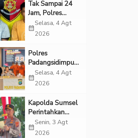
Eksploitasi Anak
Tak Sampai 24
Jam, Polres
Tapsel Tangkap
Selasa, 4 Agt
calendar_month
Dua Pencuri
2026
Sepeda Motor
Polres
Padangsidimpuan
Ringkus 9
Selasa, 4 Agt
calendar_month
Tersangka Kasus
2026
Narkoba dan
Penganiayaan
Kapolda Sumsel
Perintahkan
Patroli Masif,
Senin, 3 Agt
calendar_month
Pelaku Karhutla
2026