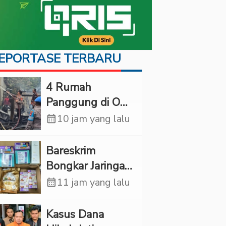
EPORTASE TERBARU
‎4 Rumah
Panggung di OKI
Ludes Terbakar,
calendar_month
10 jam yang lalu
Kerugian Capai
Rp1 Miliar
Bareskrim
Bongkar Jaringan
Etomidate dari
calendar_month
11 jam yang lalu
Thailand, 4
Pelaku Ditangkap
Kasus Dana