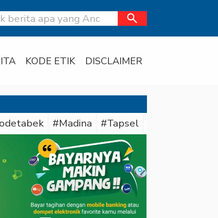
search
ITA
KODE ETIK
DISCLAIMER
odetabek
#Madina
#Tapsel
#Daerah
#Dit