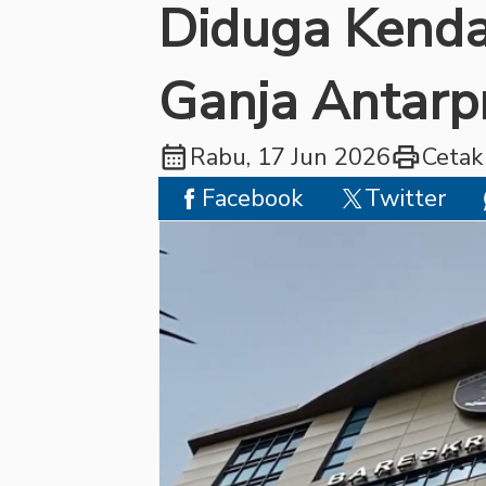
Diduga Kenda
Ganja Antarpr
calendar_month
print
Rabu, 17 Jun 2026
Cetak
Facebook
Twitter