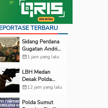
EPORTASE TERBARU
Sidang Perdana
Gugatan Andri
Tedjadharma di
calendar_month
1 jam yang lalu
PN Cibinong,
KPKNL dan
LBH Medan
PUPN Mangkir
Desak Polda
Sumut Usut
calendar_month
12 jam yang lalu
Kematian Winda
Lorenza
Polda Sumut