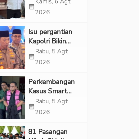
Propaganda
Kamis, 6 Agt
calendar_month
LGBT Harus
2026
Dilarang dan
Minta Negara
Isu pergantian
Melindungi
Kapolri Bikin
Korban
Panas, JMP Puji
Rabu, 5 Agt
calendar_month
Respons Jenderal
2026
Sigit Justru Bikin
“Adem”
Perkembangan
Kasus Smart
Village, Jaksa
Rabu, 5 Agt
calendar_month
Kembali Periksa
2026
Sejumlah Kades
81 Pasangan