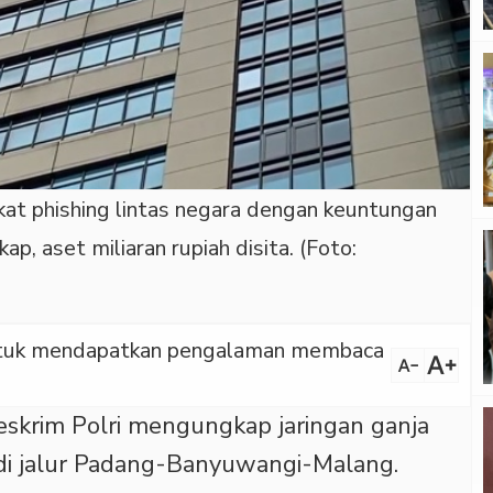
kat phishing lintas negara dengan keuntungan
p, aset miliaran rupiah disita. (Foto:
 untuk mendapatkan pengalaman membaca
text_increase
text_decrease
skrim Polri mengungkap jaringan ganja
 di jalur Padang-Banyuwangi-Malang.