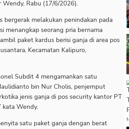
ar Wendy, Rabu (17/6/2026).
ugas bergerak melakukan penindakan pada
isi menangkap seorang pria bernama
mbil paket kardus berisi ganja di area pos
santara, Kecamatan Kalipuro,
rsonel Subdit 4 mengamankan satu
aulidianto bin Nur Cholis, penjemput
kotika jenis ganja di pos security kantor PT
” kata Wendy.
 menyita satu paket ganja dengan berat