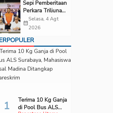
di “Indonesian
Sepi Pemberitaan
Brain Forum
Perkara Triliunan
2026 UPN
Rupiah Investree,
Selasa, 4 Agt
Veteran Jakarta”
calendar_month
Ternyata Sudah
2026
Jatuh Vonis
ERPOPULER
Terima 10 Kg Ganja
di Pool Bus ALS