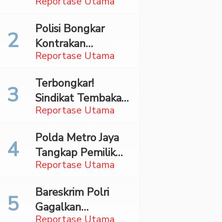
Reportase Utama
Surabaya,
Mahasiswa Asal
Polisi Bongkar
Madina Ditangkap
Kontrakan
Bareskrim
Reportase Utama
Penyimpan 27,96
Kg Ganja di Jaktim
Terbongkar!
Sindikat Tembakau
Reportase Utama
Sintetis Bermodus
Mapping Digerebek
Polda Metro Jaya
di Jaksel
Tangkap Pemilik
Reportase Utama
Akun TikTok
Diduga Sebar
Bareskrim Polri
Hoaks Ajakan
Gagalkan
Demo Turunkan
Reportase Utama
Penyelundupan