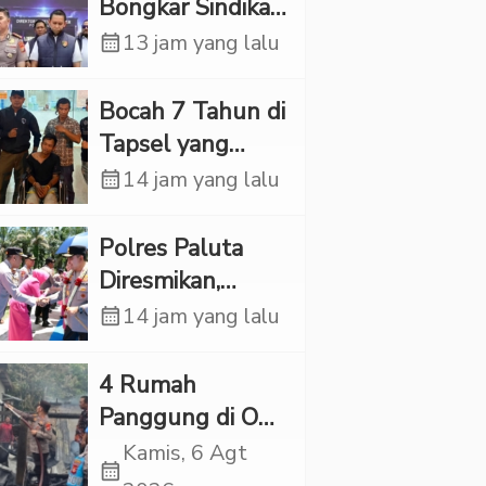
Bongkar Sindikat
Scamming
calendar_month
13 jam yang lalu
Internasional,
Korban Rugi
Bocah 7 Tahun di
Rp6,7 Miliar
Tapsel yang
Ditemukan
calendar_month
14 jam yang lalu
Tewas di Sumur
Ternyata Korban
Polres Paluta
Kekerasan
Diresmikan,
Seksual
Begini
calendar_month
14 jam yang lalu
Tanggapan
Kapolres Tapsel
‎4 Rumah
Panggung di OKI
Ludes Terbakar,
Kamis, 6 Agt
calendar_month
Kerugian Capai