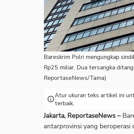
Bareskrim Polri mengungkap sindi
Rp25 miliar. Dua tersangka ditangka
ReportaseNews/Tama)
Atur ukuran teks artikel ini
info
terbaik.
Jakarta, ReportaseNews –
Bare
antarprovinsi yang beroperasi