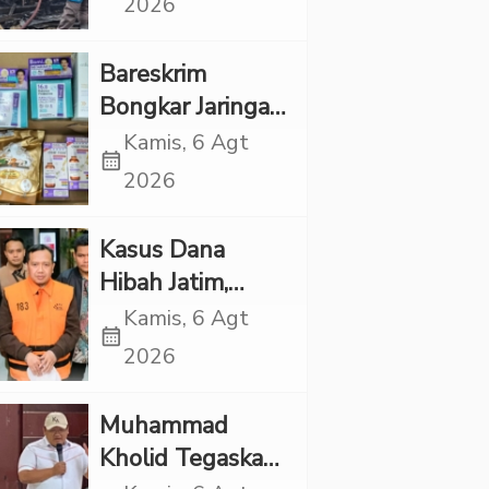
2026
Rp1 Miliar
Bareskrim
Bongkar Jaringan
Etomidate dari
Kamis, 6 Agt
calendar_month
Thailand, 4
2026
Pelaku Ditangkap
Kasus Dana
Hibah Jatim,
Siliwangi: Partai
Kamis, 6 Agt
calendar_month
Punya Tanggung
2026
Jawab Etik-Politik
Muhammad
Kholid Tegaskan