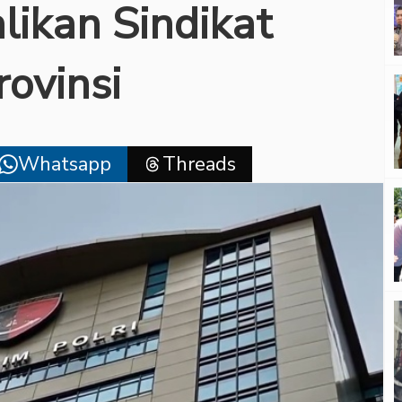
likan Sindikat
ovinsi
Whatsapp
Threads