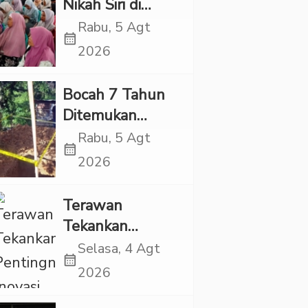
Nikah Siri di
Tapsel Ikuti
Rabu, 5 Agt
calendar_month
Sidang Isbat
2026
Terpadu
Bocah 7 Tahun
Ditemukan
Tewas dalam
Rabu, 5 Agt
calendar_month
Sumur di Tapsel,
2026
Ada Indikasi
Kekerasan
Terawan
Tekankan
Pentingnya
Selasa, 4 Agt
calendar_month
Inovasi
2026
Kesehatan Otak