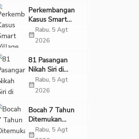
“Adem”
Perkembangan
Kasus Smart
Village, Jaksa
Rabu, 5 Agt
calendar_month
Kembali Periksa
2026
Sejumlah Kades
81 Pasangan
Nikah Siri di
Tapsel Ikuti
Rabu, 5 Agt
calendar_month
Sidang Isbat
2026
Terpadu
Bocah 7 Tahun
Ditemukan
Tewas dalam
Rabu, 5 Agt
calendar_month
Sumur di Tapsel,