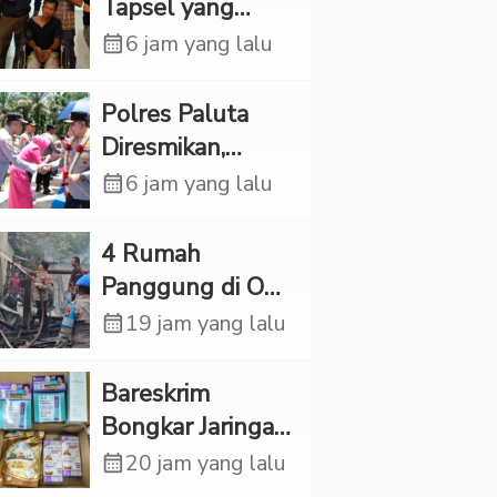
Rp6,7 Miliar
Tapsel yang
Ditemukan
calendar_month
6 jam yang lalu
Tewas di Sumur
Ternyata Korban
Polres Paluta
Kekerasan
Diresmikan,
Seksual
Begini
calendar_month
6 jam yang lalu
Tanggapan
Kapolres Tapsel
‎4 Rumah
Panggung di OKI
Ludes Terbakar,
calendar_month
19 jam yang lalu
Kerugian Capai
Rp1 Miliar
Bareskrim
Bongkar Jaringan
Etomidate dari
calendar_month
20 jam yang lalu
Thailand, 4