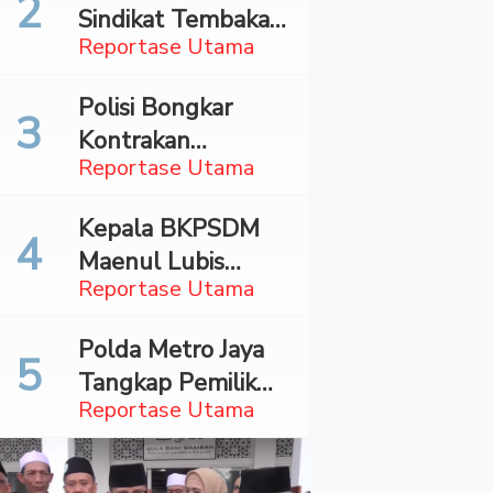
Sindikat Tembakau
Bareskrim
Reportase Utama
Sintetis Bermodus
Mapping Digerebek
Polisi Bongkar
di Jaksel
Kontrakan
Reportase Utama
Penyimpan 27,96
Kg Ganja di Jaktim
Kepala BKPSDM
Maenul Lubis
Reportase Utama
Ditahan Jaksa,
Bupati Madina
Polda Metro Jaya
Angkat Bicara
Tangkap Pemilik
Reportase Utama
Akun TikTok
Diduga Sebar
Hoaks Ajakan