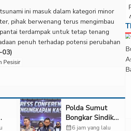
sunami ini masuk dalam kategori minor
eter, pihak berwenang terus mengimbau
T
 pantai terdampak untuk tetap tenang
daan penuh terhadap potensi perubahan
-03)
 Pesisir
Polda Sumut
Bongkar Sindikat
Scamming
lu
calendar_month
6 jam yang lalu