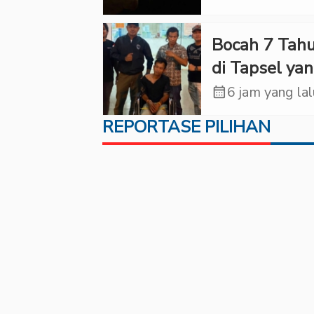
Kematian W
Lorenza
Bocah 7 Tah
di Tapsel ya
Ditemukan
calendar_month
6 jam yang la
Tewas di Su
REPORTASE PILIHAN
Ternyata Kor
Kekerasan
Seksual