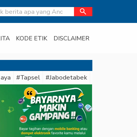
search
ITA
KODE ETIK
DISCLAIMER
Jaya
#Tapsel
#Jabodetabek
#Daerah
#Po