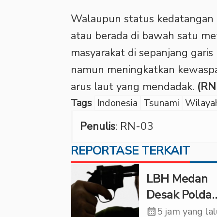
Walaupun status kedatangan t
atau berada di bawah satu m
masyarakat di sepanjang garis
namun meningkatkan kewaspa
arus laut yang mendadak.
(RN
Tags
Indonesia
Tsunami
Wilayah
Penulis
: RN-03
REPORTASE TERKAIT
LBH Medan
Desak Polda
Sumut Usut
calendar_month
5 jam yang la