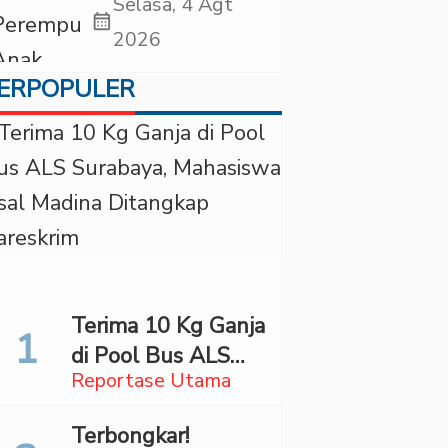
Periksa YouTuber
Selasa, 4 Agt
calendar_month
Bigmo terkait
2026
Dugaan
ERPOPULER
Eksploitasi Anak
Terima 10 Kg Ganja
di Pool Bus ALS
Reportase Utama
Surabaya,
Mahasiswa Asal
Terbongkar!
Madina Ditangkap