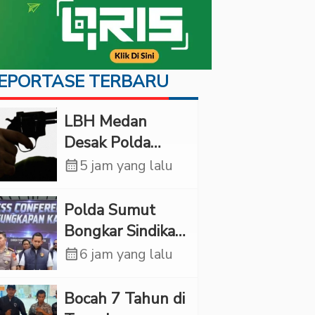
EPORTASE TERBARU
LBH Medan
Desak Polda
Sumut Usut
calendar_month
5 jam yang lalu
Kematian Winda
Lorenza
Polda Sumut
Bongkar Sindikat
Scamming
calendar_month
6 jam yang lalu
Internasional,
Korban Rugi
Bocah 7 Tahun di