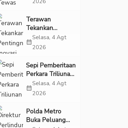
2026
Ada Indikasi
Kekerasan
Terawan
Tekankan
Pentingnya
Selasa, 4 Agt
calendar_month
Inovasi
2026
Kesehatan Otak
di “Indonesian
Sepi Pemberitaan
Brain Forum
Perkara Triliunan
2026 UPN
Rupiah Investree,
Selasa, 4 Agt
Veteran Jakarta”
calendar_month
Ternyata Sudah
2026
Jatuh Vonis
Polda Metro
Buka Peluang