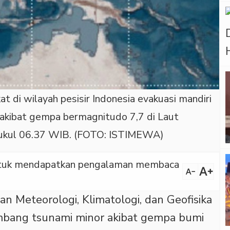
 di wilayah pesisir Indonesia evakuasi mandiri
 akibat gempa bermagnitudo 7,7 di Laut
 pukul 06.37 WIB. (FOTO: ISTIMEWA)
 untuk mendapatkan pengalaman membaca
text_increase
text_decrease
an Meteorologi, Klimatologi, dan Geofisika
ang tsunami minor akibat gempa bumi