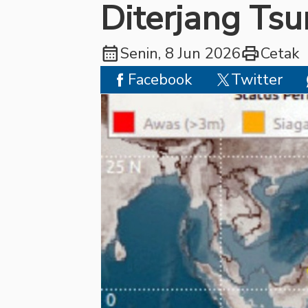
Diterjang Tsu
calendar_month
print
Senin, 8 Jun 2026
Cetak
Facebook
Twitter