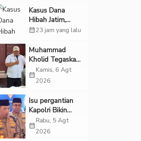
Pelaku Ditangkap
Kasus Dana
Hibah Jatim,
Siliwangi: Partai
calendar_month
23 jam yang lalu
Punya Tanggung
Jawab Etik-Politik
Muhammad
Kholid Tegaskan
Propaganda
Kamis, 6 Agt
calendar_month
LGBT Harus
2026
Dilarang dan
Minta Negara
Isu pergantian
Melindungi
Kapolri Bikin
Korban
Panas, JMP Puji
Rabu, 5 Agt
calendar_month
Respons Jenderal
2026
Sigit Justru Bikin