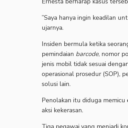
‎Ernesta berharap kasus terse
‎”Saya hanya ingin keadilan u
ujarnya.
‎Insiden bermula ketika seora
pemindaian
barcode
, nomor po
jenis mobil tidak sesuai denga
operasional prosedur (SOP), 
solusi lain.
‎Penolakan itu diduga memicu
aksi kekerasan.
‎Tiga pegawai yang menjadi k