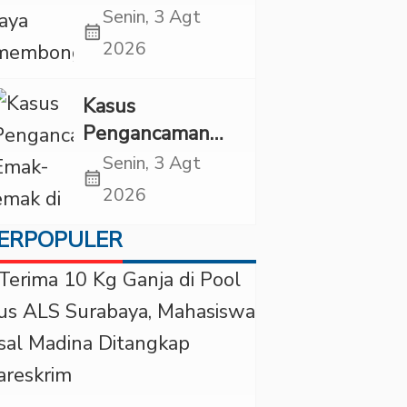
Tembakau
Senin, 3 Agt
calendar_month
Sintetis
2026
Bermodus
Mapping
Kasus
Digerebek di
Pengancaman
Jaksel
Emak-emak di
Senin, 3 Agt
calendar_month
Tambang Ilegal
2026
Madina Naik
ERPOPULER
Penyidikan