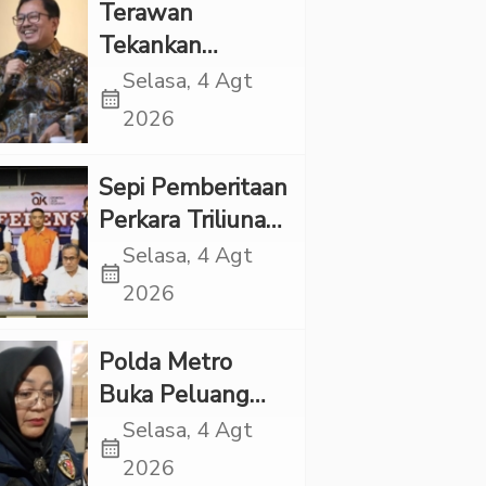
Kekerasan
Terawan
Tekankan
Pentingnya
Selasa, 4 Agt
calendar_month
Inovasi
2026
Kesehatan Otak
di “Indonesian
Sepi Pemberitaan
Brain Forum
Perkara Triliunan
2026 UPN
Rupiah Investree,
Selasa, 4 Agt
Veteran Jakarta”
calendar_month
Ternyata Sudah
2026
Jatuh Vonis
Polda Metro
Buka Peluang
Periksa YouTuber
Selasa, 4 Agt
calendar_month
Bigmo terkait
2026