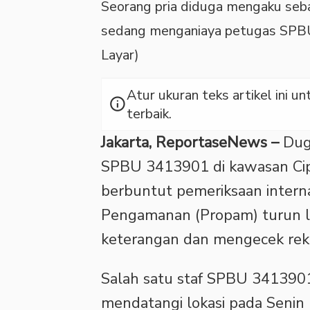
Seorang pria diduga mengaku seb
sedang menganiaya petugas SPBU d
Layar)
Atur ukuran teks artikel ini
info
terbaik.
Jakarta, ReportaseNews –
Duga
SPBU 3413901 di kawasan Cipi
berbuntut pemeriksaan internal
Pengamanan (Propam) turun l
keterangan dan mengecek re
‎Salah satu staf SPBU 341390
mendatangi lokasi pada Senin 