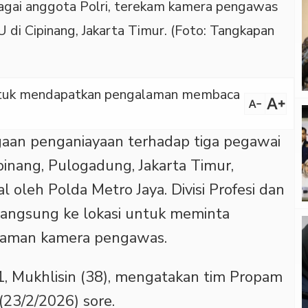
agai anggota Polri, terekam kamera pengawas
i Cipinang, Jakarta Timur. (Foto: Tangkapan
 untuk mendapatkan pengalaman membaca
text_increase
text_decrease
an penganiayaan terhadap tiga pegawai
nang, Pulogadung, Jakarta Timur,
 oleh Polda Metro Jaya. Divisi Profesi dan
angsung ke lokasi untuk meminta
kaman kamera pengawas.
1, Mukhlisin (38), mengatakan tim Propam
(23/2/2026) sore.