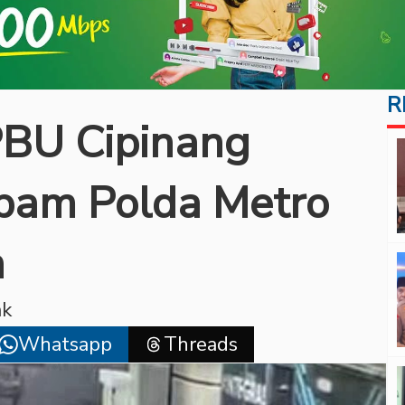
R
PBU Cipinang
opam Polda Metro
n
ak
Whatsapp
Threads