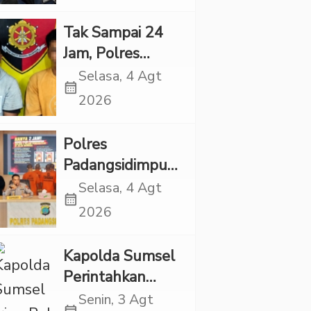
Dugaan
Eksploitasi Anak
Tak Sampai 24
Jam, Polres
Tapsel Tangkap
Selasa, 4 Agt
calendar_month
Dua Pencuri
2026
Sepeda Motor
Polres
Padangsidimpuan
Ringkus 9
Selasa, 4 Agt
calendar_month
Tersangka Kasus
2026
Narkoba dan
Penganiayaan
Kapolda Sumsel
Perintahkan
Patroli Masif,
Senin, 3 Agt