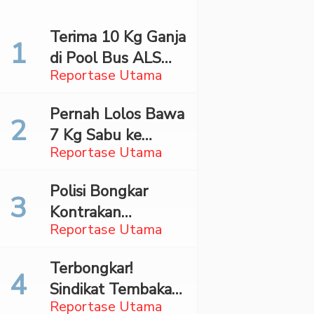
Terima 10 Kg Ganja
di Pool Bus ALS
Reportase Utama
Surabaya,
Mahasiswa Asal
Pernah Lolos Bawa
Madina Ditangkap
7 Kg Sabu ke
Bareskrim
Reportase Utama
Jakarta Pilot
Maskapai Malaysia
Polisi Bongkar
Dibekuk Saat Bawa
Kontrakan
70 Ribu Pil Ekstasi
Reportase Utama
Penyimpan 27,96
Di Bandara Soetta
Kg Ganja di Jaktim
Terbongkar!
Sindikat Tembakau
Reportase Utama
Sintetis Bermodus