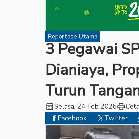
Reportase Utama
3 Pegawai S
Dianiaya, Pr
Turun Tanga
calendar_month
print
Selasa, 24 Feb 2026
Cet
Facebook
Twitter