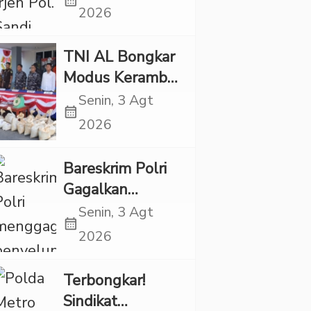
calendar_month
Pelaku Karhutla
2026
Diancam
Tindakan Tegas
TNI AL Bongkar
Modus Keramba
Apung, 1,6 Ton
Senin, 3 Agt
calendar_month
Pasir Timah
2026
Ilegal Gagal
Diselundupkan
Bareskrim Polri
Gagalkan
Penyelundupan
Senin, 3 Agt
calendar_month
86,3 Kg Sabu,
2026
Dua Bos Jaringan
Internasional
Terbongkar!
Diburu
Sindikat