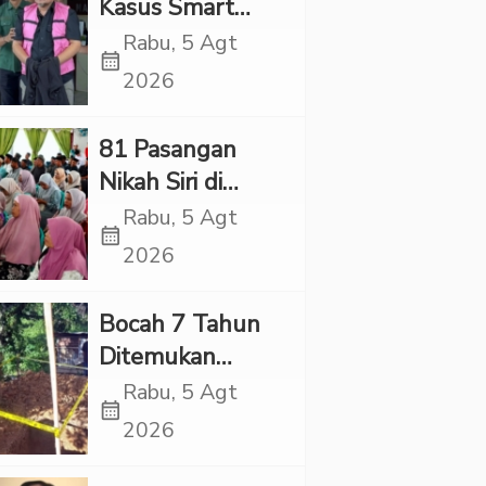
“Adem”
Kasus Smart
Village, Jaksa
Rabu, 5 Agt
calendar_month
Kembali Periksa
2026
Sejumlah Kades
81 Pasangan
Nikah Siri di
Tapsel Ikuti
Rabu, 5 Agt
calendar_month
Sidang Isbat
2026
Terpadu
Bocah 7 Tahun
Ditemukan
Tewas dalam
Rabu, 5 Agt
calendar_month
Sumur di Tapsel,
2026
Ada Indikasi