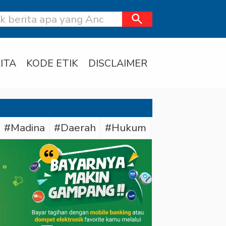
search
ITA
KODE ETIK
DISCLAIMER
#Madina
#Daerah
#Hukum
#Ditresnarkob