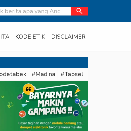
search
ITA
KODE ETIK
DISCLAIMER
odetabek
#Madina
#Tapsel
#Daerah
#Dit