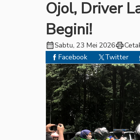
Ojol, Driver 
Begini!
calendar_month
print
Sabtu, 23 Mei 2026
Ceta
Facebook
Twitter