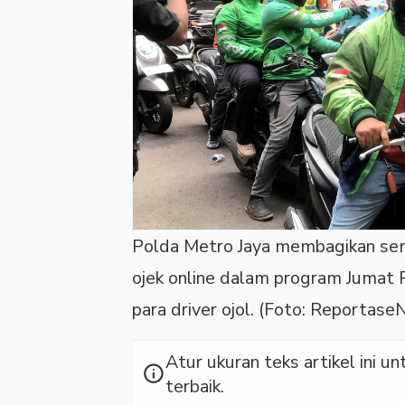
Polda Metro Jaya membagikan se
ojek online dalam program Jumat P
para driver ojol. (Foto: Reportas
Atur ukuran teks artikel ini
info
terbaik.