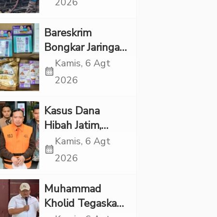
2026
Rp1 Miliar
Bareskrim
Bongkar Jaringan
Etomidate dari
Kamis, 6 Agt
calendar_month
Thailand, 4
2026
Pelaku Ditangkap
Kasus Dana
Hibah Jatim,
Siliwangi: Partai
Kamis, 6 Agt
calendar_month
Punya Tanggung
2026
Jawab Etik-Politik
Muhammad
Kholid Tegaskan