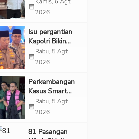
Propaganda
Kamis, 6 Agt
calendar_month
LGBT Harus
2026
Dilarang dan
Minta Negara
Isu pergantian
Melindungi
Kapolri Bikin
Korban
Panas, JMP Puji
Rabu, 5 Agt
calendar_month
Respons Jenderal
2026
Sigit Justru Bikin
“Adem”
Perkembangan
Kasus Smart
Village, Jaksa
Rabu, 5 Agt
calendar_month
Kembali Periksa
2026
Sejumlah Kades
81 Pasangan