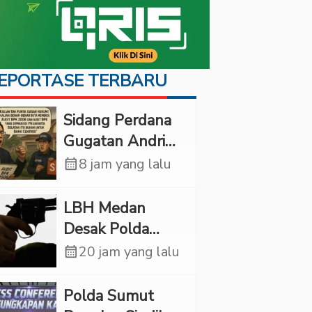
EPORTASE TERBARU
Sidang Perdana
Gugatan Andri
Tedjadharma di
calendar_month
8 jam yang lalu
PN Cibinong,
KPKNL dan
LBH Medan
PUPN Mangkir
Desak Polda
Sumut Usut
calendar_month
20 jam yang lalu
Kematian Winda
Lorenza
Polda Sumut