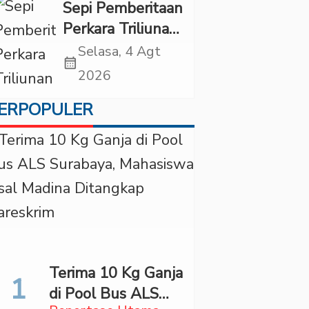
di “Indonesian
Sepi Pemberitaan
Brain Forum
Perkara Triliunan
2026 UPN
Rupiah Investree,
Selasa, 4 Agt
Veteran Jakarta”
calendar_month
Ternyata Sudah
2026
Jatuh Vonis
ERPOPULER
Terima 10 Kg Ganja
di Pool Bus ALS