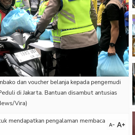
mbako dan voucher belanja kepada pengemudi
eduli di Jakarta. Bantuan disambut antusias
eNews/Vira)
 untuk mendapatkan pengalaman membaca
text_increase
text_decrease