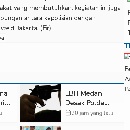
akat yang membutuhkan, kegiatan ini juga
bungan antara kepolisian dengan
ine
di Jakarta.
(Fir)
ya
T
ana
LBH Medan
ri
Desak Polda
 di
Sumut Usut
lu
calendar_month
20 jam yang lalu
Kematian Winda