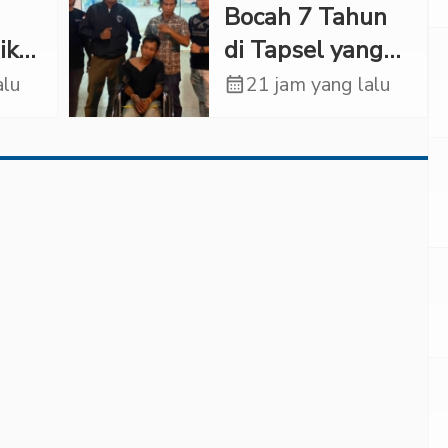
Lorenza
Bocah 7 Tahun
ir
ikat
di Tapsel yang
Ditemukan
alu
calendar_month
21 jam yang lalu
,
Tewas di Sumur
Ternyata Korban
Kekerasan
Seksual