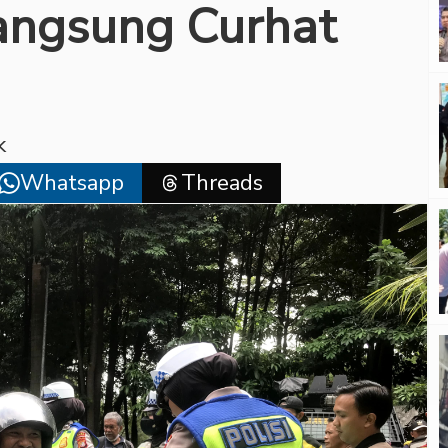
Langsung Curhat
k
Whatsapp
Threads