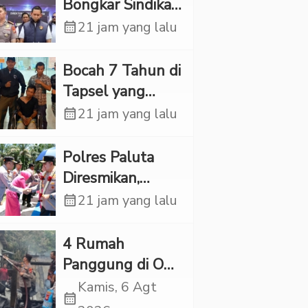
Bongkar Sindikat
Scamming
calendar_month
21 jam yang lalu
Internasional,
Korban Rugi
Bocah 7 Tahun di
Rp6,7 Miliar
Tapsel yang
Ditemukan
calendar_month
21 jam yang lalu
Tewas di Sumur
Ternyata Korban
Polres Paluta
Kekerasan
Diresmikan,
Seksual
Begini
calendar_month
21 jam yang lalu
Tanggapan
Kapolres Tapsel
‎4 Rumah
Panggung di OKI
Ludes Terbakar,
Kamis, 6 Agt
calendar_month
Kerugian Capai