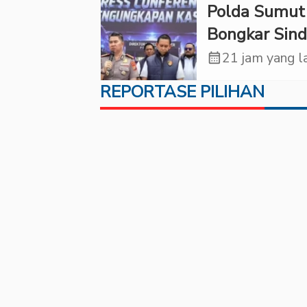
KPKNL dan
Polda Sumut
PUPN Mangk
Bongkar Sind
Scamming
calendar_month
21 jam yang l
Internasional
REPORTASE PILIHAN
Korban Rugi
Rp6,7 Miliar