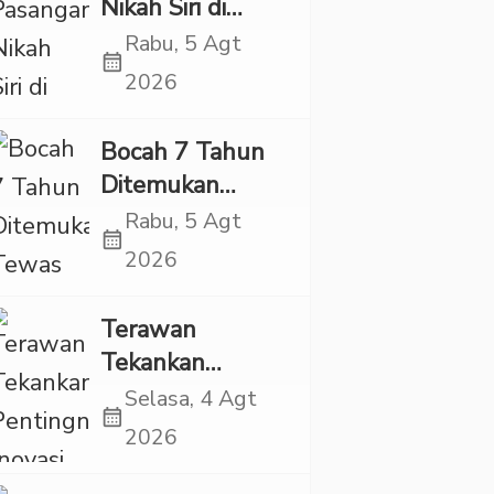
Nikah Siri di
Tapsel Ikuti
Rabu, 5 Agt
calendar_month
Sidang Isbat
2026
Terpadu
Bocah 7 Tahun
Ditemukan
Tewas dalam
Rabu, 5 Agt
calendar_month
Sumur di Tapsel,
2026
Ada Indikasi
Kekerasan
Terawan
Tekankan
Pentingnya
Selasa, 4 Agt
calendar_month
Inovasi
2026
Kesehatan Otak