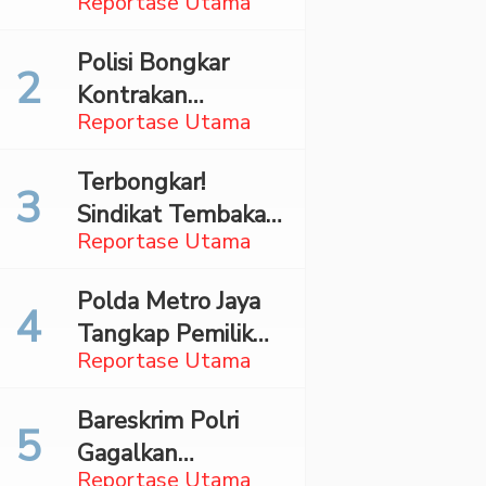
Reportase Utama
Surabaya,
Mahasiswa Asal
Polisi Bongkar
Madina Ditangkap
Kontrakan
Bareskrim
Reportase Utama
Penyimpan 27,96
Kg Ganja di Jaktim
Terbongkar!
Sindikat Tembakau
Reportase Utama
Sintetis Bermodus
Mapping Digerebek
Polda Metro Jaya
di Jaksel
Tangkap Pemilik
Reportase Utama
Akun TikTok
Diduga Sebar
Bareskrim Polri
Hoaks Ajakan
Gagalkan
Demo Turunkan
Reportase Utama
Penyelundupan