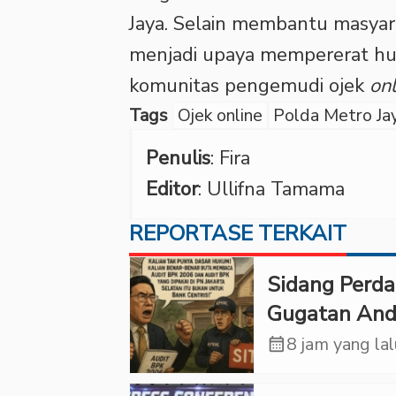
Jaya. Selain membantu masyar
menjadi upaya mempererat hu
komunitas pengemudi ojek
onl
Tags
Ojek online
Polda Metro Ja
Penulis
: Fira
Editor
: Ullifna Tamama
REPORTASE TERKAIT
Sidang Perd
Gugatan And
Tedjadharma
calendar_month
8 jam yang la
PN Cibinong,