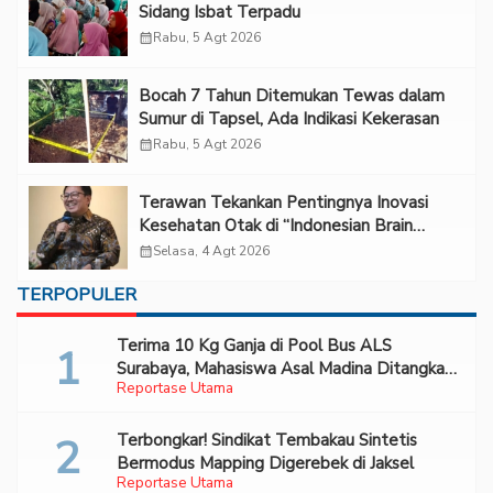
Sidang Isbat Terpadu
calendar_month
Rabu, 5 Agt 2026
Bocah 7 Tahun Ditemukan Tewas dalam
Sumur di Tapsel, Ada Indikasi Kekerasan
calendar_month
Rabu, 5 Agt 2026
Terawan Tekankan Pentingnya Inovasi
Kesehatan Otak di “Indonesian Brain
Forum 2026 UPN Veteran Jakarta”
calendar_month
Selasa, 4 Agt 2026
TERPOPULER
Terima 10 Kg Ganja di Pool Bus ALS
Surabaya, Mahasiswa Asal Madina Ditangkap
Reportase Utama
Bareskrim
Terbongkar! Sindikat Tembakau Sintetis
Bermodus Mapping Digerebek di Jaksel
Reportase Utama