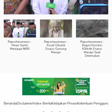
Reportasenews -
Reportasenews -
Reportasenews -
Peran Santri
Kisah Dibalik
Begini Kondisi
Menjaga NKRI
Erupsi Gunung
K0rb4n Erupsi
Marapi
Marapi Saat
Ditemukan
Beranda
Disclaimer
Index-Berita
Kebijakan Privasi
Ketentuan Pengguna
K