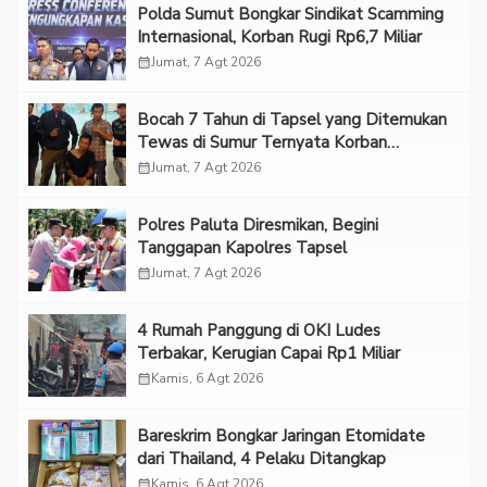
Polda Sumut Bongkar Sindikat Scamming
Internasional, Korban Rugi Rp6,7 Miliar
calendar_month
Jumat, 7 Agt 2026
Bocah 7 Tahun di Tapsel yang Ditemukan
Tewas di Sumur Ternyata Korban
Kekerasan Seksual
calendar_month
Jumat, 7 Agt 2026
Polres Paluta Diresmikan, Begini
Tanggapan Kapolres Tapsel
calendar_month
Jumat, 7 Agt 2026
‎4 Rumah Panggung di OKI Ludes
Terbakar, Kerugian Capai Rp1 Miliar
calendar_month
Kamis, 6 Agt 2026
Bareskrim Bongkar Jaringan Etomidate
dari Thailand, 4 Pelaku Ditangkap
calendar_month
Kamis, 6 Agt 2026