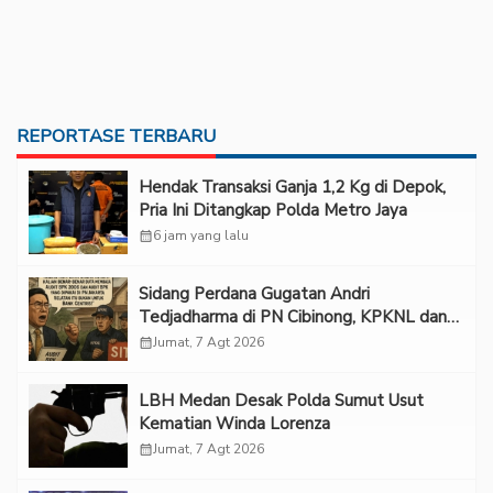
REPORTASE TERBARU
Hendak Transaksi Ganja 1,2 Kg di Depok,
Pria Ini Ditangkap Polda Metro Jaya
calendar_month
6 jam yang lalu
Sidang Perdana Gugatan Andri
Tedjadharma di PN Cibinong, KPKNL dan
PUPN Mangkir
calendar_month
Jumat, 7 Agt 2026
LBH Medan Desak Polda Sumut Usut
Kematian Winda Lorenza
calendar_month
Jumat, 7 Agt 2026