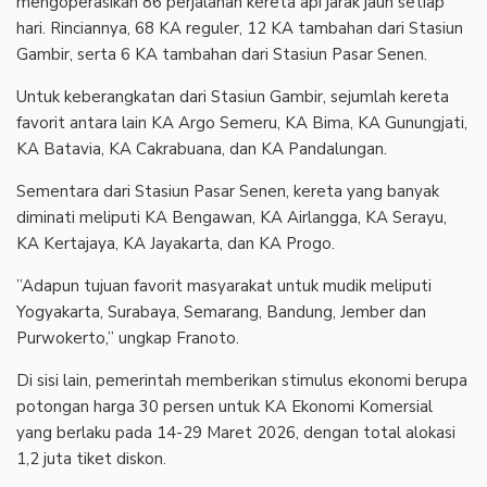
mengoperasikan 86 perjalanan kereta api jarak jauh setiap
hari. Rinciannya, 68 KA reguler, 12 KA tambahan dari Stasiun
Gambir, serta 6 KA tambahan dari Stasiun Pasar Senen.
‎Untuk keberangkatan dari Stasiun Gambir, sejumlah kereta
favorit antara lain KA Argo Semeru, KA Bima, KA Gunungjati,
KA Batavia, KA Cakrabuana, dan KA Pandalungan.
‎Sementara dari Stasiun Pasar Senen, kereta yang banyak
diminati meliputi KA Bengawan, KA Airlangga, KA Serayu,
KA Kertajaya, KA Jayakarta, dan KA Progo.
‎”Adapun tujuan favorit masyarakat untuk mudik meliputi
Yogyakarta, Surabaya, Semarang, Bandung, Jember dan
Purwokerto,” ungkap Franoto.
‎Di sisi lain, pemerintah memberikan stimulus ekonomi berupa
potongan harga 30 persen untuk KA Ekonomi Komersial
yang berlaku pada 14-29 Maret 2026, dengan total alokasi
1,2 juta tiket diskon.