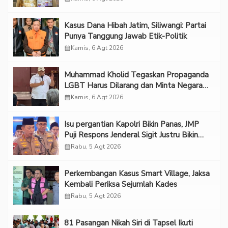
Kasus Dana Hibah Jatim, Siliwangi: Partai
Punya Tanggung Jawab Etik-Politik
calendar_month
Kamis, 6 Agt 2026
Muhammad Kholid Tegaskan Propaganda
LGBT Harus Dilarang dan Minta Negara
Melindungi Korban
calendar_month
Kamis, 6 Agt 2026
Isu pergantian Kapolri Bikin Panas, JMP
Puji Respons Jenderal Sigit Justru Bikin
“Adem”
calendar_month
Rabu, 5 Agt 2026
Perkembangan Kasus Smart Village, Jaksa
Kembali Periksa Sejumlah Kades
calendar_month
Rabu, 5 Agt 2026
81 Pasangan Nikah Siri di Tapsel Ikuti