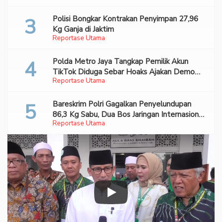
Polisi Bongkar Kontrakan Penyimpan 27,96
Kg Ganja di Jaktim
Reportase Utama
Polda Metro Jaya Tangkap Pemilik Akun
TikTok Diduga Sebar Hoaks Ajakan Demo
Reportase Utama
Turunkan Prabowo-Gibran
Bareskrim Polri Gagalkan Penyelundupan
86,3 Kg Sabu, Dua Bos Jaringan Internasional
Reportase Utama
Diburu