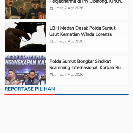
Tedjadharma di PN Cibinong, KPKNL
dan PUPN Mangkir
calendar_month
Jumat, 7 Agt 2026
LBH Medan Desak Polda Sumut
Usut Kematian Winda Lorenza
calendar_month
Jumat, 7 Agt 2026
Polda Sumut Bongkar Sindikat
Scamming Internasional, Korban Rugi
Rp6,7 Miliar
calendar_month
Jumat, 7 Agt 2026
REPORTASE PILIHAN