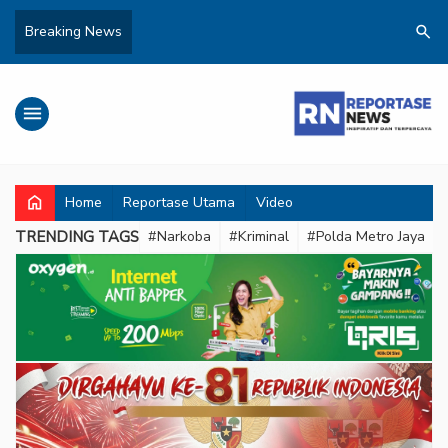
search
Breaking News
menu
home
Home
Reportase Utama
Video
TRENDING TAGS
#Narkoba
#Kriminal
#Polda Metro Jaya