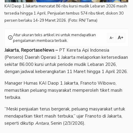
KAI Daop 1 Jakarta mencatat 86 ribu kursi mudik Lebaran 2026 masih
tersedia hingga 1 April. Penjualan tembus 574 ribu tiket, diskon 30
persen berlaku 14-29 Maret 2026. (Foto: RN/Tama)
Atur ukuran teks artikel ini untuk mendapatkan
text_increase
info
text_decrease
pengalaman membaca terbaik.
Jakarta, ReportaseNews –
PT Kereta Api Indonesia
(Persero) Daerah Operasi 1 Jakarta melaporkan ketersediaan
sekitar 86.000 kursi untuk periode mudik Lebaran 2026,
dengan jadwal keberangkatan 11 Maret hingga 1 April 2026.
‎Manager Humas KAI Daop 1 Jakarta, Franoto Wibowo,
memastikan peluang masyarakat memperoleh tiket masih
terbuka.
‎”Meski penjualan terus bergerak, peluang masyarakat untuk
mendapatkan tiket masih terbuka,” ujar Franoto di Jakarta,
seperti dikutip
Antara
, Senin (2/3/2026).