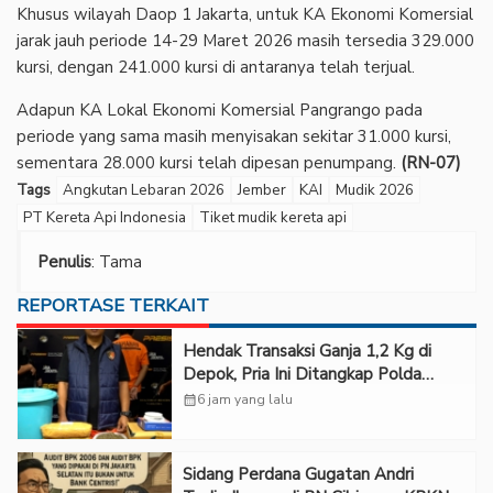
‎Khusus wilayah Daop 1 Jakarta, untuk KA Ekonomi Komersial
jarak jauh periode 14-29 Maret 2026 masih tersedia 329.000
kursi, dengan 241.000 kursi di antaranya telah terjual.
‎Adapun KA Lokal Ekonomi Komersial Pangrango pada
periode yang sama masih menyisakan sekitar 31.000 kursi,
sementara 28.000 kursi telah dipesan penumpang.
(RN-07)
Tags
Angkutan Lebaran 2026
Jember
KAI
Mudik 2026
PT Kereta Api Indonesia
Tiket mudik kereta api
Penulis
: Tama
REPORTASE TERKAIT
Hendak Transaksi Ganja 1,2 Kg di
Depok, Pria Ini Ditangkap Polda
Metro Jaya
calendar_month
6 jam yang lalu
Sidang Perdana Gugatan Andri