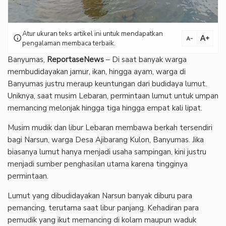
Atur ukuran teks artikel ini untuk mendapatkan
text_increase
info
text_decrease
pengalaman membaca terbaik.
Banyumas,
ReportaseNews
– Di saat banyak warga
membudidayakan jamur, ikan, hingga ayam, warga di
Banyumas justru meraup keuntungan dari budidaya lumut.
Uniknya, saat musim Lebaran, permintaan lumut untuk umpan
memancing melonjak hingga tiga hingga empat kali lipat.
Musim mudik dan libur Lebaran membawa berkah tersendiri
bagi Narsun, warga Desa Ajibarang Kulon, Banyumas. Jika
biasanya lumut hanya menjadi usaha sampingan, kini justru
menjadi sumber penghasilan utama karena tingginya
permintaan.
Lumut yang dibudidayakan Narsun banyak diburu para
pemancing, terutama saat libur panjang. Kehadiran para
pemudik yang ikut memancing di kolam maupun waduk