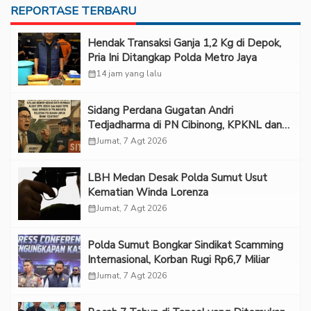
REPORTASE TERBARU
Hendak Transaksi Ganja 1,2 Kg di Depok,
Pria Ini Ditangkap Polda Metro Jaya
calendar_month
14 jam yang lalu
Sidang Perdana Gugatan Andri
Tedjadharma di PN Cibinong, KPKNL dan
PUPN Mangkir
calendar_month
Jumat, 7 Agt 2026
LBH Medan Desak Polda Sumut Usut
Kematian Winda Lorenza
calendar_month
Jumat, 7 Agt 2026
Polda Sumut Bongkar Sindikat Scamming
Internasional, Korban Rugi Rp6,7 Miliar
calendar_month
Jumat, 7 Agt 2026