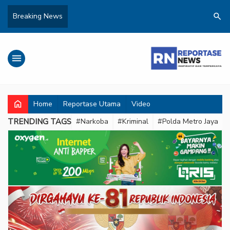
search
Breaking News
menu
home
Home
Reportase Utama
Video
TRENDING TAGS
#Narkoba
#Kriminal
#Polda Metro Jaya