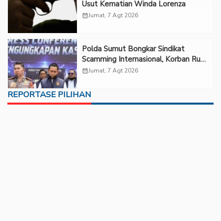
Usut Kematian Winda Lorenza
calendar_month
Jumat, 7 Agt 2026
Polda Sumut Bongkar Sindikat
Scamming Internasional, Korban Rugi
Rp6,7 Miliar
calendar_month
Jumat, 7 Agt 2026
REPORTASE PILIHAN