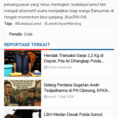
peluang pasar yang terus meningkat, budidaya lumut kini
menjadi alternatif usaha menjanjikan bagi warga Banyumas di
tengah momentum libur panjang. (Kus/RN-04)
Tags
#BudidayaLumut
#LumutUmpanMancing
Penulis
: Didik
REPORTASE TERKAIT
Hendak Transaksi Ganja 1,2 Kg di
Depok, Pria Ini Ditangkap Polda
Metro Jaya
calendar_month
14 jam yang lalu
Sidang Perdana Gugatan Andri
Tedjadharma di PN Cibinong, KPKNL
dan PUPN Mangkir
calendar_month
Jumat, 7 Agt 2026
LBH Medan Desak Polda Sumut