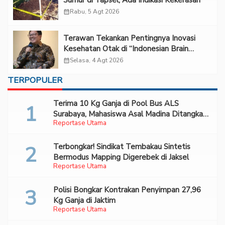
calendar_month
Rabu, 5 Agt 2026
Terawan Tekankan Pentingnya Inovasi
Kesehatan Otak di “Indonesian Brain
Forum 2026 UPN Veteran Jakarta”
calendar_month
Selasa, 4 Agt 2026
TERPOPULER
Terima 10 Kg Ganja di Pool Bus ALS
Surabaya, Mahasiswa Asal Madina Ditangkap
Reportase Utama
Bareskrim
Terbongkar! Sindikat Tembakau Sintetis
Bermodus Mapping Digerebek di Jaksel
Reportase Utama
Polisi Bongkar Kontrakan Penyimpan 27,96
Kg Ganja di Jaktim
Reportase Utama