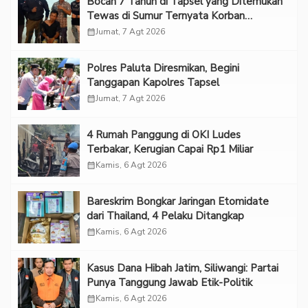
Bocah 7 Tahun di Tapsel yang Ditemukan
Tewas di Sumur Ternyata Korban
Kekerasan Seksual
calendar_month
Jumat, 7 Agt 2026
Polres Paluta Diresmikan, Begini
Tanggapan Kapolres Tapsel
calendar_month
Jumat, 7 Agt 2026
‎4 Rumah Panggung di OKI Ludes
Terbakar, Kerugian Capai Rp1 Miliar
calendar_month
Kamis, 6 Agt 2026
Bareskrim Bongkar Jaringan Etomidate
dari Thailand, 4 Pelaku Ditangkap
calendar_month
Kamis, 6 Agt 2026
Kasus Dana Hibah Jatim, Siliwangi: Partai
Punya Tanggung Jawab Etik-Politik
calendar_month
Kamis, 6 Agt 2026