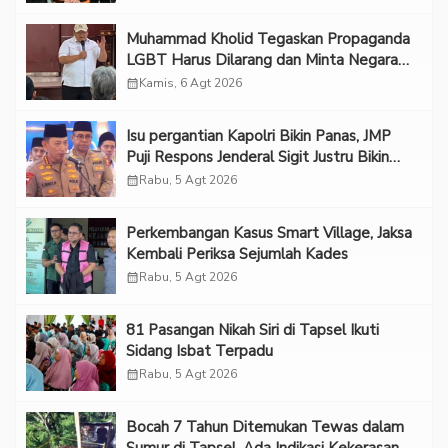
Muhammad Kholid Tegaskan Propaganda
LGBT Harus Dilarang dan Minta Negara
Melindungi Korban
calendar_month
Kamis, 6 Agt 2026
Isu pergantian Kapolri Bikin Panas, JMP
Puji Respons Jenderal Sigit Justru Bikin
“Adem”
calendar_month
Rabu, 5 Agt 2026
Perkembangan Kasus Smart Village, Jaksa
Kembali Periksa Sejumlah Kades
calendar_month
Rabu, 5 Agt 2026
81 Pasangan Nikah Siri di Tapsel Ikuti
Sidang Isbat Terpadu
calendar_month
Rabu, 5 Agt 2026
Bocah 7 Tahun Ditemukan Tewas dalam
Sumur di Tapsel, Ada Indikasi Kekerasan