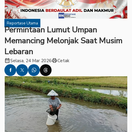
Reportase Utama
Permintaan Lumut Umpan
Memancing Melonjak Saat Musim
Lebaran
calendar_month
print
Selasa, 24 Mar 2026
Cetak