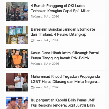
‎4 Rumah Panggung di OKI Ludes
Terbakar, Kerugian Capai Rp1 Miliar
calendar_month
Kamis, 6 Agt 2026
Bareskrim Bongkar Jaringan Etomidate
dari Thailand, 4 Pelaku Ditangkap
calendar_month
Kamis, 6 Agt 2026
Kasus Dana Hibah Jatim, Siliwangi: Partai
Punya Tanggung Jawab Etik-Politik
calendar_month
Kamis, 6 Agt 2026
Muhammad Kholid Tegaskan Propaganda
LGBT Harus Dilarang dan Minta Negara
Melindungi Korban
calendar_month
Kamis, 6 Agt 2026
Isu pergantian Kapolri Bikin Panas, JMP
Puji Respons Jenderal Sigit Justru Bikin