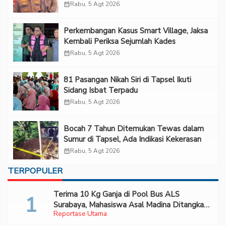
“Adem”
calendar_month
Rabu, 5 Agt 2026
Perkembangan Kasus Smart Village, Jaksa
Kembali Periksa Sejumlah Kades
calendar_month
Rabu, 5 Agt 2026
81 Pasangan Nikah Siri di Tapsel Ikuti
Sidang Isbat Terpadu
calendar_month
Rabu, 5 Agt 2026
Bocah 7 Tahun Ditemukan Tewas dalam
Sumur di Tapsel, Ada Indikasi Kekerasan
calendar_month
Rabu, 5 Agt 2026
TERPOPULER
Terima 10 Kg Ganja di Pool Bus ALS
Surabaya, Mahasiswa Asal Madina Ditangkap
Reportase Utama
Bareskrim