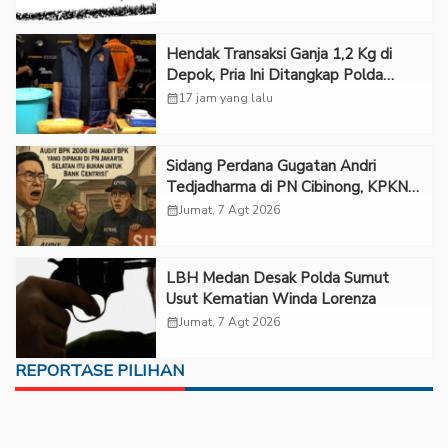
Hendak Transaksi Ganja 1,2 Kg di
Depok, Pria Ini Ditangkap Polda
Metro Jaya
calendar_month
17 jam yang lalu
Sidang Perdana Gugatan Andri
Tedjadharma di PN Cibinong, KPKNL
dan PUPN Mangkir
calendar_month
Jumat, 7 Agt 2026
LBH Medan Desak Polda Sumut
Usut Kematian Winda Lorenza
calendar_month
Jumat, 7 Agt 2026
REPORTASE PILIHAN