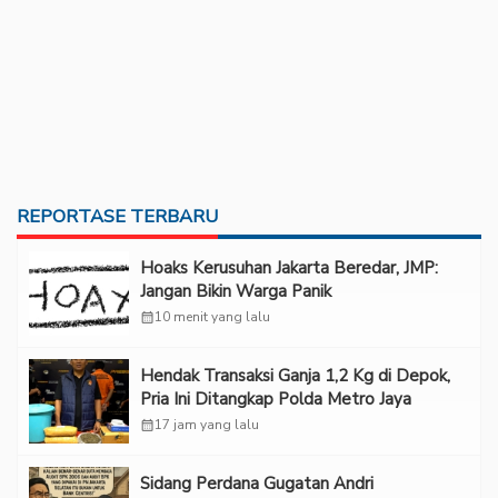
REPORTASE TERBARU
Hoaks Kerusuhan Jakarta Beredar, JMP:
Jangan Bikin Warga Panik
calendar_month
10 menit yang lalu
Hendak Transaksi Ganja 1,2 Kg di Depok,
Pria Ini Ditangkap Polda Metro Jaya
calendar_month
17 jam yang lalu
Sidang Perdana Gugatan Andri