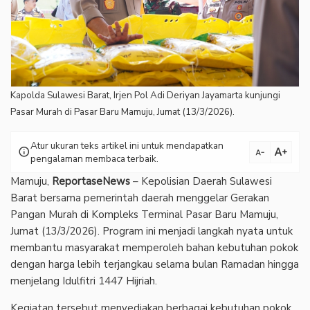
Kapolda Sulawesi Barat, Irjen Pol Adi Deriyan Jayamarta kunjungi
Pasar Murah di Pasar Baru Mamuju, Jumat (13/3/2026).
Atur ukuran teks artikel ini untuk mendapatkan
text_increase
info
text_decrease
pengalaman membaca terbaik.
Mamuju,
ReportaseNews
– Kepolisian Daerah Sulawesi
Barat bersama pemerintah daerah menggelar Gerakan
Pangan Murah di Kompleks Terminal Pasar Baru Mamuju,
Jumat (13/3/2026). Program ini menjadi langkah nyata untuk
membantu masyarakat memperoleh bahan kebutuhan pokok
dengan harga lebih terjangkau selama bulan Ramadan hingga
menjelang Idulfitri 1447 Hijriah.
Kegiatan tersebut menyediakan berbagai kebutuhan pokok