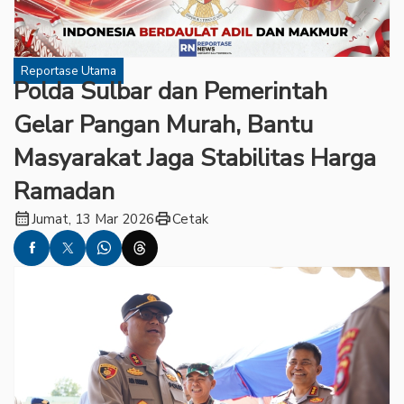
Reportase Utama
Polda Sulbar dan Pemerintah
Gelar Pangan Murah, Bantu
Masyarakat Jaga Stabilitas Harga
Ramadan
calendar_month
print
Jumat, 13 Mar 2026
Cetak