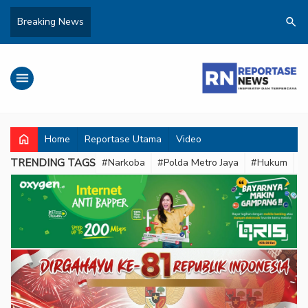
search
Breaking News
menu
home
Home
Reportase Utama
Video
TRENDING TAGS
#Narkoba
#Polda Metro Jaya
#Hukum
#