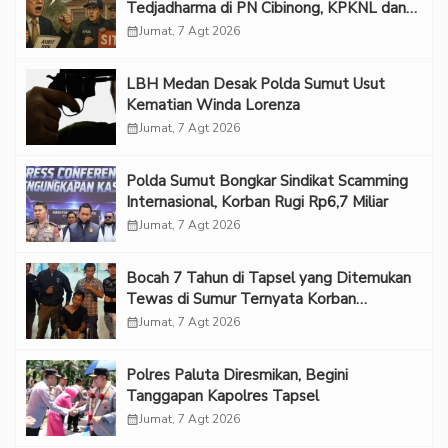
Tedjadharma di PN Cibinong, KPKNL dan
PUPN Mangkir
calendar_month
Jumat, 7 Agt 2026
LBH Medan Desak Polda Sumut Usut
Kematian Winda Lorenza
calendar_month
Jumat, 7 Agt 2026
Polda Sumut Bongkar Sindikat Scamming
Internasional, Korban Rugi Rp6,7 Miliar
calendar_month
Jumat, 7 Agt 2026
Bocah 7 Tahun di Tapsel yang Ditemukan
Tewas di Sumur Ternyata Korban
Kekerasan Seksual
calendar_month
Jumat, 7 Agt 2026
Polres Paluta Diresmikan, Begini
Tanggapan Kapolres Tapsel
calendar_month
Jumat, 7 Agt 2026