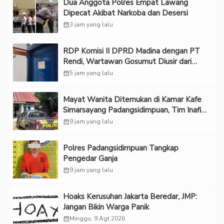
Dua Anggota Polres Empat Lawang
Dipecat Akibat Narkoba dan Desersi
calendar_month
3 jam yang lalu
RDP Komisi II DPRD Madina dengan PT
Rendi, Wartawan Gosumut Diusir dari
Ruangan
calendar_month
5 jam yang lalu
Mayat Wanita Ditemukan di Kamar Kafe
Simarsayang Padangsidimpuan, Tim Inafis
Diterjunkan
calendar_month
9 jam yang lalu
Polres Padangsidimpuan Tangkap
Pengedar Ganja
calendar_month
9 jam yang lalu
Hoaks Kerusuhan Jakarta Beredar, JMP:
Jangan Bikin Warga Panik
calendar_month
Minggu, 9 Agt 2026