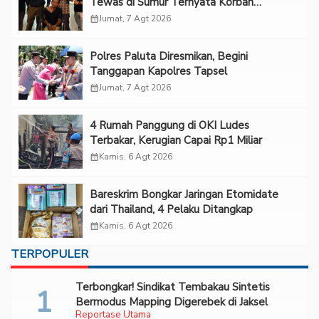
Tewas di Sumur Ternyata Korban
Kekerasan Seksual
calendar_month
Jumat, 7 Agt 2026
Polres Paluta Diresmikan, Begini
Tanggapan Kapolres Tapsel
calendar_month
Jumat, 7 Agt 2026
‎4 Rumah Panggung di OKI Ludes
Terbakar, Kerugian Capai Rp1 Miliar
calendar_month
Kamis, 6 Agt 2026
Bareskrim Bongkar Jaringan Etomidate
dari Thailand, 4 Pelaku Ditangkap
calendar_month
Kamis, 6 Agt 2026
TERPOPULER
Terbongkar! Sindikat Tembakau Sintetis
Bermodus Mapping Digerebek di Jaksel
Reportase Utama