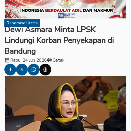
Reportase Utama
Dewi Asmara Minta LPSK
Lindungi Korban Penyekapan di
Bandung
calendar_month
print
Rabu, 24 Jun 2026
Cetak