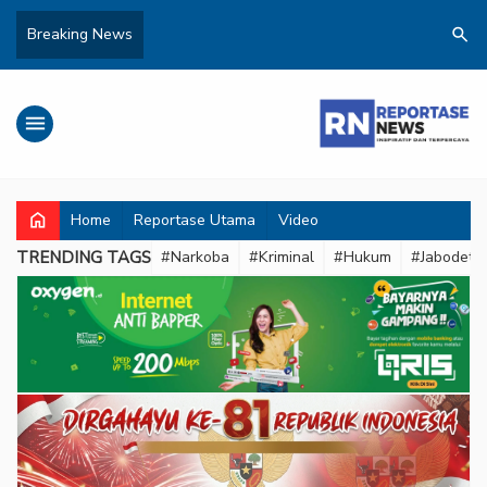
search
Breaking News
menu
home
Home
Reportase Utama
Video
TRENDING TAGS
#Narkoba
#Kriminal
#Hukum
#Jabodeta