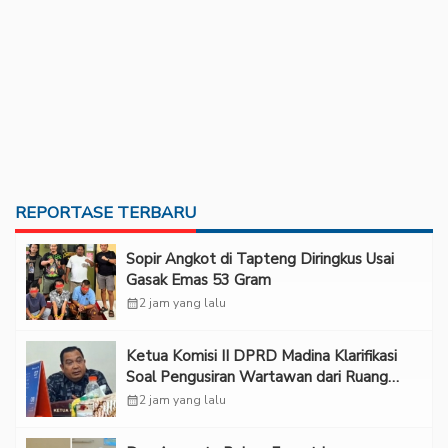
REPORTASE TERBARU
Sopir Angkot di Tapteng Diringkus Usai
Gasak Emas 53 Gram
calendar_month
2 jam yang lalu
Ketua Komisi II DPRD Madina Klarifikasi
Soal Pengusiran Wartawan dari Ruang
RDP
calendar_month
2 jam yang lalu