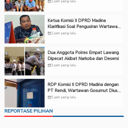
calendar_month
2 jam yang lalu
Ketua Komisi II DPRD Madina
Klarifikasi Soal Pengusiran Wartawan
dari Ruang RDP
calendar_month
2 jam yang lalu
Dua Anggota Polres Empat Lawang
Dipecat Akibat Narkoba dan Desersi
calendar_month
3 jam yang lalu
RDP Komisi II DPRD Madina dengan
PT Rendi, Wartawan Gosumut Diusir
dari Ruangan
calendar_month
5 jam yang lalu
REPORTASE PILIHAN