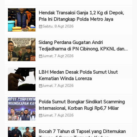
Hendak Transaksi Ganja 1,2 Kg di Depok,
Pria Ini Ditangkap Polda Metro Jaya
calendar_month
Sabtu, 8 Agt 2026
Sidang Perdana Gugatan Andri
Tedjadharma di PN Cibinong, KPKNL dan
PUPN Mangkir
calendar_month
Jumat, 7 Agt 2026
LBH Medan Desak Polda Sumut Usut
Kematian Winda Lorenza
calendar_month
Jumat, 7 Agt 2026
Polda Sumut Bongkar Sindikat Scamming
Internasional, Korban Rugi Rp6,7 Miliar
calendar_month
Jumat, 7 Agt 2026
Bocah 7 Tahun di Tapsel yang Ditemukan