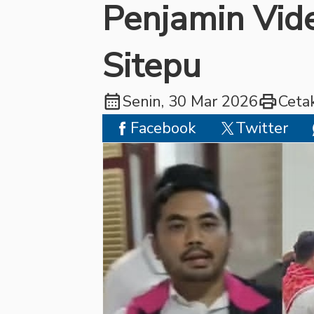
Penjamin Vid
Sitepu
calendar_month
print
Senin, 30 Mar 2026
Ceta
Facebook
Twitter