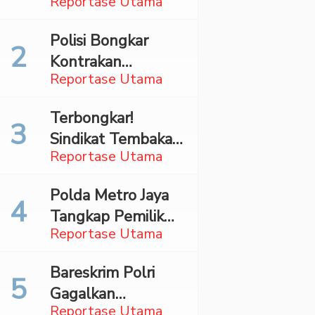
Reportase Utama
Surabaya,
Mahasiswa Asal
Polisi Bongkar
Madina Ditangkap
Kontrakan
Bareskrim
Reportase Utama
Penyimpan 27,96
Kg Ganja di Jaktim
Terbongkar!
Sindikat Tembakau
Reportase Utama
Sintetis Bermodus
Mapping Digerebek
Polda Metro Jaya
di Jaksel
Tangkap Pemilik
Reportase Utama
Akun TikTok
Diduga Sebar
Bareskrim Polri
Hoaks Ajakan
Gagalkan
Demo Turunkan
Reportase Utama
Penyelundupan