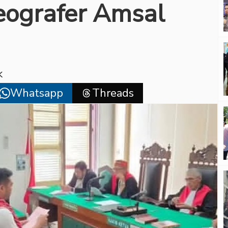
eografer Amsal
k
Whatsapp
Threads