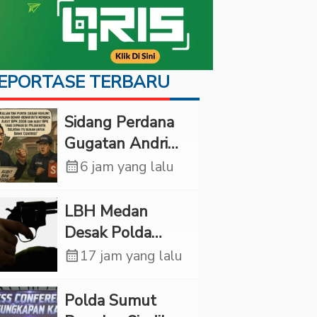
EPORTASE TERBARU
Sidang Perdana
Gugatan Andri
Tedjadharma di
calendar_month
6 jam yang lalu
PN Cibinong,
KPKNL dan
LBH Medan
PUPN Mangkir
Desak Polda
Sumut Usut
calendar_month
17 jam yang lalu
Kematian Winda
Lorenza
Polda Sumut