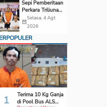
di “Indonesian
Sepi Pemberitaan
Brain Forum
Perkara Triliunan
2026 UPN
Rupiah Investree,
Selasa, 4 Agt
Veteran Jakarta”
calendar_month
Ternyata Sudah
2026
Jatuh Vonis
ERPOPULER
Terima 10 Kg Ganja
di Pool Bus ALS