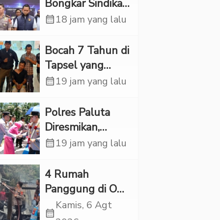
Bongkar Sindikat
Scamming
calendar_month
18 jam yang lalu
Internasional,
Korban Rugi
Bocah 7 Tahun di
Rp6,7 Miliar
Tapsel yang
Ditemukan
calendar_month
19 jam yang lalu
Tewas di Sumur
Ternyata Korban
Polres Paluta
Kekerasan
Diresmikan,
Seksual
Begini
calendar_month
19 jam yang lalu
Tanggapan
Kapolres Tapsel
‎4 Rumah
Panggung di OKI
Ludes Terbakar,
Kamis, 6 Agt
calendar_month
Kerugian Capai