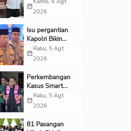
Propaganda
Kamis, 6 Agt
calendar_month
LGBT Harus
2026
Dilarang dan
Minta Negara
Isu pergantian
Melindungi
Kapolri Bikin
Korban
Panas, JMP Puji
Rabu, 5 Agt
calendar_month
Respons Jenderal
2026
Sigit Justru Bikin
“Adem”
Perkembangan
Kasus Smart
Village, Jaksa
Rabu, 5 Agt
calendar_month
Kembali Periksa
2026
Sejumlah Kades
81 Pasangan