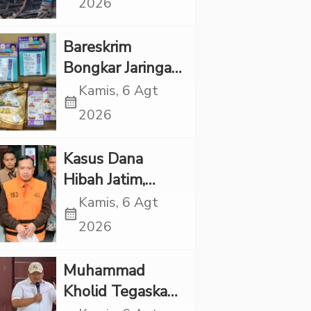
2026
Rp1 Miliar
Bareskrim
Bongkar Jaringan
Etomidate dari
Kamis, 6 Agt
calendar_month
Thailand, 4
2026
Pelaku Ditangkap
Kasus Dana
Hibah Jatim,
Siliwangi: Partai
Kamis, 6 Agt
calendar_month
Punya Tanggung
2026
Jawab Etik-Politik
Muhammad
Kholid Tegaskan