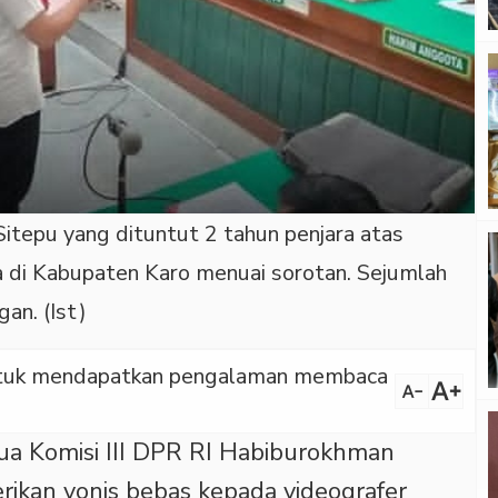
itepu yang dituntut 2 tahun penjara atas
 di Kabupaten Karo menuai sorotan. Sejumlah
an. (Ist)
 untuk mendapatkan pengalaman membaca
text_increase
text_decrease
ua Komisi III DPR RI Habiburokhman
ikan vonis bebas kepada videografer