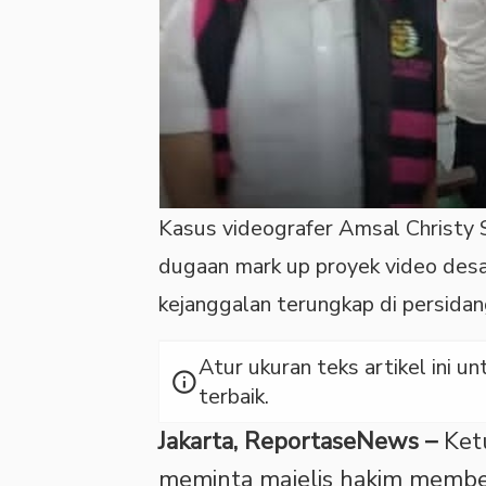
Kasus videografer Amsal Christy S
dugaan mark up proyek video desa
kejanggalan terungkap di persidang
Atur ukuran teks artikel ini
info
terbaik.
Jakarta, ReportaseNews –
Ket
meminta majelis hakim member