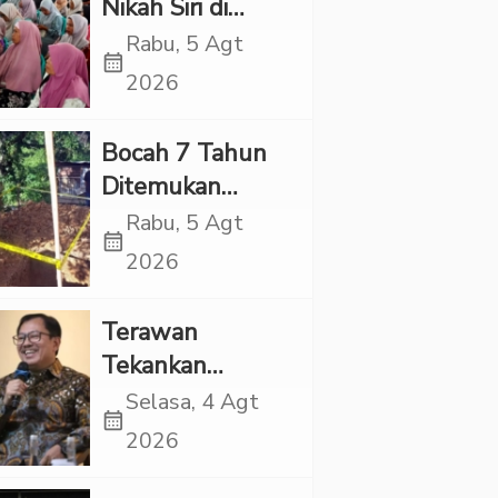
Nikah Siri di
Tapsel Ikuti
Rabu, 5 Agt
calendar_month
Sidang Isbat
2026
Terpadu
Bocah 7 Tahun
Ditemukan
Tewas dalam
Rabu, 5 Agt
calendar_month
Sumur di Tapsel,
2026
Ada Indikasi
Kekerasan
Terawan
Tekankan
Pentingnya
Selasa, 4 Agt
calendar_month
Inovasi
2026
Kesehatan Otak