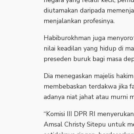
negara yang relatif kecil, pem
diutamakan daripada memenjar
menjalankan profesinya.
Habiburokhman juga menyoroti
nilai keadilan yang hidup di m
preseden buruk bagi masa depa
Dia menegaskan majelis hakim
membebaskan terdakwa jika fa
adanya niat jahat atau murni me
“Komisi III DPR RI menyerukan
Amsal Christy Sitepu untuk 