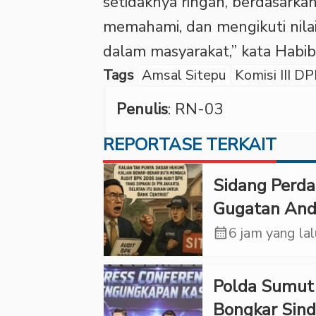
setidaknya ringan, berdasarka
memahami, dan mengikuti nilai
dalam masyarakat,” kata Hab
Tags
Amsal Sitepu
Komisi III D
Penulis
: RN-03
REPORTASE TERKAIT
Sidang Perd
Gugatan And
Tedjadharma
calendar_month
6 jam yang la
PN Cibinong,
KPKNL dan
Polda Sumut
PUPN Mangk
Bongkar Sind