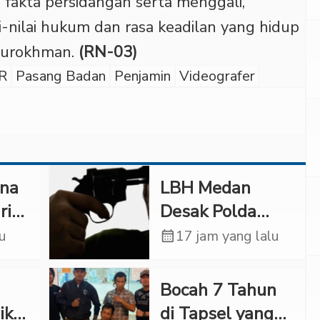
n fakta persidangan serta menggali,
-nilai hukum dan rasa keadilan yang hidup
iburokhman.
(RN-03)
PR
Pasang Badan
Penjamin
Videografer
ana
LBH Medan
ri
Desak Polda
 di
Sumut Usut
lu
calendar_month
17 jam yang lalu
Kematian Winda
Lorenza
Bocah 7 Tahun
ir
ikat
di Tapsel yang