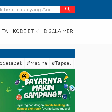
search
ITA
KODE ETIK
DISCLAIMER
odetabek
#Madina
#Tapsel
#Daerah
#Dit