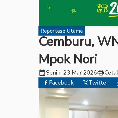
Reportase Utama
Cemburu, WN
Mpok Nori
calendar_month
print
Senin, 23 Mar 2026
Ceta
Facebook
Twitter