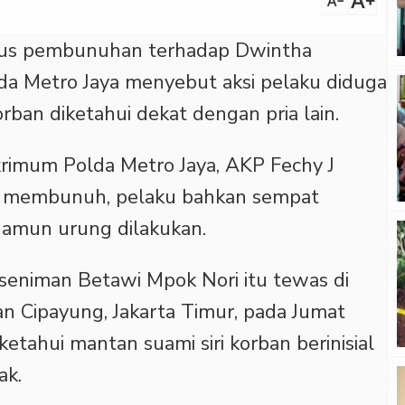
text_increase
text_decrease
us pembunuhan terhadap Dwintha
da Metro Jaya menyebut aksi pelaku diduga
rban diketahui dekat dengan pria lain.
krimum Polda Metro Jaya, AKP Fechy J
h membunuh, pelaku bahkan sempat
namun urung dilakukan.
seniman Betawi Mpok Nori itu tewas di
n Cipayung, Jakarta Timur, pada Jumat
iketahui mantan suami siri korban berinisial
ak.