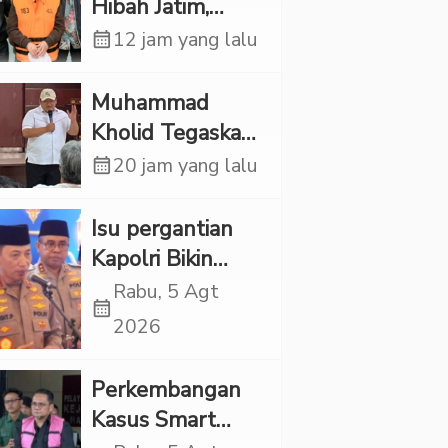
Hibah Jatim,
Siliwangi: Partai
calendar_month
12 jam yang lalu
Punya Tanggung
Jawab Etik-Politik
Muhammad
Kholid Tegaskan
Propaganda
calendar_month
20 jam yang lalu
LGBT Harus
Dilarang dan
Isu pergantian
Minta Negara
Kapolri Bikin
Melindungi
Panas, JMP Puji
Rabu, 5 Agt
calendar_month
Korban
Respons Jenderal
2026
Sigit Justru Bikin
“Adem”
Perkembangan
Kasus Smart