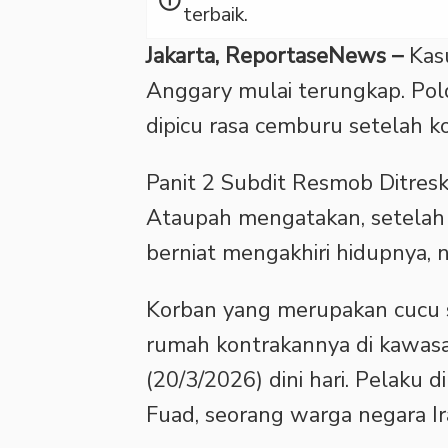
info
terbaik.
Jakarta, ReportaseNews –
Kas
Anggary mulai terungkap. Pol
dipicu rasa cemburu setelah ko
‎Panit 2 Subdit Resmob Ditres
Ataupah mengatakan, setela
berniat mengakhiri hidupnya, 
‎Korban yang merupakan cucu 
rumah kontrakannya di kawasa
(20/3/2026) dini hari. Pelaku d
Fuad, seorang warga negara Ir