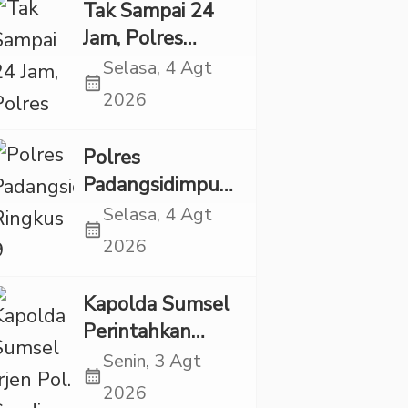
Eksploitasi Anak
Tak Sampai 24
Jam, Polres
Tapsel Tangkap
Selasa, 4 Agt
calendar_month
Dua Pencuri
2026
Sepeda Motor
Polres
Padangsidimpuan
Ringkus 9
Selasa, 4 Agt
calendar_month
Tersangka Kasus
2026
Narkoba dan
Penganiayaan
Kapolda Sumsel
Perintahkan
Patroli Masif,
Senin, 3 Agt
calendar_month
Pelaku Karhutla
2026