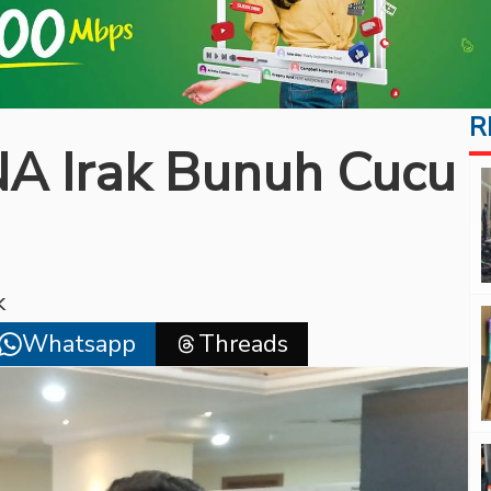
R
A Irak Bunuh Cucu
k
Whatsapp
Threads