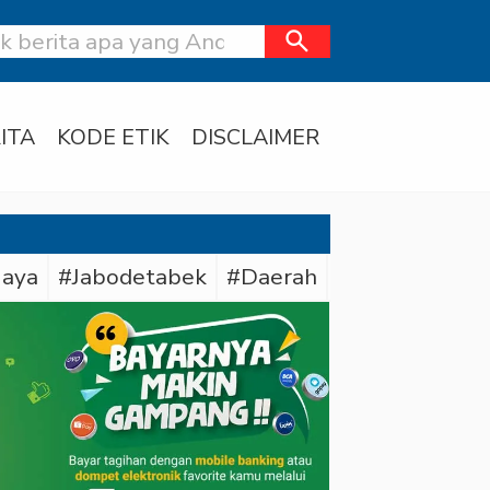
search
ITA
KODE ETIK
DISCLAIMER
Jaya
#Jabodetabek
#Daerah
#Bareskrim Pol