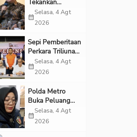
Tekankan
Pentingnya
Selasa, 4 Agt
calendar_month
Inovasi
2026
Kesehatan Otak
di “Indonesian
Sepi Pemberitaan
Brain Forum
Perkara Triliunan
2026 UPN
Rupiah Investree,
Selasa, 4 Agt
Veteran Jakarta”
calendar_month
Ternyata Sudah
2026
Jatuh Vonis
Polda Metro
Buka Peluang
Periksa YouTuber
Selasa, 4 Agt
calendar_month
Bigmo terkait
2026
Dugaan