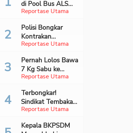
di Pool Bus ALS
Reportase Utama
Surabaya,
Mahasiswa Asal
Polisi Bongkar
Madina Ditangkap
Kontrakan
Bareskrim
Reportase Utama
Penyimpan 27,96
Kg Ganja di Jaktim
Pernah Lolos Bawa
7 Kg Sabu ke
Reportase Utama
Jakarta Pilot
Maskapai Malaysia
Terbongkar!
Dibekuk Saat Bawa
Sindikat Tembakau
70 Ribu Pil Ekstasi
Reportase Utama
Sintetis Bermodus
Di Bandara Soetta
Mapping Digerebek
Kepala BKPSDM
di Jaksel