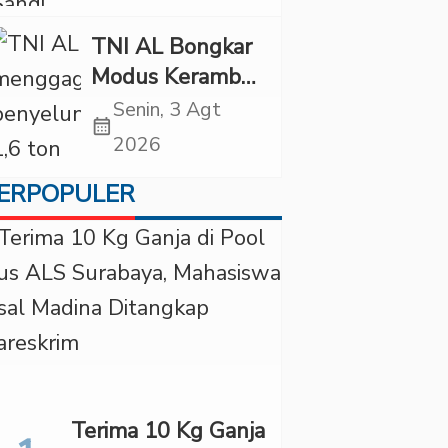
Diancam
Tindakan Tegas
TNI AL Bongkar
Modus Keramba
Apung, 1,6 Ton
Senin, 3 Agt
calendar_month
Pasir Timah
2026
Ilegal Gagal
ERPOPULER
Diselundupkan
Terima 10 Kg Ganja