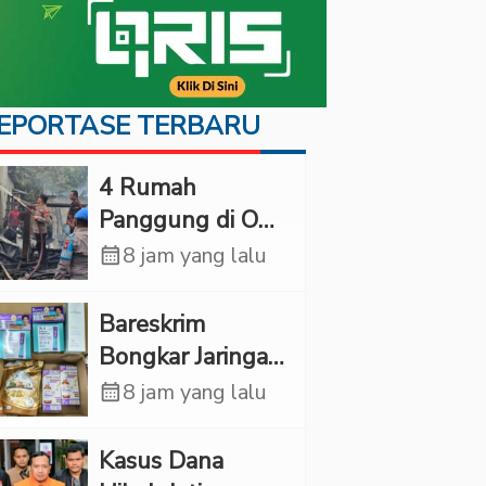
EPORTASE TERBARU
‎4 Rumah
Panggung di OKI
Ludes Terbakar,
calendar_month
8 jam yang lalu
Kerugian Capai
Rp1 Miliar
Bareskrim
Bongkar Jaringan
Etomidate dari
calendar_month
8 jam yang lalu
Thailand, 4
Pelaku Ditangkap
Kasus Dana