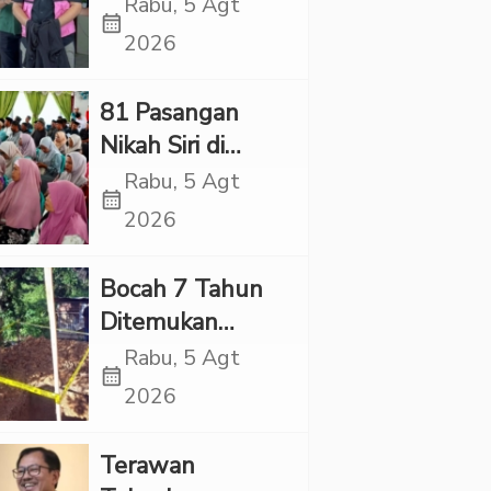
Village, Jaksa
Rabu, 5 Agt
calendar_month
Kembali Periksa
2026
Sejumlah Kades
81 Pasangan
Nikah Siri di
Tapsel Ikuti
Rabu, 5 Agt
calendar_month
Sidang Isbat
2026
Terpadu
Bocah 7 Tahun
Ditemukan
Tewas dalam
Rabu, 5 Agt
calendar_month
Sumur di Tapsel,
2026
Ada Indikasi
Kekerasan
Terawan