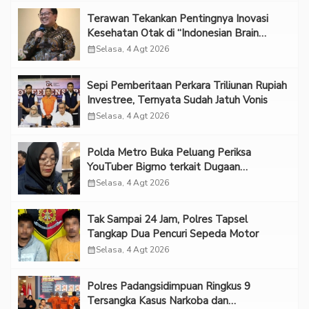
Terawan Tekankan Pentingnya Inovasi
Kesehatan Otak di “Indonesian Brain
Forum 2026 UPN Veteran Jakarta”
calendar_month
Selasa, 4 Agt 2026
Sepi Pemberitaan Perkara Triliunan Rupiah
Investree, Ternyata Sudah Jatuh Vonis
calendar_month
Selasa, 4 Agt 2026
Polda Metro Buka Peluang Periksa
YouTuber Bigmo terkait Dugaan
Eksploitasi Anak
calendar_month
Selasa, 4 Agt 2026
Tak Sampai 24 Jam, Polres Tapsel
Tangkap Dua Pencuri Sepeda Motor
calendar_month
Selasa, 4 Agt 2026
Polres Padangsidimpuan Ringkus 9
Tersangka Kasus Narkoba dan