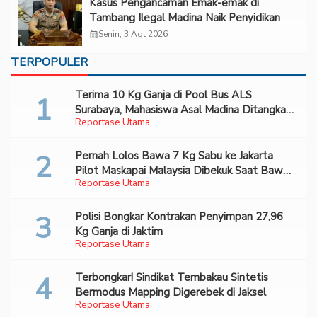
Kasus Pengancaman Emak-emak di
Tambang Ilegal Madina Naik Penyidikan
calendar_month
Senin, 3 Agt 2026
TERPOPULER
Terima 10 Kg Ganja di Pool Bus ALS
Surabaya, Mahasiswa Asal Madina Ditangkap
Reportase Utama
Bareskrim
Pernah Lolos Bawa 7 Kg Sabu ke Jakarta
Pilot Maskapai Malaysia Dibekuk Saat Bawa
Reportase Utama
70 Ribu Pil Ekstasi Di Bandara Soetta
Polisi Bongkar Kontrakan Penyimpan 27,96
Kg Ganja di Jaktim
Reportase Utama
Terbongkar! Sindikat Tembakau Sintetis
Bermodus Mapping Digerebek di Jaksel
Reportase Utama