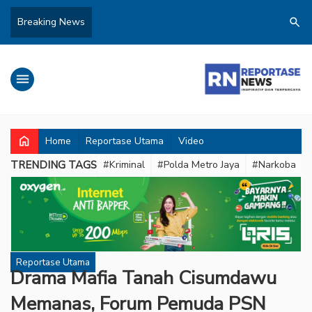
search
Breaking News
menu
home
Home
Reportase Utama
Video
TRENDING TAGS
#Kriminal
#Polda Metro Jaya
#Narkoba
Reportase Utama
Drama Mafia Tanah Cisumdawu
Memanas, Forum Pemuda PSN