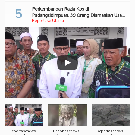
Perkembangan Razia Kos di
Padangsidimpuan, 39 Orang Diamankan Usai
Reportase Utama
Digerebek Warga
Reportasenews -
Reportasenews -
Reportasenews -