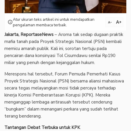
Atur ukuran teks artikel ini untuk mendapatkan
text_increase
info
text_decrease
pengalaman membaca terbaik.
Jakarta, ReportaseNews
– Aroma tak sedap dugaan praktik
mafia tanah pada Proyek Strategis Nasional (PSN) kembali
memicu amarah publik. Kali ini, sorotan tertuju pada
pencairan dana konsinyasi Tol Cisumdawu senilai Rp190
miliar yang penuh dengan kejanggalan hukum.
Merespons hal tersebut, Forum Pemuda Pemerhati Kasus
Proyek Strategis Nasional (PSN) bersama aliansi mahasiswa
secara tegas melayangkan mosi tidak percaya terhadap
kinerja Komisi Pemberantasan Korupsi (KPK). Mereka
menganggap lembaga antirasuah tersebut cenderung
“bungkam” dalam menangani perkara yang sudah terlihat
terang benderang.
Tantangan Debat Terbuka untuk KPK