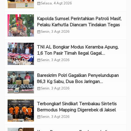
Penganiayaan
calendar_month
Selasa, 4 Agt 2026
Kapolda Sumsel Perintahkan Patroli Masif,
Pelaku Karhutla Diancam Tindakan Tegas
calendar_month
Senin, 3 Agt 2026
TNI AL Bongkar Modus Keramba Apung,
1,6 Ton Pasir Timah Ilegal Gagal
Diselundupkan
calendar_month
Senin, 3 Agt 2026
Bareskrim Polri Gagalkan Penyelundupan
86,3 Kg Sabu, Dua Bos Jaringan
Internasional Diburu
calendar_month
Senin, 3 Agt 2026
Terbongkar! Sindikat Tembakau Sintetis
Bermodus Mapping Digerebek di Jaksel
calendar_month
Senin, 3 Agt 2026