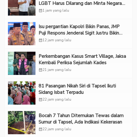
LGBT Harus Dilarang dan Minta Negara
Melindungi Korban
calendar_month
1 jam yang lalu
Isu pergantian Kapolri Bikin Panas, JMP
Puji Respons Jenderal Sigit Justru Bikin
“Adem”
calendar_month
12 jam yang lalu
Perkembangan Kasus Smart Village, Jaksa
Kembali Periksa Sejumlah Kades
calendar_month
21 jam yang lalu
81 Pasangan Nikah Siri di Tapsel Ikuti
Sidang Isbat Terpadu
calendar_month
22 jam yang lalu
Bocah 7 Tahun Ditemukan Tewas dalam
Sumur di Tapsel, Ada Indikasi Kekerasan
calendar_month
22 jam yang lalu