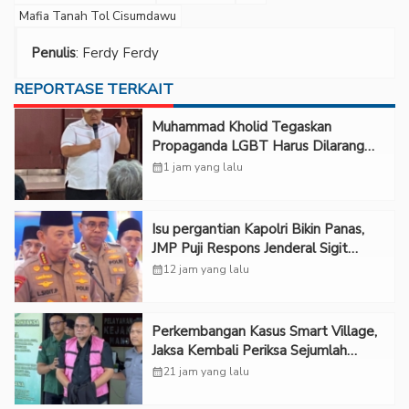
Mafia Tanah Tol Cisumdawu
Penulis
: Ferdy Ferdy
REPORTASE TERKAIT
Muhammad Kholid Tegaskan
Propaganda LGBT Harus Dilarang
dan Minta Negara Melindungi Korban
calendar_month
1 jam yang lalu
Isu pergantian Kapolri Bikin Panas,
JMP Puji Respons Jenderal Sigit
Justru Bikin “Adem”
calendar_month
12 jam yang lalu
Perkembangan Kasus Smart Village,
Jaksa Kembali Periksa Sejumlah
Kades
calendar_month
21 jam yang lalu