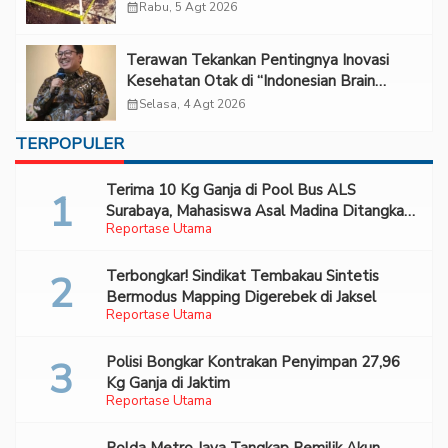
calendar_month
Rabu, 5 Agt 2026
Terawan Tekankan Pentingnya Inovasi
Kesehatan Otak di “Indonesian Brain
Forum 2026 UPN Veteran Jakarta”
calendar_month
Selasa, 4 Agt 2026
TERPOPULER
Terima 10 Kg Ganja di Pool Bus ALS
Surabaya, Mahasiswa Asal Madina Ditangkap
Reportase Utama
Bareskrim
Terbongkar! Sindikat Tembakau Sintetis
Bermodus Mapping Digerebek di Jaksel
Reportase Utama
Polisi Bongkar Kontrakan Penyimpan 27,96
Kg Ganja di Jaktim
Reportase Utama