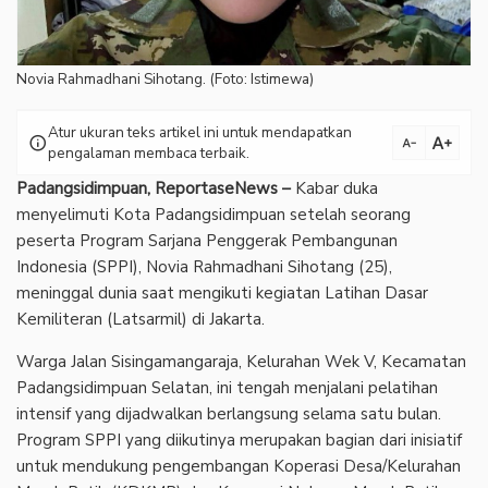
Novia Rahmadhani Sihotang. (Foto: Istimewa)
Atur ukuran teks artikel ini untuk mendapatkan
text_increase
info
text_decrease
pengalaman membaca terbaik.
Padangsidimpuan, ReportaseNews –
Kabar duka
menyelimuti Kota Padangsidimpuan setelah seorang
peserta Program Sarjana Penggerak Pembangunan
Indonesia (SPPI), Novia Rahmadhani Sihotang (25),
meninggal dunia saat mengikuti kegiatan Latihan Dasar
Kemiliteran (Latsarmil) di Jakarta.
Warga Jalan Sisingamangaraja, Kelurahan Wek V, Kecamatan
Padangsidimpuan Selatan, ini tengah menjalani pelatihan
intensif yang dijadwalkan berlangsung selama satu bulan.
Program SPPI yang diikutinya merupakan bagian dari inisiatif
untuk mendukung pengembangan Koperasi Desa/Kelurahan