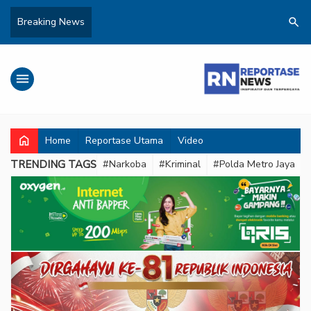
search
Breaking News
menu
home
Home
Reportase Utama
Video
TRENDING TAGS
#Narkoba
#Kriminal
#Polda Metro Jaya