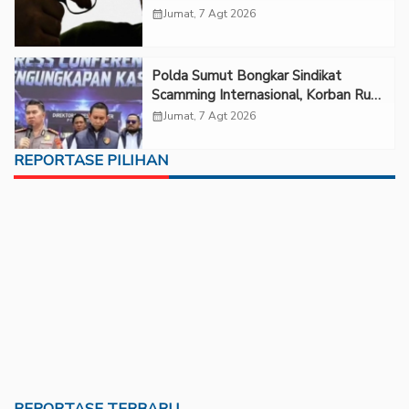
calendar_month
Jumat, 7 Agt 2026
Polda Sumut Bongkar Sindikat
Scamming Internasional, Korban Rugi
Rp6,7 Miliar
calendar_month
Jumat, 7 Agt 2026
REPORTASE PILIHAN
REPORTASE TERBARU