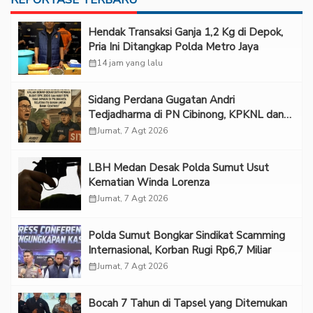
Hendak Transaksi Ganja 1,2 Kg di Depok,
Pria Ini Ditangkap Polda Metro Jaya
calendar_month
14 jam yang lalu
Sidang Perdana Gugatan Andri
Tedjadharma di PN Cibinong, KPKNL dan
PUPN Mangkir
calendar_month
Jumat, 7 Agt 2026
LBH Medan Desak Polda Sumut Usut
Kematian Winda Lorenza
calendar_month
Jumat, 7 Agt 2026
Polda Sumut Bongkar Sindikat Scamming
Internasional, Korban Rugi Rp6,7 Miliar
calendar_month
Jumat, 7 Agt 2026
Bocah 7 Tahun di Tapsel yang Ditemukan