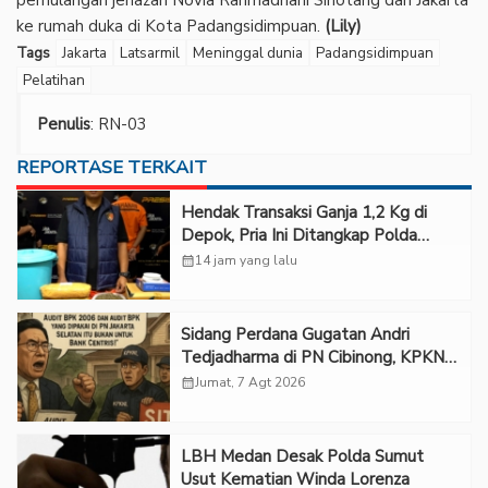
pemulangan jenazah Novia Rahmadhani Sihotang dari Jakarta
ke rumah duka di Kota Padangsidimpuan.
(Lily)
Tags
Jakarta
Latsarmil
Meninggal dunia
Padangsidimpuan
Pelatihan
Penulis
: RN-03
REPORTASE TERKAIT
Hendak Transaksi Ganja 1,2 Kg di
Depok, Pria Ini Ditangkap Polda
Metro Jaya
calendar_month
14 jam yang lalu
Sidang Perdana Gugatan Andri
Tedjadharma di PN Cibinong, KPKNL
dan PUPN Mangkir
calendar_month
Jumat, 7 Agt 2026
LBH Medan Desak Polda Sumut
Usut Kematian Winda Lorenza