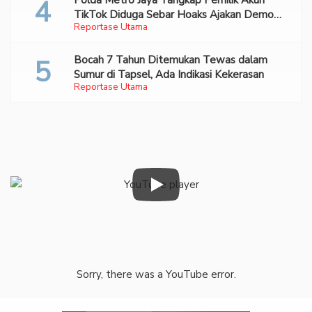
Polda Metro Jaya Tangkap Pemilik Akun
TikTok Diduga Sebar Hoaks Ajakan Demo
Reportase Utama
Turunkan Prabowo-Gibran
Bocah 7 Tahun Ditemukan Tewas dalam
Sumur di Tapsel, Ada Indikasi Kekerasan
Reportase Utama
Sorry, there was a YouTube error.