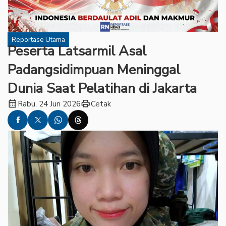
Reportase Utama
Peserta Latsarmil Asal
Padangsidimpuan Meninggal
Dunia Saat Pelatihan di Jakarta
calendar_month
print
Rabu, 24 Jun 2026
Cetak