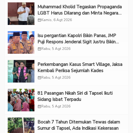
Muhammad Kholid Tegaskan Propaganda
LGBT Harus Dilarang dan Minta Negara
Melindungi Korban
calendar_month
Kamis, 6 Agt 2026
Isu pergantian Kapolri Bikin Panas, JMP
Puji Respons Jenderal Sigit Justru Bikin
“Adem”
calendar_month
Rabu, 5 Agt 2026
Perkembangan Kasus Smart Village, Jaksa
Kembali Periksa Sejumlah Kades
calendar_month
Rabu, 5 Agt 2026
81 Pasangan Nikah Siri di Tapsel Ikuti
Sidang Isbat Terpadu
calendar_month
Rabu, 5 Agt 2026
Bocah 7 Tahun Ditemukan Tewas dalam
Sumur di Tapsel, Ada Indikasi Kekerasan