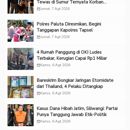
Tewas di Sumur Ternyata Korban
Kekerasan Seksual
calendar_month
Jumat, 7 Agt 2026
Polres Paluta Diresmikan, Begini
Tanggapan Kapolres Tapsel
calendar_month
Jumat, 7 Agt 2026
‎4 Rumah Panggung di OKI Ludes
Terbakar, Kerugian Capai Rp1 Miliar
calendar_month
Kamis, 6 Agt 2026
Bareskrim Bongkar Jaringan Etomidate
dari Thailand, 4 Pelaku Ditangkap
calendar_month
Kamis, 6 Agt 2026
Kasus Dana Hibah Jatim, Siliwangi: Partai
Punya Tanggung Jawab Etik-Politik
calendar_month
Kamis, 6 Agt 2026