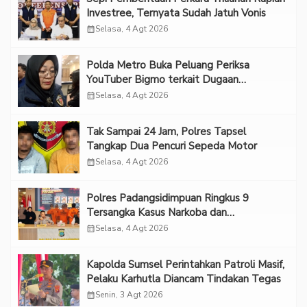
Investree, Ternyata Sudah Jatuh Vonis
calendar_month
Selasa, 4 Agt 2026
Polda Metro Buka Peluang Periksa
YouTuber Bigmo terkait Dugaan
Eksploitasi Anak
calendar_month
Selasa, 4 Agt 2026
Tak Sampai 24 Jam, Polres Tapsel
Tangkap Dua Pencuri Sepeda Motor
calendar_month
Selasa, 4 Agt 2026
Polres Padangsidimpuan Ringkus 9
Tersangka Kasus Narkoba dan
Penganiayaan
calendar_month
Selasa, 4 Agt 2026
Kapolda Sumsel Perintahkan Patroli Masif,
Pelaku Karhutla Diancam Tindakan Tegas
calendar_month
Senin, 3 Agt 2026