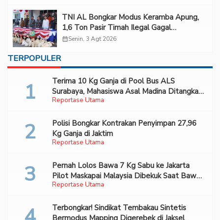
TNI AL Bongkar Modus Keramba Apung,
1,6 Ton Pasir Timah Ilegal Gagal
Diselundupkan
calendar_month
Senin, 3 Agt 2026
TERPOPULER
Terima 10 Kg Ganja di Pool Bus ALS
Surabaya, Mahasiswa Asal Madina Ditangkap
Reportase Utama
Bareskrim
Polisi Bongkar Kontrakan Penyimpan 27,96
Kg Ganja di Jaktim
Reportase Utama
Pernah Lolos Bawa 7 Kg Sabu ke Jakarta
Pilot Maskapai Malaysia Dibekuk Saat Bawa
Reportase Utama
70 Ribu Pil Ekstasi Di Bandara Soetta
Terbongkar! Sindikat Tembakau Sintetis
Bermodus Mapping Digerebek di Jaksel