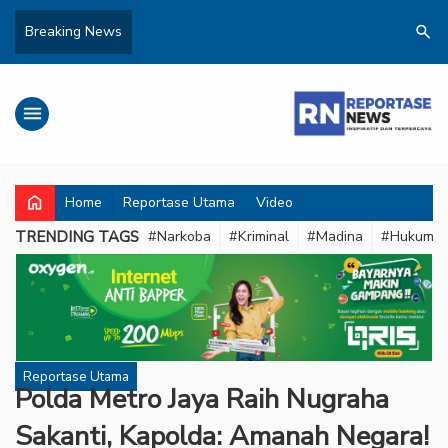
search
Breaking News
menu
home
Home
Reportase Utama
Video
TRENDING TAGS
#Narkoba
#Kriminal
#Madina
#Hukum
Reportase Utama
Polda Metro Jaya Raih Nugraha
Sakanti, Kapolda: Amanah Negara!