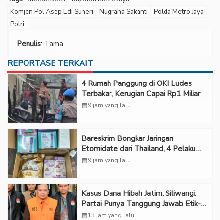
Komjen Pol Asep Edi Suheri
Nugraha Sakanti
Polda Metro Jaya
Polri
Penulis
: Tama
REPORTASE TERKAIT
‎4 Rumah Panggung di OKI Ludes
Terbakar, Kerugian Capai Rp1 Miliar
calendar_month
9 jam yang lalu
Bareskrim Bongkar Jaringan
Etomidate dari Thailand, 4 Pelaku
Ditangkap
calendar_month
9 jam yang lalu
Kasus Dana Hibah Jatim, Siliwangi:
Partai Punya Tanggung Jawab Etik-
Politik
calendar_month
13 jam yang lalu