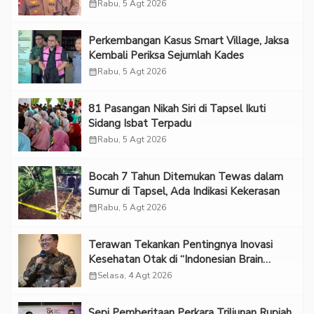
“Adem”
calendar_month
Rabu, 5 Agt 2026
Perkembangan Kasus Smart Village, Jaksa
Kembali Periksa Sejumlah Kades
calendar_month
Rabu, 5 Agt 2026
81 Pasangan Nikah Siri di Tapsel Ikuti
Sidang Isbat Terpadu
calendar_month
Rabu, 5 Agt 2026
Bocah 7 Tahun Ditemukan Tewas dalam
Sumur di Tapsel, Ada Indikasi Kekerasan
calendar_month
Rabu, 5 Agt 2026
Terawan Tekankan Pentingnya Inovasi
Kesehatan Otak di “Indonesian Brain
Forum 2026 UPN Veteran Jakarta”
calendar_month
Selasa, 4 Agt 2026
Sepi Pemberitaan Perkara Triliunan Rupiah