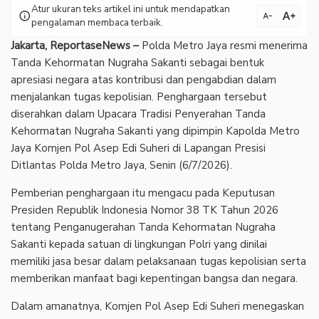
Atur ukuran teks artikel ini untuk mendapatkan
text_increase
info
text_decrease
pengalaman membaca terbaik.
Jakarta, ReportaseNews –
Polda Metro Jaya resmi menerima
Tanda Kehormatan Nugraha Sakanti sebagai bentuk
apresiasi negara atas kontribusi dan pengabdian dalam
menjalankan tugas kepolisian. Penghargaan tersebut
diserahkan dalam Upacara Tradisi Penyerahan Tanda
Kehormatan Nugraha Sakanti yang dipimpin Kapolda Metro
Jaya Komjen Pol Asep Edi Suheri di Lapangan Presisi
Ditlantas Polda Metro Jaya, Senin (6/7/2026).
‎Pemberian penghargaan itu mengacu pada Keputusan
Presiden Republik Indonesia Nomor 38 TK Tahun 2026
tentang Penganugerahan Tanda Kehormatan Nugraha
Sakanti kepada satuan di lingkungan Polri yang dinilai
memiliki jasa besar dalam pelaksanaan tugas kepolisian serta
memberikan manfaat bagi kepentingan bangsa dan negara.
‎Dalam amanatnya, Komjen Pol Asep Edi Suheri menegaskan