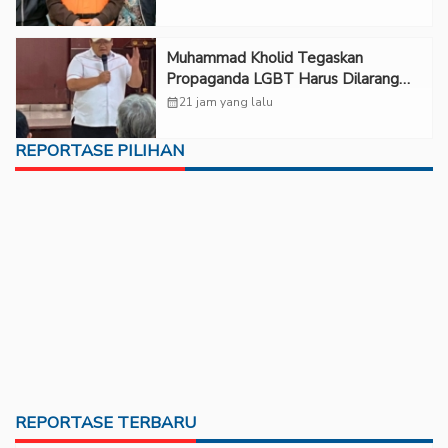
Muhammad Kholid Tegaskan
Propaganda LGBT Harus Dilarang
dan Minta Negara Melindungi Korban
calendar_month
21 jam yang lalu
REPORTASE PILIHAN
REPORTASE TERBARU