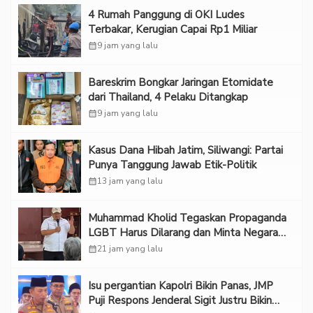
‎4 Rumah Panggung di OKI Ludes
Terbakar, Kerugian Capai Rp1 Miliar
calendar_month
9 jam yang lalu
Bareskrim Bongkar Jaringan Etomidate
dari Thailand, 4 Pelaku Ditangkap
calendar_month
9 jam yang lalu
Kasus Dana Hibah Jatim, Siliwangi: Partai
Punya Tanggung Jawab Etik-Politik
calendar_month
13 jam yang lalu
Muhammad Kholid Tegaskan Propaganda
LGBT Harus Dilarang dan Minta Negara
Melindungi Korban
calendar_month
21 jam yang lalu
Isu pergantian Kapolri Bikin Panas, JMP
Puji Respons Jenderal Sigit Justru Bikin