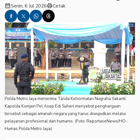
calendar_month
print
Senin, 6 Jul 2026
Cetak
Polda Metro Jaya menerima Tanda Kehormatan Nugraha Sakanti.
Kapolda Komjen Pol Asep Edi Suheri menyebut penghargaan
tersebut sebagai amanah negara yang harus diwujudkan melalui
pelayanan profesional dan humanis. (Foto: ReportaseNews/HO-
Humas Polda Metro Jaya)