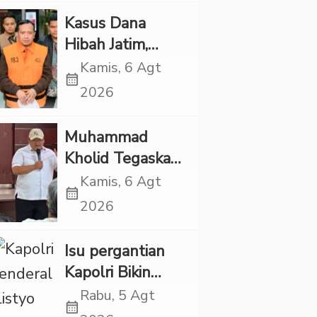
Pelaku Ditangkap
Kasus Dana
Hibah Jatim,
Siliwangi: Partai
Kamis, 6 Agt
calendar_month
Punya Tanggung
2026
Jawab Etik-Politik
Muhammad
Kholid Tegaskan
Propaganda
Kamis, 6 Agt
calendar_month
LGBT Harus
2026
Dilarang dan
Minta Negara
Isu pergantian
Melindungi
Kapolri Bikin
Korban
Panas, JMP Puji
Rabu, 5 Agt
calendar_month
Respons Jenderal