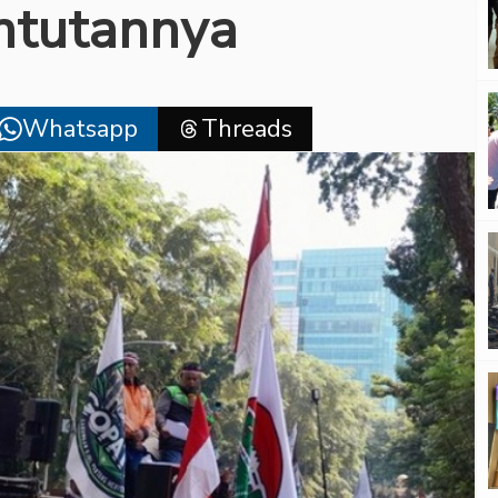
untutannya
Whatsapp
Threads