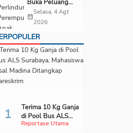
Buka Peluang
Periksa YouTuber
Selasa, 4 Agt
calendar_month
Bigmo terkait
2026
Dugaan
ERPOPULER
Eksploitasi Anak
Terima 10 Kg Ganja
di Pool Bus ALS
Reportase Utama
Surabaya,