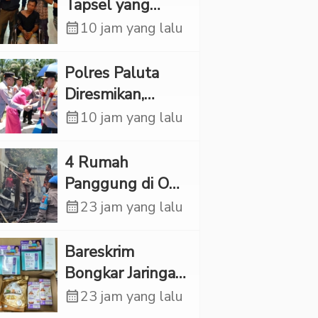
Rp6,7 Miliar
Tapsel yang
Ditemukan
calendar_month
10 jam yang lalu
Tewas di Sumur
Ternyata Korban
Polres Paluta
Kekerasan
Diresmikan,
Seksual
Begini
calendar_month
10 jam yang lalu
Tanggapan
Kapolres Tapsel
‎4 Rumah
Panggung di OKI
Ludes Terbakar,
calendar_month
23 jam yang lalu
Kerugian Capai
Rp1 Miliar
Bareskrim
Bongkar Jaringan
Etomidate dari
calendar_month
23 jam yang lalu
Thailand, 4