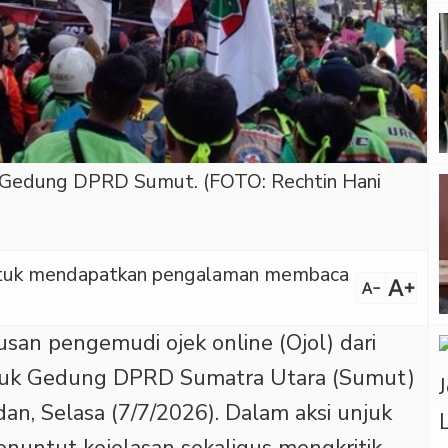
di Gedung DPRD Sumut. (FOTO: Rechtin Hani
 untuk mendapatkan pengalaman membaca
text_increase
text_decrease
usan pengemudi ojek online (Ojol) dari
uduk Gedung DPRD Sumatra Utara (Sumut)
an, Selasa (7/7/2026). Dalam aksi unjuk
enuntut kejelasan sekaligus mengkritik