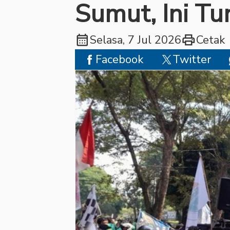
Sumut, Ini T
calendar_month
print
Selasa, 7 Jul 2026
Cetak
Facebook
Twitter