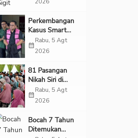
2026
Sigit Justru Bikin
“Adem”
Perkembangan
Kasus Smart
Village, Jaksa
Rabu, 5 Agt
calendar_month
Kembali Periksa
2026
Sejumlah Kades
81 Pasangan
Nikah Siri di
Tapsel Ikuti
Rabu, 5 Agt
calendar_month
Sidang Isbat
2026
Terpadu
Bocah 7 Tahun
Ditemukan