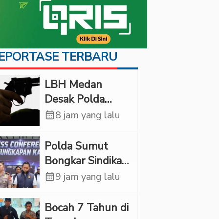
EPORTASE TERBARU
LBH Medan
Desak Polda
Sumut Usut
calendar_month
8 jam yang lalu
Kematian Winda
Lorenza
Polda Sumut
Bongkar Sindikat
Scamming
calendar_month
9 jam yang lalu
Internasional,
Korban Rugi
Bocah 7 Tahun di