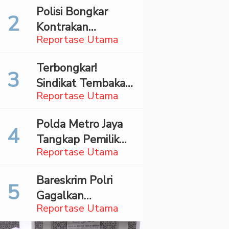
Mahasiswa Asal
Polisi Bongkar
Madina Ditangkap
Kontrakan
Bareskrim
Reportase Utama
Penyimpan 27,96
Kg Ganja di Jaktim
Terbongkar!
Sindikat Tembakau
Reportase Utama
Sintetis Bermodus
Mapping Digerebek
Polda Metro Jaya
di Jaksel
Tangkap Pemilik
Reportase Utama
Akun TikTok
Diduga Sebar
Bareskrim Polri
Hoaks Ajakan
Gagalkan
Demo Turunkan
Reportase Utama
Penyelundupan
Prabowo-Gibran
86,3 Kg Sabu, Dua