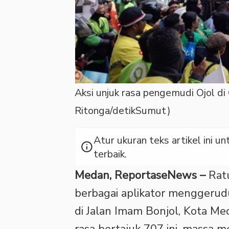
Aksi unjuk rasa pengemudi Ojol 
Ritonga/detikSumut)
Atur ukuran teks artikel ini
info
terbaik.
Medan, ReportaseNews –
Rat
berbagai aplikator mengger
di Jalan Imam Bonjol, Kota Med
rasa bertajuk 707 ini, massa m