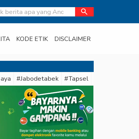
search
ITA
KODE ETIK
DISCLAIMER
Jaya
#Jabodetabek
#Tapsel
#Daerah
#Dit