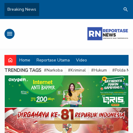
search
Breaking News
menu
home
Home
Reportase Utama
Video
TRENDING TAGS
#Narkoba
#Kriminal
#Hukum
#Polda Met