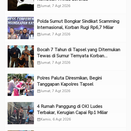
calendar_month
Jumat, 7 Agt 2026
Polda Sumut Bongkar Sindikat Scamming
Internasional, Korban Rugi Rp6,7 Miliar
calendar_month
Jumat, 7 Agt 2026
Bocah 7 Tahun di Tapsel yang Ditemukan
Tewas di Sumur Ternyata Korban
Kekerasan Seksual
calendar_month
Jumat, 7 Agt 2026
Polres Paluta Diresmikan, Begini
Tanggapan Kapolres Tapsel
calendar_month
Jumat, 7 Agt 2026
‎4 Rumah Panggung di OKI Ludes
Terbakar, Kerugian Capai Rp1 Miliar
calendar_month
Kamis, 6 Agt 2026