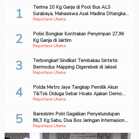
Terima 10 Kg Ganja di Pool Bus ALS
Surabaya, Mahasiswa Asal Madina Ditangkap
Reportase Utama
Bareskrim
Polisi Bongkar Kontrakan Penyimpan 27,96
Kg Ganja di Jaktim
Reportase Utama
Terbongkar! Sindikat Tembakau Sintetis
Bermodus Mapping Digerebek di Jaksel
Reportase Utama
Polda Metro Jaya Tangkap Pemilik Akun
TikTok Diduga Sebar Hoaks Ajakan Demo
Reportase Utama
Turunkan Prabowo-Gibran
Bareskrim Polri Gagalkan Penyelundupan
86,3 Kg Sabu, Dua Bos Jaringan Internasional
Reportase Utama
Diburu