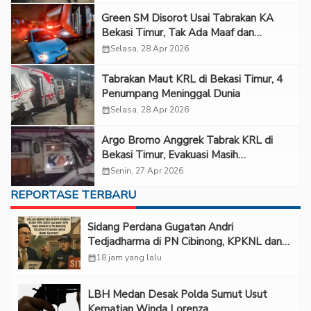
Green SM Disorot Usai Tabrakan KA
Bekasi Timur, Tak Ada Maaf dan
Belasungkawa
calendar_month
Selasa, 28 Apr 2026
Tabrakan Maut KRL di Bekasi Timur, 4
Penumpang Meninggal Dunia
calendar_month
Selasa, 28 Apr 2026
Argo Bromo Anggrek Tabrak KRL di
Bekasi Timur, Evakuasi Masih
Berlangsung
calendar_month
Senin, 27 Apr 2026
REPORTASE TERBARU
Sidang Perdana Gugatan Andri
Tedjadharma di PN Cibinong, KPKNL dan
PUPN Mangkir
calendar_month
18 jam yang lalu
LBH Medan Desak Polda Sumut Usut
Kematian Winda Lorenza