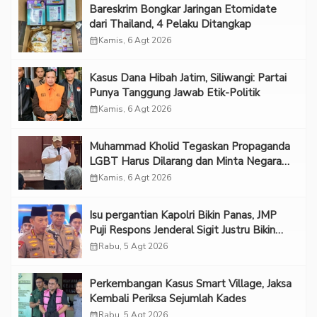
Bareskrim Bongkar Jaringan Etomidate
dari Thailand, 4 Pelaku Ditangkap
calendar_month
Kamis, 6 Agt 2026
Kasus Dana Hibah Jatim, Siliwangi: Partai
Punya Tanggung Jawab Etik-Politik
calendar_month
Kamis, 6 Agt 2026
Muhammad Kholid Tegaskan Propaganda
LGBT Harus Dilarang dan Minta Negara
Melindungi Korban
calendar_month
Kamis, 6 Agt 2026
Isu pergantian Kapolri Bikin Panas, JMP
Puji Respons Jenderal Sigit Justru Bikin
“Adem”
calendar_month
Rabu, 5 Agt 2026
Perkembangan Kasus Smart Village, Jaksa
Kembali Periksa Sejumlah Kades
calendar_month
Rabu, 5 Agt 2026