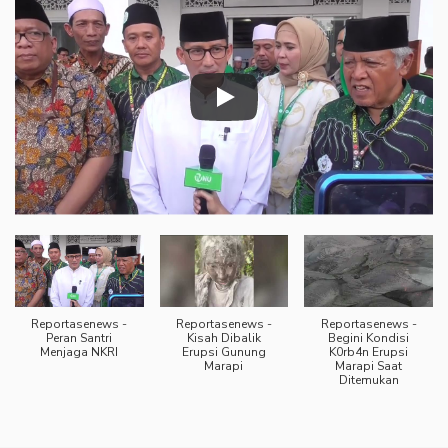
Reportasenews -
Reportasenews -
Reportasenews -
Peran Santri
Kisah Dibalik
Begini Kondisi
Menjaga NKRI
Erupsi Gunung
K0rb4n Erupsi
Marapi
Marapi Saat
Ditemukan