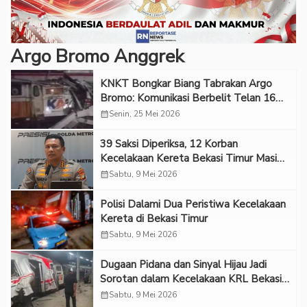
Argo Bromo Anggrek
KNKT Bongkar Biang Tabrakan Argo
Bromo: Komunikasi Berbelit Telan 16
Nyawa
calendar_month
Senin, 25 Mei 2026
39 Saksi Diperiksa, 12 Korban
Kecelakaan Kereta Bekasi Timur Masih
Dirawat di RS
calendar_month
Sabtu, 9 Mei 2026
Polisi Dalami Dua Peristiwa Kecelakaan
Kereta di Bekasi Timur
calendar_month
Sabtu, 9 Mei 2026
Dugaan Pidana dan Sinyal Hijau Jadi
Sorotan dalam Kecelakaan KRL Bekasi
Timur
calendar_month
Sabtu, 9 Mei 2026