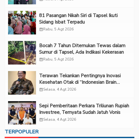
81 Pasangan Nikah Siri di Tapsel Ikuti
Sidang Isbat Terpadu
calendar_month
Rabu, 5 Agt 2026
Bocah 7 Tahun Ditemukan Tewas dalam
Sumur di Tapsel, Ada Indikasi Kekerasan
calendar_month
Rabu, 5 Agt 2026
Terawan Tekankan Pentingnya Inovasi
Kesehatan Otak di “Indonesian Brain
Forum 2026 UPN Veteran Jakarta”
calendar_month
Selasa, 4 Agt 2026
Sepi Pemberitaan Perkara Triliunan Rupiah
Investree, Ternyata Sudah Jatuh Vonis
calendar_month
Selasa, 4 Agt 2026
TERPOPULER