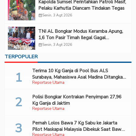
Kapolda Sumsel Perintahkan Patroli Masif,
Pelaku Karhutla Diancam Tindakan Tegas
calendar_month
Senin, 3 Agt 2026
TNI AL Bongkar Modus Keramba Apung,
1,6 Ton Pasir Timah Ilegal Gagal
Diselundupkan
calendar_month
Senin, 3 Agt 2026
TERPOPULER
Terima 10 Kg Ganja di Pool Bus ALS
Surabaya, Mahasiswa Asal Madina Ditangkap
Reportase Utama
Bareskrim
Polisi Bongkar Kontrakan Penyimpan 27,96
Kg Ganja di Jaktim
Reportase Utama
Pernah Lolos Bawa 7 Kg Sabu ke Jakarta
Pilot Maskapai Malaysia Dibekuk Saat Bawa
Reportase Utama
70 Ribu Pil Ekstasi Di Bandara Soetta