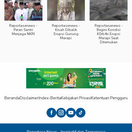
Reportasenews -
Reportasenews -
Reportasenews -
Peran Santri
Kisah Dibalik
Begini Kondisi
Menjaga NKRI
Erupsi Gunung
K0rb4n Erupsi
Marapi
Marapi Saat
Ditemukan
Beranda
Disclaimer
Index-Berita
Kebijakan Privasi
Ketentuan Pengguna
K
Reportase News - Inspiratif dan Terpercaya