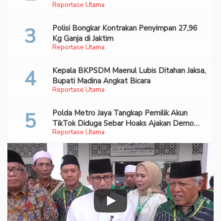
Reportase Utama
Polisi Bongkar Kontrakan Penyimpan 27,96
Kg Ganja di Jaktim
Reportase Utama
Kepala BKPSDM Maenul Lubis Ditahan Jaksa,
Bupati Madina Angkat Bicara
Reportase Utama
Polda Metro Jaya Tangkap Pemilik Akun
TikTok Diduga Sebar Hoaks Ajakan Demo
Reportase Utama
Turunkan Prabowo-Gibran