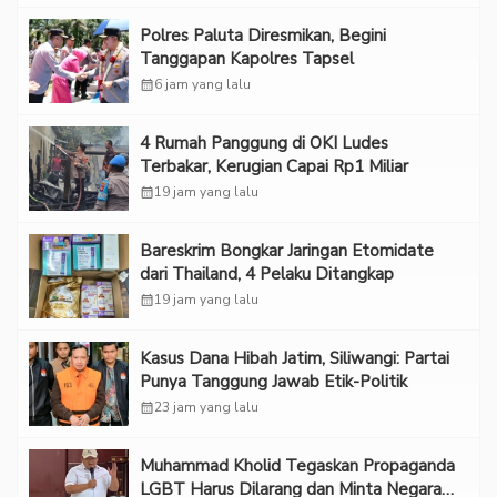
Polres Paluta Diresmikan, Begini
Tanggapan Kapolres Tapsel
calendar_month
6 jam yang lalu
‎4 Rumah Panggung di OKI Ludes
Terbakar, Kerugian Capai Rp1 Miliar
calendar_month
19 jam yang lalu
Bareskrim Bongkar Jaringan Etomidate
dari Thailand, 4 Pelaku Ditangkap
calendar_month
19 jam yang lalu
Kasus Dana Hibah Jatim, Siliwangi: Partai
Punya Tanggung Jawab Etik-Politik
calendar_month
23 jam yang lalu
Muhammad Kholid Tegaskan Propaganda
LGBT Harus Dilarang dan Minta Negara