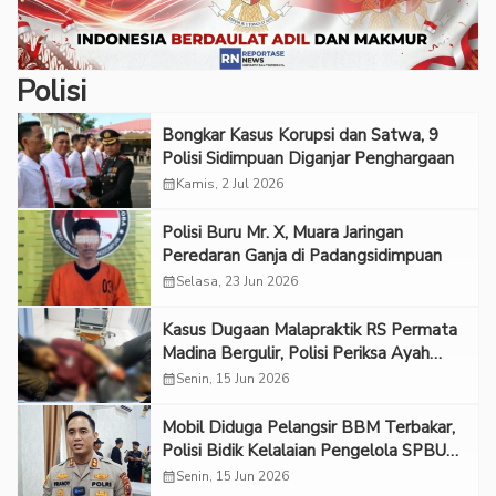
Polisi
Bongkar Kasus Korupsi dan Satwa, 9
Polisi Sidimpuan Diganjar Penghargaan
calendar_month
Kamis, 2 Jul 2026
Polisi Buru Mr. X, Muara Jaringan
Peredaran Ganja di Padangsidimpuan
calendar_month
Selasa, 23 Jun 2026
Kasus Dugaan Malapraktik RS Permata
Madina Bergulir, Polisi Periksa Ayah
Korban
calendar_month
Senin, 15 Jun 2026
Mobil Diduga Pelangsir BBM Terbakar,
Polisi Bidik Kelalaian Pengelola SPBU
Saba Purba
calendar_month
Senin, 15 Jun 2026