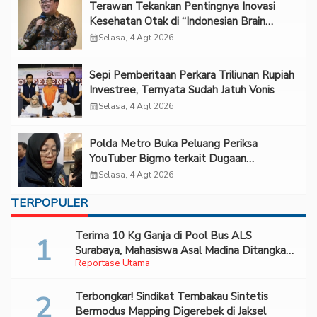
Terawan Tekankan Pentingnya Inovasi
Kesehatan Otak di “Indonesian Brain
Forum 2026 UPN Veteran Jakarta”
calendar_month
Selasa, 4 Agt 2026
Sepi Pemberitaan Perkara Triliunan Rupiah
Investree, Ternyata Sudah Jatuh Vonis
calendar_month
Selasa, 4 Agt 2026
Polda Metro Buka Peluang Periksa
YouTuber Bigmo terkait Dugaan
Eksploitasi Anak
calendar_month
Selasa, 4 Agt 2026
TERPOPULER
Terima 10 Kg Ganja di Pool Bus ALS
Surabaya, Mahasiswa Asal Madina Ditangkap
Reportase Utama
Bareskrim
Terbongkar! Sindikat Tembakau Sintetis
Bermodus Mapping Digerebek di Jaksel