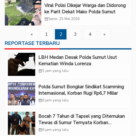
Viral Polisi Dikejar Warga dan Didorong
ke Parit Dekat Mako Polda Sumut
calendar_month
Senin, 25 Mei 2026
«
1
2
3
4
»
REPORTASE TERBARU
LBH Medan Desak Polda Sumut Usut
Kematian Winda Lorenza
calendar_month
5 jam yang lalu
Polda Sumut Bongkar Sindikat Scamming
Internasional, Korban Rugi Rp6,7 Miliar
calendar_month
6 jam yang lalu
Bocah 7 Tahun di Tapsel yang Ditemukan
Tewas di Sumur Ternyata Korban
Kekerasan Seksual
calendar_month
6 jam yang lalu