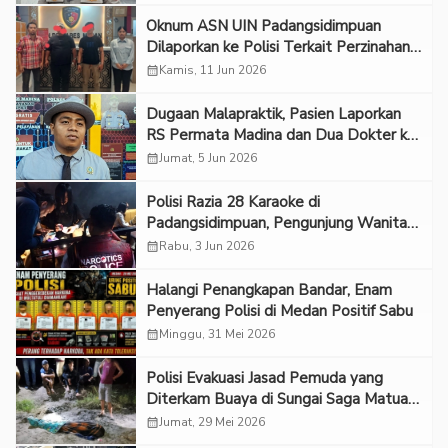
Oknum ASN UIN Padangsidimpuan
Dilaporkan ke Polisi Terkait Perzinahan
di Hotel
calendar_month
Kamis, 11 Jun 2026
Dugaan Malapraktik, Pasien Laporkan
RS Permata Madina dan Dua Dokter ke
Polisi
calendar_month
Jumat, 5 Jun 2026
Polisi Razia 28 Karaoke di
Padangsidimpuan, Pengunjung Wanita
Positif Nyabu
calendar_month
Rabu, 3 Jun 2026
Halangi Penangkapan Bandar, Enam
Penyerang Polisi di Medan Positif Sabu
calendar_month
Minggu, 31 Mei 2026
Polisi Evakuasi Jasad Pemuda yang
Diterkam Buaya di Sungai Saga Matua
Tapteng
calendar_month
Jumat, 29 Mei 2026