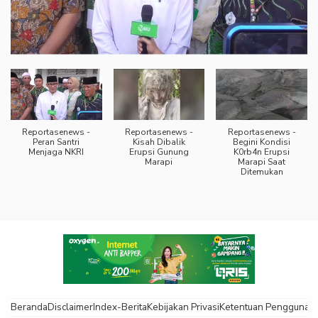
Reportasenews -
Reportasenews -
Reportasenews -
Peran Santri
Kisah Dibalik
Begini Kondisi
Menjaga NKRI
Erupsi Gunung
K0rb4n Erupsi
Marapi
Marapi Saat
Ditemukan
Beranda
Disclaimer
Index-Berita
Kebijakan Privasi
Ketentuan Pengguna
K