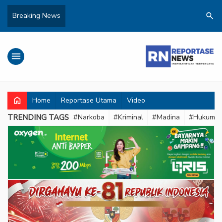
search
Breaking News
menu
home
Home
Reportase Utama
Video
TRENDING TAGS
#Narkoba
#Kriminal
#Madina
#Hukum