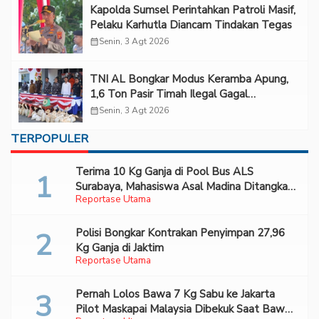
Kapolda Sumsel Perintahkan Patroli Masif,
Pelaku Karhutla Diancam Tindakan Tegas
calendar_month
Senin, 3 Agt 2026
TNI AL Bongkar Modus Keramba Apung,
1,6 Ton Pasir Timah Ilegal Gagal
Diselundupkan
calendar_month
Senin, 3 Agt 2026
TERPOPULER
Terima 10 Kg Ganja di Pool Bus ALS
Surabaya, Mahasiswa Asal Madina Ditangkap
Reportase Utama
Bareskrim
Polisi Bongkar Kontrakan Penyimpan 27,96
Kg Ganja di Jaktim
Reportase Utama
Pernah Lolos Bawa 7 Kg Sabu ke Jakarta
Pilot Maskapai Malaysia Dibekuk Saat Bawa