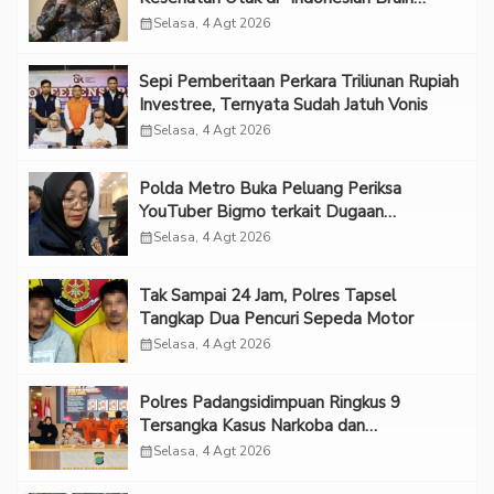
Forum 2026 UPN Veteran Jakarta”
calendar_month
Selasa, 4 Agt 2026
Sepi Pemberitaan Perkara Triliunan Rupiah
Investree, Ternyata Sudah Jatuh Vonis
calendar_month
Selasa, 4 Agt 2026
Polda Metro Buka Peluang Periksa
YouTuber Bigmo terkait Dugaan
Eksploitasi Anak
calendar_month
Selasa, 4 Agt 2026
Tak Sampai 24 Jam, Polres Tapsel
Tangkap Dua Pencuri Sepeda Motor
calendar_month
Selasa, 4 Agt 2026
Polres Padangsidimpuan Ringkus 9
Tersangka Kasus Narkoba dan
Penganiayaan
calendar_month
Selasa, 4 Agt 2026