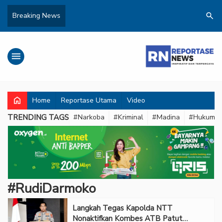
search
Breaking News
menu
home
Home
Reportase Utama
Video
TRENDING TAGS
#Narkoba
#Kriminal
#Madina
#Hukum
#RudiDarmoko
Langkah Tegas Kapolda NTT
Nonaktifkan Kombes ATB Patut