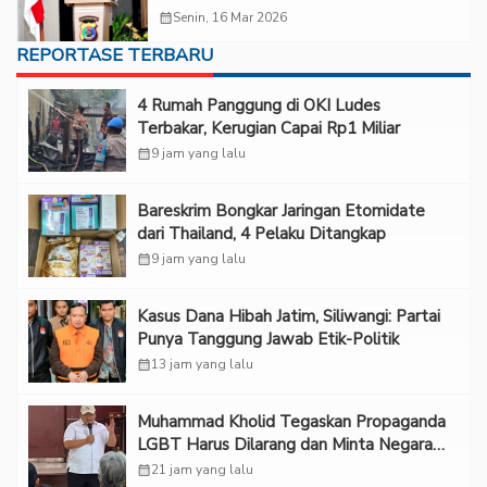
Diapresiasi
calendar_month
Senin, 16 Mar 2026
REPORTASE TERBARU
‎4 Rumah Panggung di OKI Ludes
Terbakar, Kerugian Capai Rp1 Miliar
calendar_month
9 jam yang lalu
Bareskrim Bongkar Jaringan Etomidate
dari Thailand, 4 Pelaku Ditangkap
calendar_month
9 jam yang lalu
Kasus Dana Hibah Jatim, Siliwangi: Partai
Punya Tanggung Jawab Etik-Politik
calendar_month
13 jam yang lalu
Muhammad Kholid Tegaskan Propaganda
LGBT Harus Dilarang dan Minta Negara
Melindungi Korban
calendar_month
21 jam yang lalu