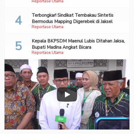
Reportase Utama
70 Ribu Pil Ekstasi Di Bandara Soetta
Terbongkar! Sindikat Tembakau Sintetis
Bermodus Mapping Digerebek di Jaksel
Reportase Utama
Kepala BKPSDM Maenul Lubis Ditahan Jaksa,
Bupati Madina Angkat Bicara
Reportase Utama