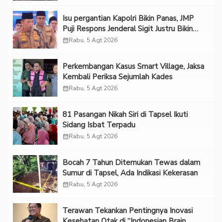
Isu pergantian Kapolri Bikin Panas, JMP
Puji Respons Jenderal Sigit Justru Bikin
“Adem”
calendar_month
Rabu, 5 Agt 2026
Perkembangan Kasus Smart Village, Jaksa
Kembali Periksa Sejumlah Kades
calendar_month
Rabu, 5 Agt 2026
81 Pasangan Nikah Siri di Tapsel Ikuti
Sidang Isbat Terpadu
calendar_month
Rabu, 5 Agt 2026
Bocah 7 Tahun Ditemukan Tewas dalam
Sumur di Tapsel, Ada Indikasi Kekerasan
calendar_month
Rabu, 5 Agt 2026
Terawan Tekankan Pentingnya Inovasi
Kesehatan Otak di “Indonesian Brain