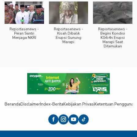
Reportasenews -
Reportasenews -
Reportasenews -
Peran Santri
Kisah Dibalik
Begini Kondisi
Menjaga NKRI
Erupsi Gunung
K0rb4n Erupsi
Marapi
Marapi Saat
Ditemukan
Beranda
Disclaimer
Index-Berita
Kebijakan Privasi
Ketentuan Pengguna
K