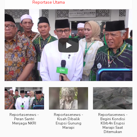
Reportase Utama
Reportasenews -
Reportasenews -
Reportasenews -
Peran Santri
Kisah Dibalik
Begini Kondisi
Menjaga NKRI
Erupsi Gunung
K0rb4n Erupsi
Marapi
Marapi Saat
Ditemukan