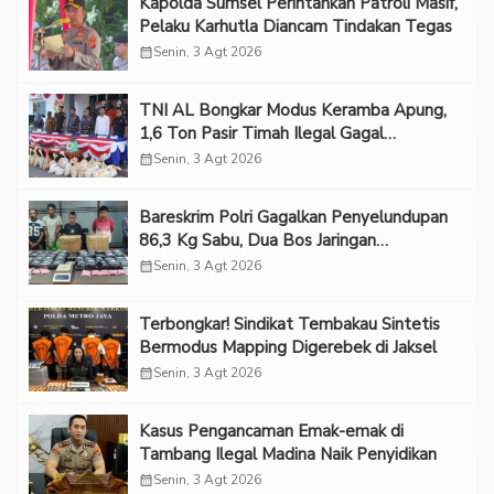
Kapolda Sumsel Perintahkan Patroli Masif,
Pelaku Karhutla Diancam Tindakan Tegas
calendar_month
Senin, 3 Agt 2026
TNI AL Bongkar Modus Keramba Apung,
1,6 Ton Pasir Timah Ilegal Gagal
Diselundupkan
calendar_month
Senin, 3 Agt 2026
Bareskrim Polri Gagalkan Penyelundupan
86,3 Kg Sabu, Dua Bos Jaringan
Internasional Diburu
calendar_month
Senin, 3 Agt 2026
Terbongkar! Sindikat Tembakau Sintetis
Bermodus Mapping Digerebek di Jaksel
calendar_month
Senin, 3 Agt 2026
Kasus Pengancaman Emak-emak di
Tambang Ilegal Madina Naik Penyidikan
calendar_month
Senin, 3 Agt 2026