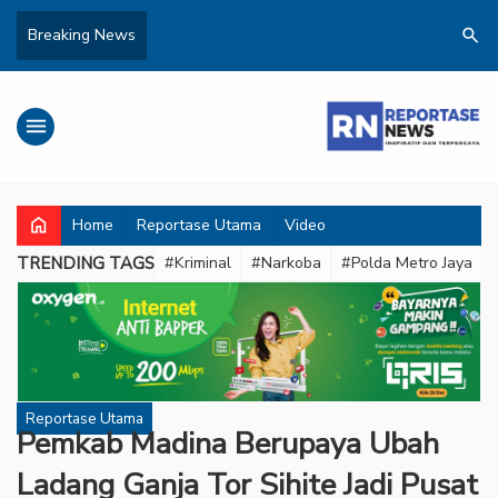
search
Breaking News
menu
home
Home
Reportase Utama
Video
TRENDING TAGS
#Kriminal
#Narkoba
#Polda Metro Jaya
Reportase Utama
Pemkab Madina Berupaya Ubah
Ladang Ganja Tor Sihite Jadi Pusat