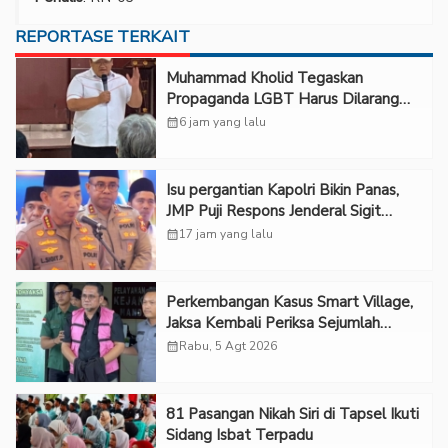
REPORTASE TERKAIT
Muhammad Kholid Tegaskan
Propaganda LGBT Harus Dilarang
dan Minta Negara Melindungi Korban
calendar_month
6 jam yang lalu
Isu pergantian Kapolri Bikin Panas,
JMP Puji Respons Jenderal Sigit
Justru Bikin “Adem”
calendar_month
17 jam yang lalu
Perkembangan Kasus Smart Village,
Jaksa Kembali Periksa Sejumlah
Kades
calendar_month
Rabu, 5 Agt 2026
81 Pasangan Nikah Siri di Tapsel Ikuti
Sidang Isbat Terpadu