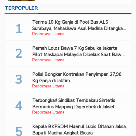
TERPOPULER
Terima 10 Kg Ganja di Pool Bus ALS
Surabaya, Mahasiswa Asal Madina Ditangkap
Reportase Utama
Bareskrim
Pernah Lolos Bawa 7 Kg Sabu ke Jakarta
Pilot Maskapai Malaysia Dibekuk Saat Bawa
Reportase Utama
70 Ribu Pil Ekstasi Di Bandara Soetta
Polisi Bongkar Kontrakan Penyimpan 27,96
Kg Ganja di Jaktim
Reportase Utama
Terbongkar! Sindikat Tembakau Sintetis
Bermodus Mapping Digerebek di Jaksel
Reportase Utama
Kepala BKPSDM Maenul Lubis Ditahan Jaksa,
Bupati Madina Angkat Bicara