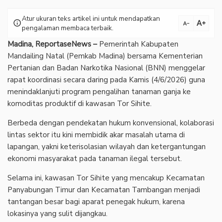
Atur ukuran teks artikel ini untuk mendapatkan
text_increase
info
text_decrease
pengalaman membaca terbaik.
Madina, ReportaseNews –
Pemerintah Kabupaten
Mandailing Natal (Pemkab Madina) bersama Kementerian
Pertanian dan Badan Narkotika Nasional (BNN) menggelar
rapat koordinasi secara daring pada Kamis (4/6/2026) guna
menindaklanjuti program pengalihan tanaman ganja ke
komoditas produktif di kawasan Tor Sihite.
Berbeda dengan pendekatan hukum konvensional, kolaborasi
lintas sektor itu kini membidik akar masalah utama di
lapangan, yakni keterisolasian wilayah dan ketergantungan
ekonomi masyarakat pada tanaman ilegal tersebut.
Selama ini, kawasan Tor Sihite yang mencakup Kecamatan
Panyabungan Timur dan Kecamatan Tambangan menjadi
tantangan besar bagi aparat penegak hukum, karena
lokasinya yang sulit dijangkau.