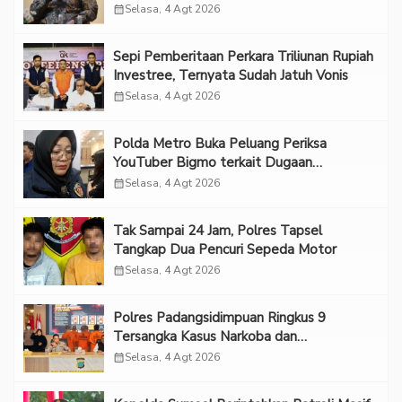
Forum 2026 UPN Veteran Jakarta”
calendar_month
Selasa, 4 Agt 2026
Sepi Pemberitaan Perkara Triliunan Rupiah
Investree, Ternyata Sudah Jatuh Vonis
calendar_month
Selasa, 4 Agt 2026
Polda Metro Buka Peluang Periksa
YouTuber Bigmo terkait Dugaan
Eksploitasi Anak
calendar_month
Selasa, 4 Agt 2026
Tak Sampai 24 Jam, Polres Tapsel
Tangkap Dua Pencuri Sepeda Motor
calendar_month
Selasa, 4 Agt 2026
Polres Padangsidimpuan Ringkus 9
Tersangka Kasus Narkoba dan
Penganiayaan
calendar_month
Selasa, 4 Agt 2026