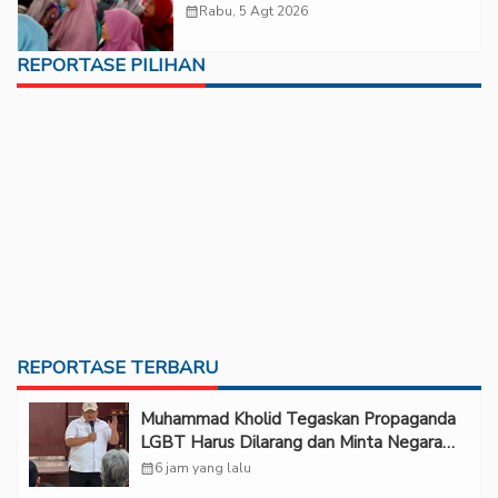
calendar_month
Rabu, 5 Agt 2026
REPORTASE PILIHAN
REPORTASE TERBARU
Muhammad Kholid Tegaskan Propaganda
LGBT Harus Dilarang dan Minta Negara
Melindungi Korban
calendar_month
6 jam yang lalu