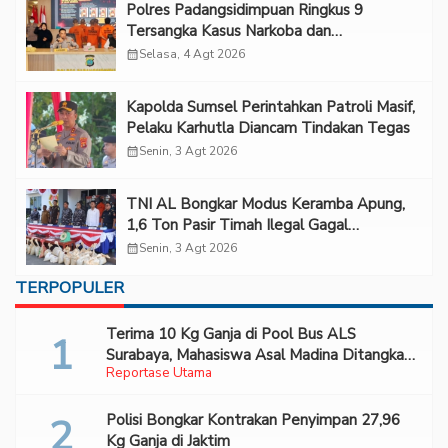
Polres Padangsidimpuan Ringkus 9
Tersangka Kasus Narkoba dan
Penganiayaan
calendar_month
Selasa, 4 Agt 2026
Kapolda Sumsel Perintahkan Patroli Masif,
Pelaku Karhutla Diancam Tindakan Tegas
calendar_month
Senin, 3 Agt 2026
TNI AL Bongkar Modus Keramba Apung,
1,6 Ton Pasir Timah Ilegal Gagal
Diselundupkan
calendar_month
Senin, 3 Agt 2026
TERPOPULER
Terima 10 Kg Ganja di Pool Bus ALS
Surabaya, Mahasiswa Asal Madina Ditangkap
Reportase Utama
Bareskrim
Polisi Bongkar Kontrakan Penyimpan 27,96
Kg Ganja di Jaktim