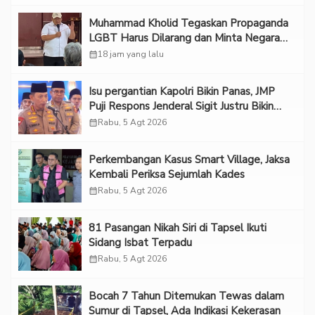
Muhammad Kholid Tegaskan Propaganda
LGBT Harus Dilarang dan Minta Negara
Melindungi Korban
calendar_month
18 jam yang lalu
Isu pergantian Kapolri Bikin Panas, JMP
Puji Respons Jenderal Sigit Justru Bikin
“Adem”
calendar_month
Rabu, 5 Agt 2026
Perkembangan Kasus Smart Village, Jaksa
Kembali Periksa Sejumlah Kades
calendar_month
Rabu, 5 Agt 2026
81 Pasangan Nikah Siri di Tapsel Ikuti
Sidang Isbat Terpadu
calendar_month
Rabu, 5 Agt 2026
Bocah 7 Tahun Ditemukan Tewas dalam
Sumur di Tapsel, Ada Indikasi Kekerasan