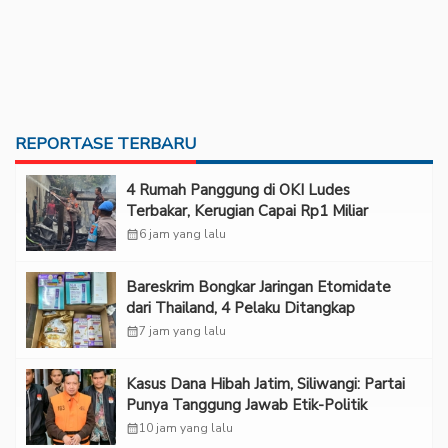
REPORTASE TERBARU
‎4 Rumah Panggung di OKI Ludes
Terbakar, Kerugian Capai Rp1 Miliar
calendar_month
6 jam yang lalu
Bareskrim Bongkar Jaringan Etomidate
dari Thailand, 4 Pelaku Ditangkap
calendar_month
7 jam yang lalu
Kasus Dana Hibah Jatim, Siliwangi: Partai
Punya Tanggung Jawab Etik-Politik
calendar_month
10 jam yang lalu