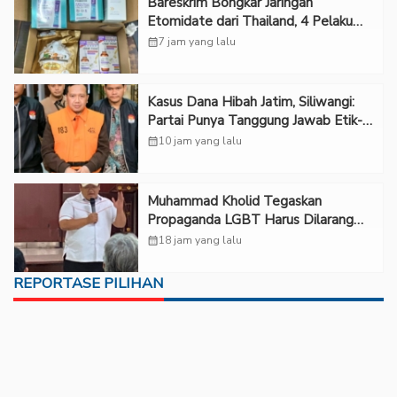
Bareskrim Bongkar Jaringan
Etomidate dari Thailand, 4 Pelaku
Ditangkap
calendar_month
7 jam yang lalu
Kasus Dana Hibah Jatim, Siliwangi:
Partai Punya Tanggung Jawab Etik-
Politik
calendar_month
10 jam yang lalu
Muhammad Kholid Tegaskan
Propaganda LGBT Harus Dilarang
dan Minta Negara Melindungi Korban
calendar_month
18 jam yang lalu
REPORTASE PILIHAN