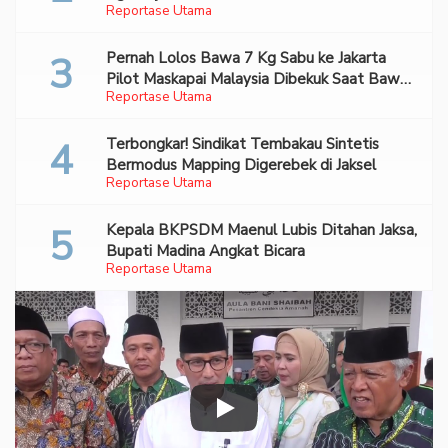
Reportase Utama
Pernah Lolos Bawa 7 Kg Sabu ke Jakarta
Pilot Maskapai Malaysia Dibekuk Saat Bawa
Reportase Utama
70 Ribu Pil Ekstasi Di Bandara Soetta
Terbongkar! Sindikat Tembakau Sintetis
Bermodus Mapping Digerebek di Jaksel
Reportase Utama
Kepala BKPSDM Maenul Lubis Ditahan Jaksa,
Bupati Madina Angkat Bicara
Reportase Utama