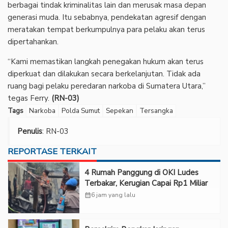
berbagai tindak kriminalitas lain dan merusak masa depan
generasi muda. Itu sebabnya, pendekatan agresif dengan
meratakan tempat berkumpulnya para pelaku akan terus
dipertahankan.
“Kami memastikan langkah penegakan hukum akan terus
diperkuat dan dilakukan secara berkelanjutan. Tidak ada
ruang bagi pelaku peredaran narkoba di Sumatera Utara,”
tegas Ferry.
(RN-03)
Tags
Narkoba
Polda Sumut
Sepekan
Tersangka
Penulis
: RN-03
REPORTASE TERKAIT
‎4 Rumah Panggung di OKI Ludes
Terbakar, Kerugian Capai Rp1 Miliar
calendar_month
6 jam yang lalu