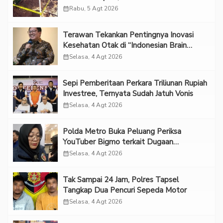
calendar_month
Rabu, 5 Agt 2026
Terawan Tekankan Pentingnya Inovasi
Kesehatan Otak di “Indonesian Brain
Forum 2026 UPN Veteran Jakarta”
calendar_month
Selasa, 4 Agt 2026
Sepi Pemberitaan Perkara Triliunan Rupiah
Investree, Ternyata Sudah Jatuh Vonis
calendar_month
Selasa, 4 Agt 2026
Polda Metro Buka Peluang Periksa
YouTuber Bigmo terkait Dugaan
Eksploitasi Anak
calendar_month
Selasa, 4 Agt 2026
Tak Sampai 24 Jam, Polres Tapsel
Tangkap Dua Pencuri Sepeda Motor
calendar_month
Selasa, 4 Agt 2026