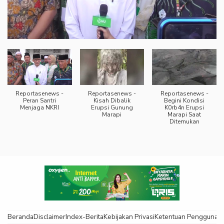
Reportasenews -
Reportasenews -
Reportasenews -
Peran Santri
Kisah Dibalik
Begini Kondisi
Menjaga NKRI
Erupsi Gunung
K0rb4n Erupsi
Marapi
Marapi Saat
Ditemukan
Beranda
Disclaimer
Index-Berita
Kebijakan Privasi
Ketentuan Pengguna
K