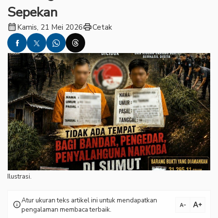
Sepekan
calendar_month
print
Kamis, 21 Mei 2026
Cetak
Ilustrasi.
Atur ukuran teks artikel ini untuk mendapatkan
text_increase
info
text_decrease
pengalaman membaca terbaik.