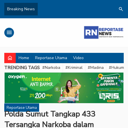
search
Breaking News
menu
home
Home
Reportase Utama
Video
TRENDING TAGS
#Narkoba
#Kriminal
#Madina
#Hukum
Reportase Utama
Polda Sumut Tangkap 433
Tersangka Narkoba dalam