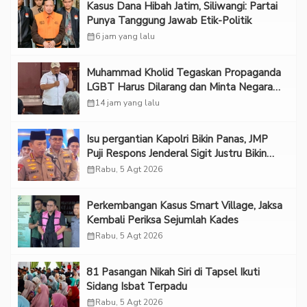
Kasus Dana Hibah Jatim, Siliwangi: Partai
Punya Tanggung Jawab Etik-Politik
calendar_month
6 jam yang lalu
Muhammad Kholid Tegaskan Propaganda
LGBT Harus Dilarang dan Minta Negara
Melindungi Korban
calendar_month
14 jam yang lalu
Isu pergantian Kapolri Bikin Panas, JMP
Puji Respons Jenderal Sigit Justru Bikin
“Adem”
calendar_month
Rabu, 5 Agt 2026
Perkembangan Kasus Smart Village, Jaksa
Kembali Periksa Sejumlah Kades
calendar_month
Rabu, 5 Agt 2026
81 Pasangan Nikah Siri di Tapsel Ikuti
Sidang Isbat Terpadu
calendar_month
Rabu, 5 Agt 2026