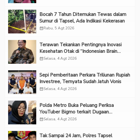
Bocah 7 Tahun Ditemukan Tewas dalam
Sumur di Tapsel, Ada Indikasi Kekerasan
calendar_month
Rabu, 5 Agt 2026
Terawan Tekankan Pentingnya Inovasi
Kesehatan Otak di “Indonesian Brain
Forum 2026 UPN Veteran Jakarta”
calendar_month
Selasa, 4 Agt 2026
Sepi Pemberitaan Perkara Triliunan Rupiah
Investree, Ternyata Sudah Jatuh Vonis
calendar_month
Selasa, 4 Agt 2026
Polda Metro Buka Peluang Periksa
YouTuber Bigmo terkait Dugaan
Eksploitasi Anak
calendar_month
Selasa, 4 Agt 2026
Tak Sampai 24 Jam, Polres Tapsel