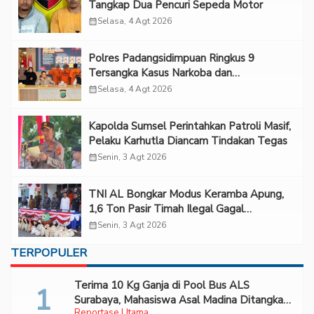
Tangkap Dua Pencuri Sepeda Motor
calendar_month
Selasa, 4 Agt 2026
Polres Padangsidimpuan Ringkus 9
Tersangka Kasus Narkoba dan
Penganiayaan
calendar_month
Selasa, 4 Agt 2026
Kapolda Sumsel Perintahkan Patroli Masif,
Pelaku Karhutla Diancam Tindakan Tegas
calendar_month
Senin, 3 Agt 2026
TNI AL Bongkar Modus Keramba Apung,
1,6 Ton Pasir Timah Ilegal Gagal
Diselundupkan
calendar_month
Senin, 3 Agt 2026
TERPOPULER
Terima 10 Kg Ganja di Pool Bus ALS
Surabaya, Mahasiswa Asal Madina Ditangkap
Reportase Utama