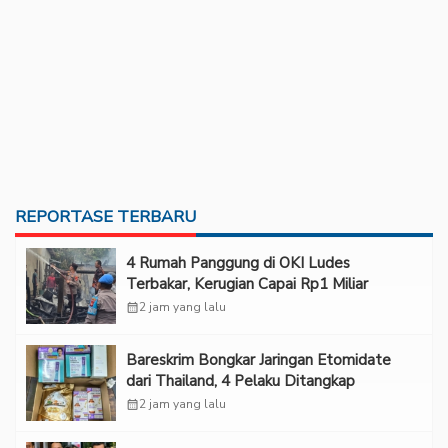
REPORTASE TERBARU
‎4 Rumah Panggung di OKI Ludes
Terbakar, Kerugian Capai Rp1 Miliar
calendar_month
2 jam yang lalu
Bareskrim Bongkar Jaringan Etomidate
dari Thailand, 4 Pelaku Ditangkap
calendar_month
2 jam yang lalu