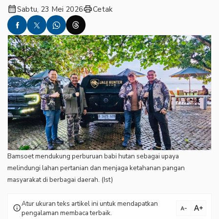
calendar_month
print
Sabtu, 23 Mei 2026
Cetak
Bamsoet mendukung perburuan babi hutan sebagai upaya
melindungi lahan pertanian dan menjaga ketahanan pangan
masyarakat di berbagai daerah. (Ist)
Atur ukuran teks artikel ini untuk mendapatkan
text_increase
info
text_decrease
pengalaman membaca terbaik.