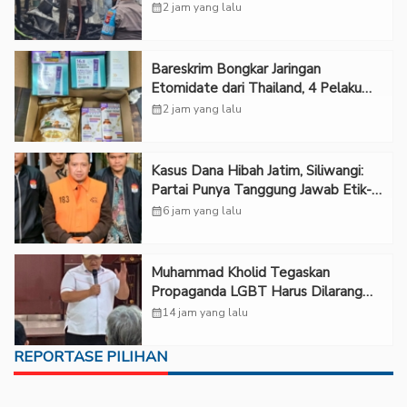
calendar_month
2 jam yang lalu
Bareskrim Bongkar Jaringan
Etomidate dari Thailand, 4 Pelaku
Ditangkap
calendar_month
2 jam yang lalu
Kasus Dana Hibah Jatim, Siliwangi:
Partai Punya Tanggung Jawab Etik-
Politik
calendar_month
6 jam yang lalu
Muhammad Kholid Tegaskan
Propaganda LGBT Harus Dilarang
dan Minta Negara Melindungi Korban
calendar_month
14 jam yang lalu
REPORTASE PILIHAN