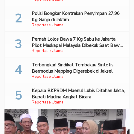
Bareskrim
Polisi Bongkar Kontrakan Penyimpan 27,96
Kg Ganja di Jaktim
Reportase Utama
Pernah Lolos Bawa 7 Kg Sabu ke Jakarta
Pilot Maskapai Malaysia Dibekuk Saat Bawa
Reportase Utama
70 Ribu Pil Ekstasi Di Bandara Soetta
Terbongkar! Sindikat Tembakau Sintetis
Bermodus Mapping Digerebek di Jaksel
Reportase Utama
Kepala BKPSDM Maenul Lubis Ditahan Jaksa,
Bupati Madina Angkat Bicara
Reportase Utama