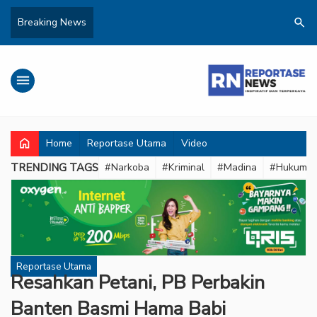
search
Breaking News
menu
home
Home
Reportase Utama
Video
TRENDING TAGS
#Narkoba
#Kriminal
#Madina
#Hukum
Reportase Utama
Resahkan Petani, PB Perbakin
Banten Basmi Hama Babi