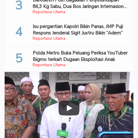
Bareskrim Polri Gagalkan Penyelundupan
86,3 Kg Sabu, Dua Bos Jaringan Internasional
Reportase Utama
Diburu
Isu pergantian Kapolri Bikin Panas, JMP Puji
Respons Jenderal Sigit Justru Bikin “Adem”
Reportase Utama
Polda Metro Buka Peluang Periksa YouTuber
Bigmo terkait Dugaan Eksploitasi Anak
Reportase Utama