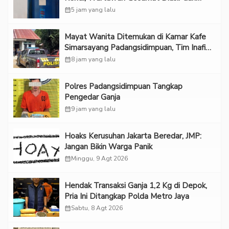
Ruangan
calendar_month
5 jam yang lalu
Mayat Wanita Ditemukan di Kamar Kafe
Simarsayang Padangsidimpuan, Tim Inafis
Diterjunkan
calendar_month
8 jam yang lalu
Polres Padangsidimpuan Tangkap
Pengedar Ganja
calendar_month
9 jam yang lalu
Hoaks Kerusuhan Jakarta Beredar, JMP:
Jangan Bikin Warga Panik
calendar_month
Minggu, 9 Agt 2026
Hendak Transaksi Ganja 1,2 Kg di Depok,
Pria Ini Ditangkap Polda Metro Jaya
calendar_month
Sabtu, 8 Agt 2026