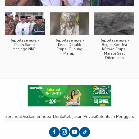
Reportasenews -
Reportasenews -
Reportasenews -
Peran Santri
Kisah Dibalik
Begini Kondisi
Menjaga NKRI
Erupsi Gunung
K0rb4n Erupsi
Marapi
Marapi Saat
Ditemukan
Beranda
Disclaimer
Index-Berita
Kebijakan Privasi
Ketentuan Pengguna
K