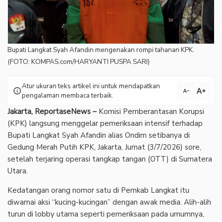
Bupati Langkat Syah Afandin mengenakan rompi tahanan KPK.
(FOTO: KOMPAS.com/HARYANTI PUSPA SARI)
Atur ukuran teks artikel ini untuk mendapatkan
text_increase
info
text_decrease
pengalaman membaca terbaik.
Jakarta, ReportaseNews –
Komisi Pemberantasan Korupsi
(KPK) langsung menggelar pemeriksaan intensif terhadap
Bupati Langkat Syah Afandin alias Ondim setibanya di
Gedung Merah Putih KPK, Jakarta, Jumat (3/7/2026) sore,
setelah terjaring operasi tangkap tangan (OTT) di Sumatera
Utara.
Kedatangan orang nomor satu di Pemkab Langkat itu
diwarnai aksi “kucing-kucingan” dengan awak media. Alih-alih
turun di lobby utama seperti pemeriksaan pada umumnya,