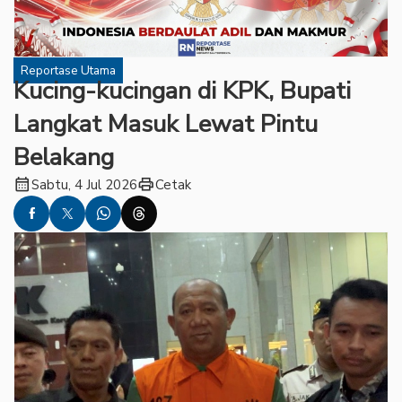
Reportase Utama
Kucing-kucingan di KPK, Bupati
Langkat Masuk Lewat Pintu
Belakang
calendar_month
print
Sabtu, 4 Jul 2026
Cetak