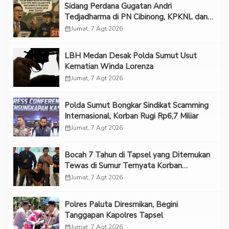
Sidang Perdana Gugatan Andri
Tedjadharma di PN Cibinong, KPKNL dan
PUPN Mangkir
calendar_month
Jumat, 7 Agt 2026
LBH Medan Desak Polda Sumut Usut
Kematian Winda Lorenza
calendar_month
Jumat, 7 Agt 2026
Polda Sumut Bongkar Sindikat Scamming
Internasional, Korban Rugi Rp6,7 Miliar
calendar_month
Jumat, 7 Agt 2026
Bocah 7 Tahun di Tapsel yang Ditemukan
Tewas di Sumur Ternyata Korban
Kekerasan Seksual
calendar_month
Jumat, 7 Agt 2026
Polres Paluta Diresmikan, Begini
Tanggapan Kapolres Tapsel
calendar_month
Jumat, 7 Agt 2026