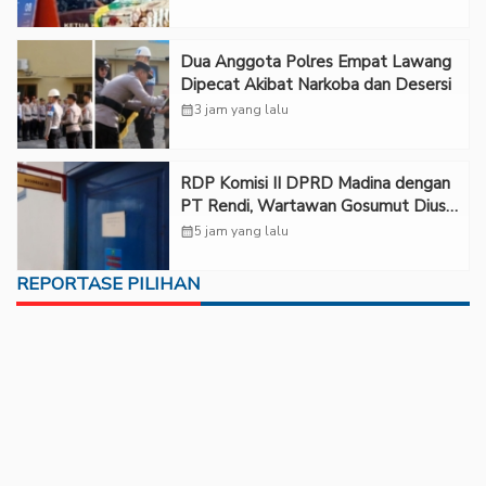
Dua Anggota Polres Empat Lawang
Dipecat Akibat Narkoba dan Desersi
calendar_month
3 jam yang lalu
RDP Komisi II DPRD Madina dengan
PT Rendi, Wartawan Gosumut Diusir
dari Ruangan
calendar_month
5 jam yang lalu
REPORTASE PILIHAN