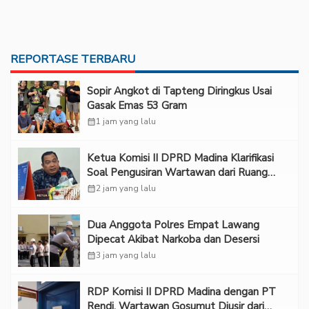
REPORTASE TERBARU
Sopir Angkot di Tapteng Diringkus Usai
Gasak Emas 53 Gram
calendar_month
1 jam yang lalu
Ketua Komisi II DPRD Madina Klarifikasi
Soal Pengusiran Wartawan dari Ruang
RDP
calendar_month
2 jam yang lalu
Dua Anggota Polres Empat Lawang
Dipecat Akibat Narkoba dan Desersi
calendar_month
3 jam yang lalu
RDP Komisi II DPRD Madina dengan PT
Rendi, Wartawan Gosumut Diusir dari