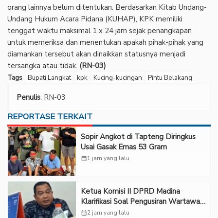
orang lainnya belum ditentukan. Berdasarkan Kitab Undang-
Undang Hukum Acara Pidana (KUHAP), KPK memiliki
tenggat waktu maksimal 1 x 24 jam sejak penangkapan
untuk memeriksa dan menentukan apakah pihak-pihak yang
diamankan tersebut akan dinaikkan statusnya menjadi
tersangka atau tidak.
(RN-03)
Tags
Bupati Langkat
kpk
Kucing-kucingan
Pintu Belakang
Penulis
: RN-03
REPORTASE TERKAIT
Sopir Angkot di Tapteng Diringkus
Usai Gasak Emas 53 Gram
calendar_month
1 jam yang lalu
Ketua Komisi II DPRD Madina
Klarifikasi Soal Pengusiran Wartawan
dari Ruang RDP
calendar_month
2 jam yang lalu