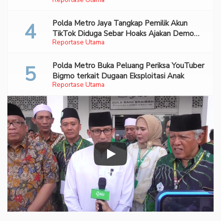
Polda Metro Jaya Tangkap Pemilik Akun
TikTok Diduga Sebar Hoaks Ajakan Demo
Reportase Utama
Turunkan Prabowo-Gibran
Polda Metro Buka Peluang Periksa YouTuber
Bigmo terkait Dugaan Eksploitasi Anak
Reportase Utama