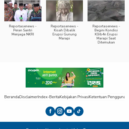
Reportasenews -
Reportasenews -
Reportasenews -
Peran Santri
Kisah Dibalik
Begini Kondisi
Menjaga NKRI
Erupsi Gunung
K0rb4n Erupsi
Marapi
Marapi Saat
Ditemukan
Beranda
Disclaimer
Index-Berita
Kebijakan Privasi
Ketentuan Pengguna
K