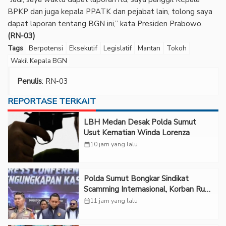
BPKP dan juga kepala PPATK dan pejabat lain, tolong saya
dapat laporan tentang BGN ini,” kata Presiden Prabowo.
(RN-03)
Tags
Berpotensi
Eksekutif
Legislatif
Mantan
Tokoh
Wakil Kepala BGN
Penulis
: RN-03
REPORTASE TERKAIT
LBH Medan Desak Polda Sumut
Usut Kematian Winda Lorenza
calendar_month
10 jam yang lalu
Polda Sumut Bongkar Sindikat
Scamming Internasional, Korban Rugi
Rp6,7 Miliar
calendar_month
11 jam yang lalu