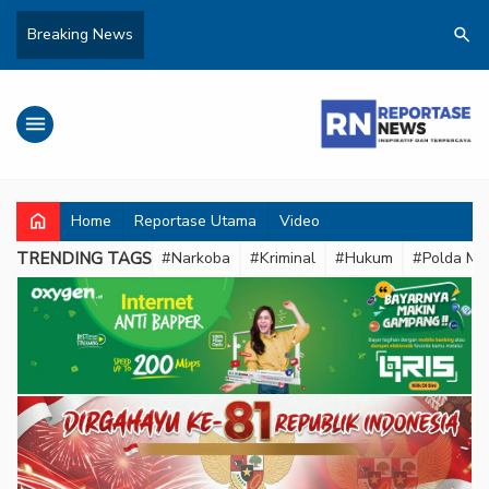
search
Breaking News
menu
home
Home
Reportase Utama
Video
TRENDING TAGS
#Narkoba
#Kriminal
#Hukum
#Polda Met