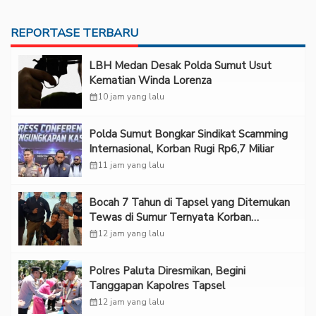
REPORTASE TERBARU
LBH Medan Desak Polda Sumut Usut
Kematian Winda Lorenza
calendar_month
10 jam yang lalu
Polda Sumut Bongkar Sindikat Scamming
Internasional, Korban Rugi Rp6,7 Miliar
calendar_month
11 jam yang lalu
Bocah 7 Tahun di Tapsel yang Ditemukan
Tewas di Sumur Ternyata Korban
Kekerasan Seksual
calendar_month
12 jam yang lalu
Polres Paluta Diresmikan, Begini
Tanggapan Kapolres Tapsel
calendar_month
12 jam yang lalu