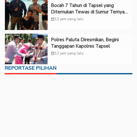
Bocah 7 Tahun di Tapsel yang
Ditemukan Tewas di Sumur Ternyata
Korban Kekerasan Seksual
calendar_month
12 jam yang lalu
Polres Paluta Diresmikan, Begini
Tanggapan Kapolres Tapsel
calendar_month
12 jam yang lalu
REPORTASE PILIHAN