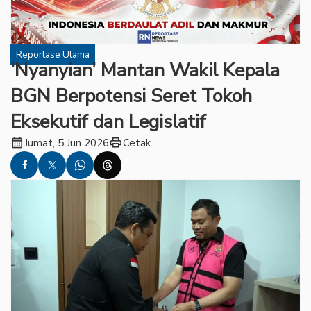
Reportase Utama
‘Nyanyian’ Mantan Wakil Kepala
BGN Berpotensi Seret Tokoh
Eksekutif dan Legislatif
calendar_month
print
Jumat, 5 Jun 2026
Cetak