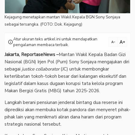
Kejagung menetapkan mantan Wakil Kepala BGN Sony Sonjaya
sebagai tersangka. (FOTO: Dok. Kejagung)
Atur ukuran teks artikel ini untuk mendapatkan
text_increase
info
text_decrease
pengalaman membaca terbaik.
Jakarta, ReportaseNews –
Mantan Wakil Kepala Badan Gizi
Nasional (BGN) Irjen Pol (Purn) Sony Sonjaya mengajukan diri
sebagai
justice collaborator
(JC) untuk membongkar
keterlibatan tokoh-tokoh besar dari kalangan eksekutif dan
legislatif dalam kasus dugaan korupsi tata kelola program
Makan Bergizi Gratis (MBG) tahun 2025-2026.
Langkah berani pensiunan jenderal bintang dua reserse ini
diprediksi akan membuka kotak pandora dan menyeret pihak-
pihak lain yang menikmati aliran dana haram dari program
strategis nasional tersebut.