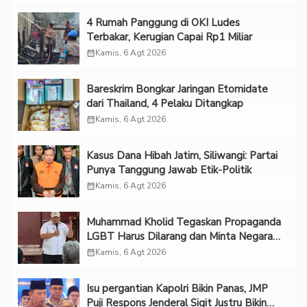
‎4 Rumah Panggung di OKI Ludes
Terbakar, Kerugian Capai Rp1 Miliar
calendar_month
Kamis, 6 Agt 2026
Bareskrim Bongkar Jaringan Etomidate
dari Thailand, 4 Pelaku Ditangkap
calendar_month
Kamis, 6 Agt 2026
Kasus Dana Hibah Jatim, Siliwangi: Partai
Punya Tanggung Jawab Etik-Politik
calendar_month
Kamis, 6 Agt 2026
Muhammad Kholid Tegaskan Propaganda
LGBT Harus Dilarang dan Minta Negara
Melindungi Korban
calendar_month
Kamis, 6 Agt 2026
Isu pergantian Kapolri Bikin Panas, JMP
Puji Respons Jenderal Sigit Justru Bikin