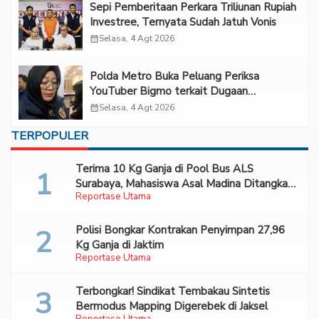
Sepi Pemberitaan Perkara Triliunan Rupiah
Investree, Ternyata Sudah Jatuh Vonis
calendar_month
Selasa, 4 Agt 2026
Polda Metro Buka Peluang Periksa
YouTuber Bigmo terkait Dugaan
Eksploitasi Anak
calendar_month
Selasa, 4 Agt 2026
TERPOPULER
Terima 10 Kg Ganja di Pool Bus ALS
Surabaya, Mahasiswa Asal Madina Ditangkap
Reportase Utama
Bareskrim
Polisi Bongkar Kontrakan Penyimpan 27,96
Kg Ganja di Jaktim
Reportase Utama
Terbongkar! Sindikat Tembakau Sintetis
Bermodus Mapping Digerebek di Jaksel
Reportase Utama