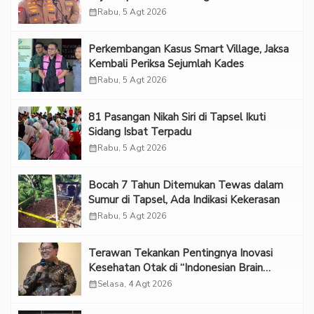
“Adem”
calendar_month
Rabu, 5 Agt 2026
Perkembangan Kasus Smart Village, Jaksa
Kembali Periksa Sejumlah Kades
calendar_month
Rabu, 5 Agt 2026
81 Pasangan Nikah Siri di Tapsel Ikuti
Sidang Isbat Terpadu
calendar_month
Rabu, 5 Agt 2026
Bocah 7 Tahun Ditemukan Tewas dalam
Sumur di Tapsel, Ada Indikasi Kekerasan
calendar_month
Rabu, 5 Agt 2026
Terawan Tekankan Pentingnya Inovasi
Kesehatan Otak di “Indonesian Brain
Forum 2026 UPN Veteran Jakarta”
calendar_month
Selasa, 4 Agt 2026