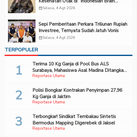
Kesehatan Otak di “Indonesian Brain
Forum 2026 UPN Veteran Jakarta”
calendar_month
Selasa, 4 Agt 2026
Sepi Pemberitaan Perkara Triliunan Rupiah
Investree, Ternyata Sudah Jatuh Vonis
calendar_month
Selasa, 4 Agt 2026
TERPOPULER
Terima 10 Kg Ganja di Pool Bus ALS
Surabaya, Mahasiswa Asal Madina Ditangkap
Reportase Utama
Bareskrim
Polisi Bongkar Kontrakan Penyimpan 27,96
Kg Ganja di Jaktim
Reportase Utama
Terbongkar! Sindikat Tembakau Sintetis
Bermodus Mapping Digerebek di Jaksel
Reportase Utama