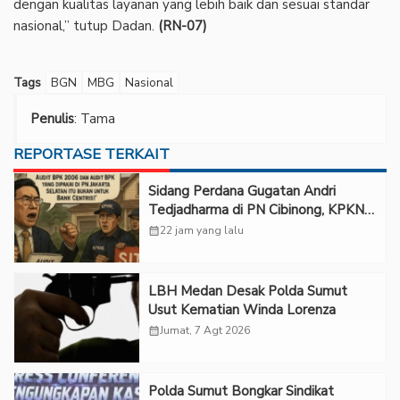
dengan kualitas layanan yang lebih baik dan sesuai standar
nasional,” tutup Dadan.
(RN-07)
Tags
BGN
MBG
Nasional
Penulis
: Tama
REPORTASE TERKAIT
Sidang Perdana Gugatan Andri
Tedjadharma di PN Cibinong, KPKNL
dan PUPN Mangkir
calendar_month
22 jam yang lalu
LBH Medan Desak Polda Sumut
Usut Kematian Winda Lorenza
calendar_month
Jumat, 7 Agt 2026
Polda Sumut Bongkar Sindikat