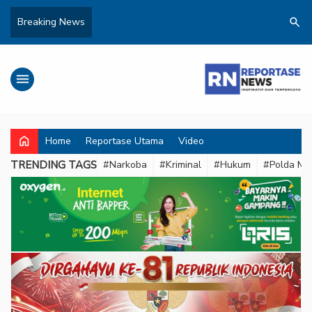
search
Breaking News
menu
home
Home
Reportase Utama
Video
TRENDING TAGS
#Narkoba
#Kriminal
#Hukum
#Polda Met