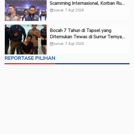
Scamming Internasional, Korban Rugi
Rp6,7 Miliar
calendar_month
Jumat, 7 Agt 2026
Bocah 7 Tahun di Tapsel yang
Ditemukan Tewas di Sumur Ternyata
Korban Kekerasan Seksual
calendar_month
Jumat, 7 Agt 2026
REPORTASE PILIHAN