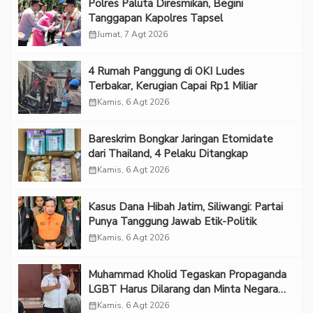
Polres Paluta Diresmikan, Begini
Tanggapan Kapolres Tapsel
calendar_month
Jumat, 7 Agt 2026
‎4 Rumah Panggung di OKI Ludes
Terbakar, Kerugian Capai Rp1 Miliar
calendar_month
Kamis, 6 Agt 2026
Bareskrim Bongkar Jaringan Etomidate
dari Thailand, 4 Pelaku Ditangkap
calendar_month
Kamis, 6 Agt 2026
Kasus Dana Hibah Jatim, Siliwangi: Partai
Punya Tanggung Jawab Etik-Politik
calendar_month
Kamis, 6 Agt 2026
Muhammad Kholid Tegaskan Propaganda
LGBT Harus Dilarang dan Minta Negara
Melindungi Korban
calendar_month
Kamis, 6 Agt 2026