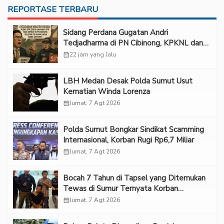
REPORTASE TERBARU
Sidang Perdana Gugatan Andri
Tedjadharma di PN Cibinong, KPKNL dan
PUPN Mangkir
calendar_month
22 jam yang lalu
LBH Medan Desak Polda Sumut Usut
Kematian Winda Lorenza
calendar_month
Jumat, 7 Agt 2026
Polda Sumut Bongkar Sindikat Scamming
Internasional, Korban Rugi Rp6,7 Miliar
calendar_month
Jumat, 7 Agt 2026
Bocah 7 Tahun di Tapsel yang Ditemukan
Tewas di Sumur Ternyata Korban
Kekerasan Seksual
calendar_month
Jumat, 7 Agt 2026