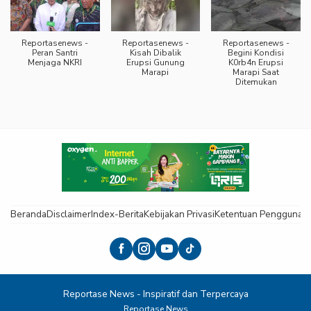
Reportasenews -
Reportasenews -
Reportasenews -
Peran Santri
Kisah Dibalik
Begini Kondisi
Menjaga NKRI
Erupsi Gunung
K0rb4n Erupsi
Marapi
Marapi Saat
Ditemukan
Beranda
Disclaimer
Index-Berita
Kebijakan Privasi
Ketentuan Pengguna
K
Reportase News - Inspiratif dan Terpercaya
Reportase News