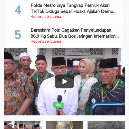
Polda Metro Jaya Tangkap Pemilik Akun
TikTok Diduga Sebar Hoaks Ajakan Demo
Reportase Utama
Turunkan Prabowo-Gibran
Bareskrim Polri Gagalkan Penyelundupan
86,3 Kg Sabu, Dua Bos Jaringan Internasional
Reportase Utama
Diburu