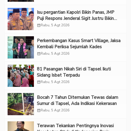
Isu pergantian Kapolri Bikin Panas, JMP
Puji Respons Jenderal Sigit Justru Bikin
“Adem”
calendar_month
Rabu, 5 Agt 2026
Perkembangan Kasus Smart Village, Jaksa
Kembali Periksa Sejumlah Kades
calendar_month
Rabu, 5 Agt 2026
81 Pasangan Nikah Siri di Tapsel Ikuti
Sidang Isbat Terpadu
calendar_month
Rabu, 5 Agt 2026
Bocah 7 Tahun Ditemukan Tewas dalam
Sumur di Tapsel, Ada Indikasi Kekerasan
calendar_month
Rabu, 5 Agt 2026
Terawan Tekankan Pentingnya Inovasi