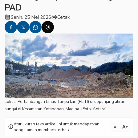
PAD
calendar_month
print
Senin, 25 Mei 2026
Cetak
Lokasi Pertambangan Emas Tanpa Izin (PETI) di sepanjang aliran
sungai di Kecamatan Kotanopan, Madina. (Foto: Antara)
Atur ukuran teks artikel ini untuk mendapatkan
text_increase
info
text_decrease
pengalaman membaca terbaik.