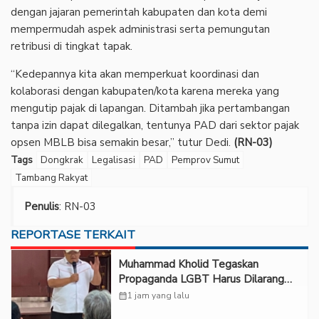
dengan jajaran pemerintah kabupaten dan kota demi
mempermudah aspek administrasi serta pemungutan
retribusi di tingkat tapak.
“Kedepannya kita akan memperkuat koordinasi dan
kolaborasi dengan kabupaten/kota karena mereka yang
mengutip pajak di lapangan. Ditambah jika pertambangan
tanpa izin dapat dilegalkan, tentunya PAD dari sektor pajak
opsen MBLB bisa semakin besar,” tutur Dedi.
(RN-03)
Tags
Dongkrak
Legalisasi
PAD
Pemprov Sumut
Tambang Rakyat
Penulis
: RN-03
REPORTASE TERKAIT
Muhammad Kholid Tegaskan
Propaganda LGBT Harus Dilarang
dan Minta Negara Melindungi Korban
calendar_month
1 jam yang lalu