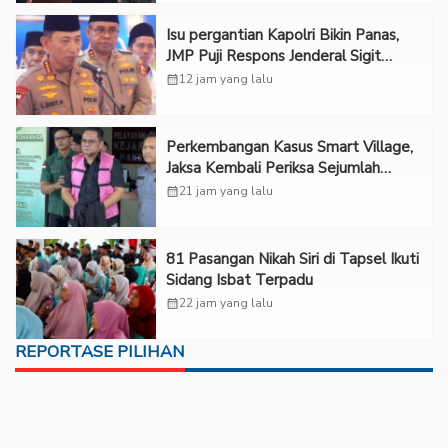
Isu pergantian Kapolri Bikin Panas,
JMP Puji Respons Jenderal Sigit
Justru Bikin “Adem”
calendar_month
12 jam yang lalu
Perkembangan Kasus Smart Village,
Jaksa Kembali Periksa Sejumlah
Kades
calendar_month
21 jam yang lalu
81 Pasangan Nikah Siri di Tapsel Ikuti
Sidang Isbat Terpadu
calendar_month
22 jam yang lalu
REPORTASE PILIHAN