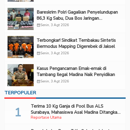
Bareskrim Polri Gagalkan Penyelundupan
86,3 Kg Sabu, Dua Bos Jaringan
Internasional Diburu
calendar_month
Senin, 3 Agt 2026
Terbongkar! Sindikat Tembakau Sintetis
Bermodus Mapping Digerebek di Jaksel
calendar_month
Senin, 3 Agt 2026
Kasus Pengancaman Emak-emak di
Tambang Ilegal Madina Naik Penyidikan
calendar_month
Senin, 3 Agt 2026
TERPOPULER
Terima 10 Kg Ganja di Pool Bus ALS
Surabaya, Mahasiswa Asal Madina Ditangkap
Reportase Utama
Bareskrim