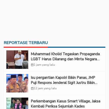
REPORTASE TERBARU
Muhammad Kholid Tegaskan Propaganda
LGBT Harus Dilarang dan Minta Negara
Melindungi Korban
calendar_month
1 jam yang lalu
Isu pergantian Kapolri Bikin Panas, JMP
Puji Respons Jenderal Sigit Justru Bikin
“Adem”
calendar_month
12 jam yang lalu
Perkembangan Kasus Smart Village, Jaksa
Kembali Periksa Sejumlah Kades