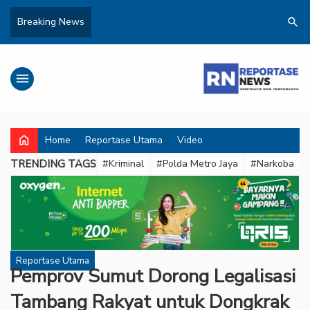
search
Breaking News
menu
home
Home
Reportase Utama
Video
TRENDING TAGS
#Kriminal
#Polda Metro Jaya
#Narkoba
Reportase Utama
Pemprov Sumut Dorong Legalisasi
Tambang Rakyat untuk Dongkrak