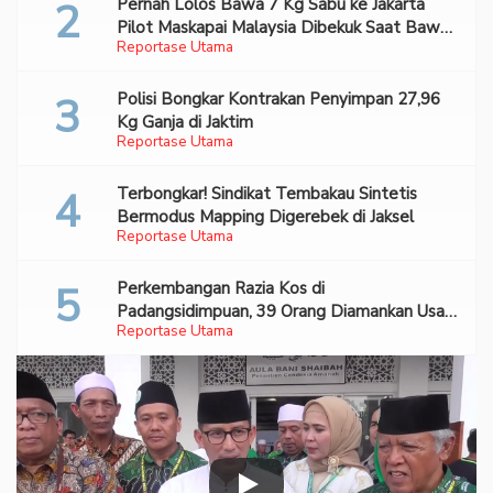
Pernah Lolos Bawa 7 Kg Sabu ke Jakarta
Pilot Maskapai Malaysia Dibekuk Saat Bawa
Reportase Utama
70 Ribu Pil Ekstasi Di Bandara Soetta
Polisi Bongkar Kontrakan Penyimpan 27,96
Kg Ganja di Jaktim
Reportase Utama
Terbongkar! Sindikat Tembakau Sintetis
Bermodus Mapping Digerebek di Jaksel
Reportase Utama
Perkembangan Razia Kos di
Padangsidimpuan, 39 Orang Diamankan Usai
Reportase Utama
Digerebek Warga