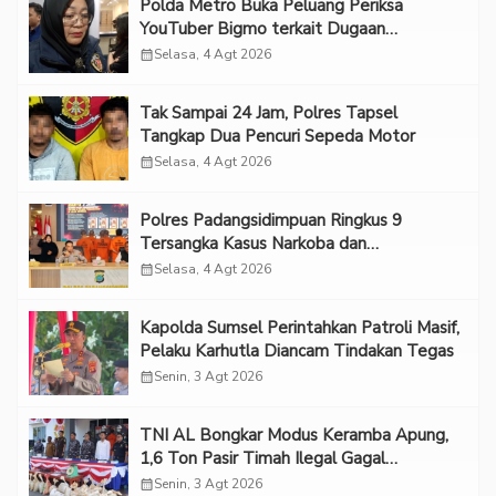
Polda Metro Buka Peluang Periksa
YouTuber Bigmo terkait Dugaan
Eksploitasi Anak
calendar_month
Selasa, 4 Agt 2026
Tak Sampai 24 Jam, Polres Tapsel
Tangkap Dua Pencuri Sepeda Motor
calendar_month
Selasa, 4 Agt 2026
Polres Padangsidimpuan Ringkus 9
Tersangka Kasus Narkoba dan
Penganiayaan
calendar_month
Selasa, 4 Agt 2026
Kapolda Sumsel Perintahkan Patroli Masif,
Pelaku Karhutla Diancam Tindakan Tegas
calendar_month
Senin, 3 Agt 2026
TNI AL Bongkar Modus Keramba Apung,
1,6 Ton Pasir Timah Ilegal Gagal
Diselundupkan
calendar_month
Senin, 3 Agt 2026