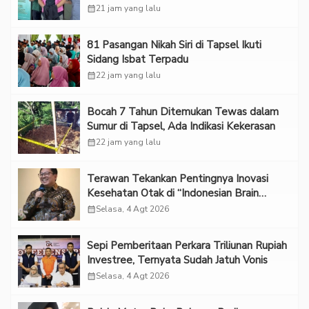
calendar_month
21 jam yang lalu
81 Pasangan Nikah Siri di Tapsel Ikuti
Sidang Isbat Terpadu
calendar_month
22 jam yang lalu
Bocah 7 Tahun Ditemukan Tewas dalam
Sumur di Tapsel, Ada Indikasi Kekerasan
calendar_month
22 jam yang lalu
Terawan Tekankan Pentingnya Inovasi
Kesehatan Otak di “Indonesian Brain
Forum 2026 UPN Veteran Jakarta”
calendar_month
Selasa, 4 Agt 2026
Sepi Pemberitaan Perkara Triliunan Rupiah
Investree, Ternyata Sudah Jatuh Vonis
calendar_month
Selasa, 4 Agt 2026