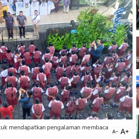
 untuk mendapatkan pengalaman membaca
text_increase
text_decrease