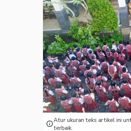
Atur ukuran teks artikel ini
info
terbaik.