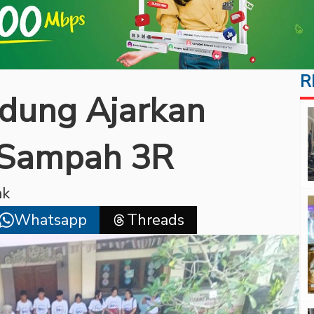
R
adung Ajarkan
 Sampah 3R
ak
Whatsapp
Threads