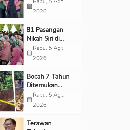
Village, Jaksa
Rabu, 5 Agt
calendar_month
Kembali Periksa
2026
Sejumlah Kades
81 Pasangan
Nikah Siri di
Tapsel Ikuti
Rabu, 5 Agt
calendar_month
Sidang Isbat
2026
Terpadu
Bocah 7 Tahun
Ditemukan
Tewas dalam
Rabu, 5 Agt
calendar_month
Sumur di Tapsel,
2026
Ada Indikasi
Kekerasan
Terawan