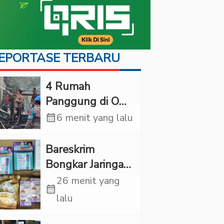
EPORTASE TERBARU
‎4 Rumah
Panggung di OKI
Ludes Terbakar,
calendar_month
6 menit yang lalu
Kerugian Capai
Rp1 Miliar
Bareskrim
Bongkar Jaringan
Etomidate dari
26 menit yang
calendar_month
Thailand, 4
lalu
Pelaku Ditangkap