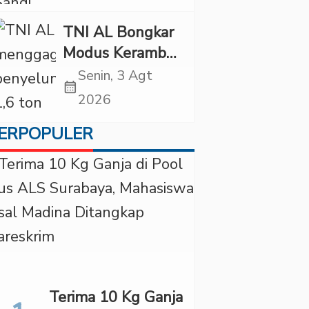
Diancam
Tindakan Tegas
TNI AL Bongkar
Modus Keramba
Apung, 1,6 Ton
Senin, 3 Agt
calendar_month
Pasir Timah
2026
Ilegal Gagal
ERPOPULER
Diselundupkan
Terima 10 Kg Ganja