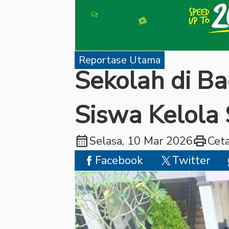
Reportase Utama
Sekolah di B
Siswa Kelola
calendar_month
print
Selasa, 10 Mar 2026
Cet
Facebook
Twitter