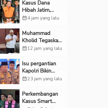
Kasus Dana
Hibah Jatim,
Siliwangi: Partai
calendar_month
4 jam yang lalu
Punya Tanggung
Jawab Etik-Politik
Muhammad
Kholid Tegaskan
Propaganda
calendar_month
12 jam yang lalu
LGBT Harus
Dilarang dan
Isu pergantian
Minta Negara
Kapolri Bikin
Melindungi
Panas, JMP Puji
calendar_month
23 jam yang lalu
Korban
Respons Jenderal
Sigit Justru Bikin
Perkembangan
“Adem”
Kasus Smart