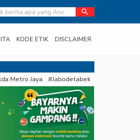
search
ITA
KODE ETIK
DISCLAIMER
lda Metro Jaya
#Jabodetabek
#Bareskrim Pol