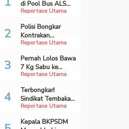
di Pool Bus ALS
Reportase Utama
Surabaya,
Mahasiswa Asal
Polisi Bongkar
Madina Ditangkap
Kontrakan
Bareskrim
Reportase Utama
Penyimpan 27,96
Kg Ganja di Jaktim
Pernah Lolos Bawa
7 Kg Sabu ke
Reportase Utama
Jakarta Pilot
Maskapai Malaysia
Terbongkar!
Dibekuk Saat Bawa
Sindikat Tembakau
70 Ribu Pil Ekstasi
Reportase Utama
Sintetis Bermodus
Di Bandara Soetta
Mapping Digerebek
Kepala BKPSDM
di Jaksel