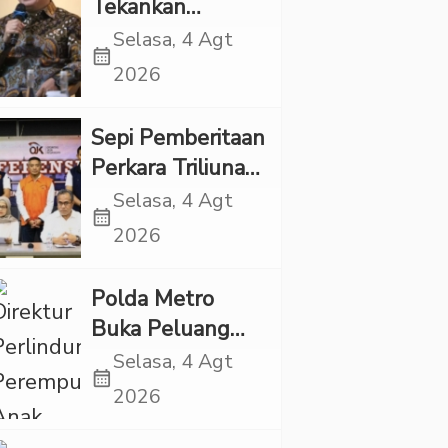
Tekankan
Pentingnya
Selasa, 4 Agt
calendar_month
Inovasi
2026
Kesehatan Otak
di “Indonesian
Sepi Pemberitaan
Brain Forum
Perkara Triliunan
2026 UPN
Rupiah Investree,
Selasa, 4 Agt
Veteran Jakarta”
calendar_month
Ternyata Sudah
2026
Jatuh Vonis
Polda Metro
Buka Peluang
Periksa YouTuber
Selasa, 4 Agt
calendar_month
Bigmo terkait
2026
Dugaan