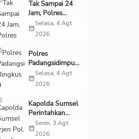
Eksploitasi Anak
Tak Sampai 24
Jam, Polres
Tapsel Tangkap
Selasa, 4 Agt
calendar_month
Dua Pencuri
2026
Sepeda Motor
Polres
Padangsidimpuan
Ringkus 9
Selasa, 4 Agt
calendar_month
Tersangka Kasus
2026
Narkoba dan
Penganiayaan
Kapolda Sumsel
Perintahkan
Patroli Masif,
Senin, 3 Agt
calendar_month
Pelaku Karhutla
2026