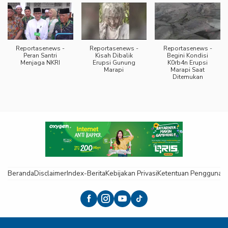
Reportasenews -
Reportasenews -
Reportasenews -
Peran Santri
Kisah Dibalik
Begini Kondisi
Menjaga NKRI
Erupsi Gunung
K0rb4n Erupsi
Marapi
Marapi Saat
Ditemukan
Beranda
Disclaimer
Index-Berita
Kebijakan Privasi
Ketentuan Pengguna
K