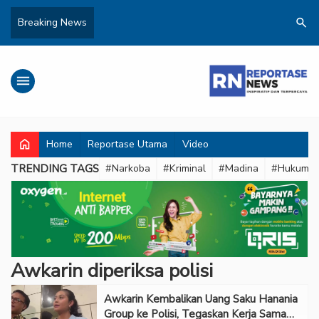
search
Breaking News
menu
home
Home
Reportase Utama
Video
TRENDING TAGS
#Narkoba
#Kriminal
#Madina
#Hukum
Awkarin diperiksa polisi
Awkarin Kembalikan Uang Saku Hanania
Group ke Polisi, Tegaskan Kerja Sama