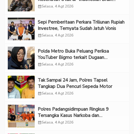
Forum 2026 UPN Veteran Jakarta”
calendar_month
Selasa, 4 Agt 2026
Sepi Pemberitaan Perkara Triliunan Rupiah
Investree, Ternyata Sudah Jatuh Vonis
calendar_month
Selasa, 4 Agt 2026
Polda Metro Buka Peluang Periksa
YouTuber Bigmo terkait Dugaan
Eksploitasi Anak
calendar_month
Selasa, 4 Agt 2026
Tak Sampai 24 Jam, Polres Tapsel
Tangkap Dua Pencuri Sepeda Motor
calendar_month
Selasa, 4 Agt 2026
Polres Padangsidimpuan Ringkus 9
Tersangka Kasus Narkoba dan
Penganiayaan
calendar_month
Selasa, 4 Agt 2026