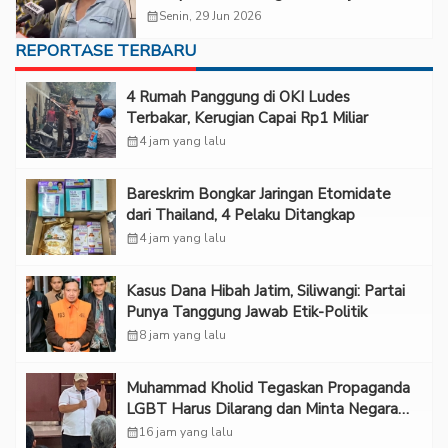
Hanya Endorsement
calendar_month
Senin, 29 Jun 2026
REPORTASE TERBARU
‎4 Rumah Panggung di OKI Ludes
Terbakar, Kerugian Capai Rp1 Miliar
calendar_month
4 jam yang lalu
Bareskrim Bongkar Jaringan Etomidate
dari Thailand, 4 Pelaku Ditangkap
calendar_month
4 jam yang lalu
Kasus Dana Hibah Jatim, Siliwangi: Partai
Punya Tanggung Jawab Etik-Politik
calendar_month
8 jam yang lalu
Muhammad Kholid Tegaskan Propaganda
LGBT Harus Dilarang dan Minta Negara
Melindungi Korban
calendar_month
16 jam yang lalu