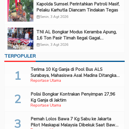
Kapolda Sumsel Perintahkan Patroli Masif,
Pelaku Karhutla Diancam Tindakan Tegas
calendar_month
Senin, 3 Agt 2026
TNI AL Bongkar Modus Keramba Apung,
1,6 Ton Pasir Timah Ilegal Gagal
Diselundupkan
calendar_month
Senin, 3 Agt 2026
TERPOPULER
Terima 10 Kg Ganja di Pool Bus ALS
Surabaya, Mahasiswa Asal Madina Ditangkap
Reportase Utama
Bareskrim
Polisi Bongkar Kontrakan Penyimpan 27,96
Kg Ganja di Jaktim
Reportase Utama
Pernah Lolos Bawa 7 Kg Sabu ke Jakarta
Pilot Maskapai Malaysia Dibekuk Saat Bawa