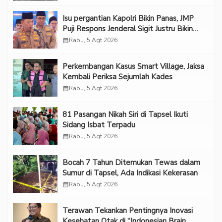
Isu pergantian Kapolri Bikin Panas, JMP
Puji Respons Jenderal Sigit Justru Bikin
“Adem”
calendar_month
Rabu, 5 Agt 2026
Perkembangan Kasus Smart Village, Jaksa
Kembali Periksa Sejumlah Kades
calendar_month
Rabu, 5 Agt 2026
81 Pasangan Nikah Siri di Tapsel Ikuti
Sidang Isbat Terpadu
calendar_month
Rabu, 5 Agt 2026
Bocah 7 Tahun Ditemukan Tewas dalam
Sumur di Tapsel, Ada Indikasi Kekerasan
calendar_month
Rabu, 5 Agt 2026
Terawan Tekankan Pentingnya Inovasi
Kesehatan Otak di “Indonesian Brain