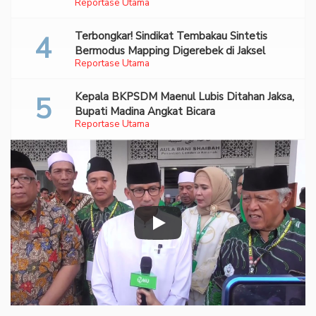
Reportase Utama
70 Ribu Pil Ekstasi Di Bandara Soetta
Terbongkar! Sindikat Tembakau Sintetis
Bermodus Mapping Digerebek di Jaksel
Reportase Utama
Kepala BKPSDM Maenul Lubis Ditahan Jaksa,
Bupati Madina Angkat Bicara
Reportase Utama