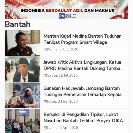
Bantah
Mantan Kajari Madina Bantah Tuduhan
Terlibat Program Smart Village
calendar_month
Kamis, 30 Jul 2026
Jawab Kritik Aktivis Lingkungan, Ketua
DPRD Madina Bantah Dukung Tambang
Ilegal
calendar_month
Sabtu, 18 Jul 2026
Gunakan Hak Jawab, Jambang Bantah
Tudingan Pemerasan terhadap Kepala
Desa
calendar_month
Rabu, 24 Jun 2026
Bersaksi di Pengadilan Tipikor, Lokot
Nasution Bantah Terlibat Proyek DJKA
calendar_month
Kamis, 9 Apr 2026