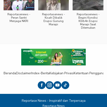
Reportasenews -
Reportasenews -
Reportasenews -
Peran Santri
Kisah Dibalik
Begini Kondisi
Menjaga NKRI
Erupsi Gunung
K0rb4n Erupsi
Marapi
Marapi Saat
Ditemukan
Beranda
Disclaimer
Index-Berita
Kebijakan Privasi
Ketentuan Pengguna
K
Reportase News - Inspiratif dan Terpercaya
Reportase News