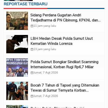
REPORTASE TERBARU
Sidang Perdana Gugatan Andri
Tedjadharma di PN Cibinong, KPKNL dan
PUPN Mangkir
calendar_month
11 jam yang lalu
LBH Medan Desak Polda Sumut Usut
Kematian Winda Lorenza
calendar_month
23 jam yang lalu
Polda Sumut Bongkar Sindikat Scamming
Internasional, Korban Rugi Rp6,7 Miliar
calendar_month
Jumat, 7 Agt 2026
Bocah 7 Tahun di Tapsel yang Ditemukan
Tewas di Sumur Ternyata Korban
Kekerasan Seksual
calendar_month
Jumat, 7 Agt 2026