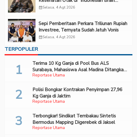
Kesehatan Otak di “Indonesian Brain
Forum 2026 UPN Veteran Jakarta”
calendar_month
Selasa, 4 Agt 2026
Sepi Pemberitaan Perkara Triliunan Rupiah
Investree, Ternyata Sudah Jatuh Vonis
calendar_month
Selasa, 4 Agt 2026
TERPOPULER
Terima 10 Kg Ganja di Pool Bus ALS
Surabaya, Mahasiswa Asal Madina Ditangkap
Reportase Utama
Bareskrim
Polisi Bongkar Kontrakan Penyimpan 27,96
Kg Ganja di Jaktim
Reportase Utama
Terbongkar! Sindikat Tembakau Sintetis
Bermodus Mapping Digerebek di Jaksel
Reportase Utama