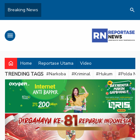
search
Breaking News
menu
home
Home
Reportase Utama
Video
TRENDING TAGS
#Narkoba
#Kriminal
#Hukum
#Polda Met