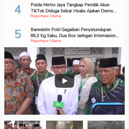
Polda Metro Jaya Tangkap Pemilik Akun
TikTok Diduga Sebar Hoaks Ajakan Demo
Reportase Utama
Turunkan Prabowo-Gibran
Bareskrim Polri Gagalkan Penyelundupan
86,3 Kg Sabu, Dua Bos Jaringan Internasional
Reportase Utama
Diburu