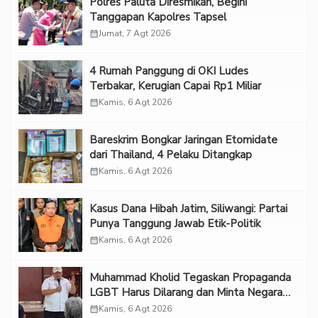
Polres Paluta Diresmikan, Begini
Tanggapan Kapolres Tapsel
calendar_month
Jumat, 7 Agt 2026
‎4 Rumah Panggung di OKI Ludes
Terbakar, Kerugian Capai Rp1 Miliar
calendar_month
Kamis, 6 Agt 2026
Bareskrim Bongkar Jaringan Etomidate
dari Thailand, 4 Pelaku Ditangkap
calendar_month
Kamis, 6 Agt 2026
Kasus Dana Hibah Jatim, Siliwangi: Partai
Punya Tanggung Jawab Etik-Politik
calendar_month
Kamis, 6 Agt 2026
Muhammad Kholid Tegaskan Propaganda
LGBT Harus Dilarang dan Minta Negara
Melindungi Korban
calendar_month
Kamis, 6 Agt 2026