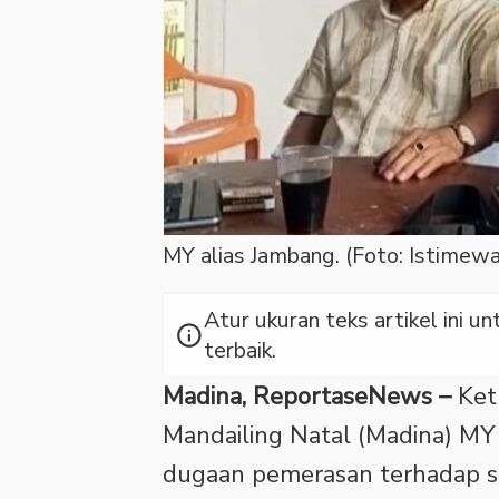
MY alias Jambang. (Foto: Istimewa
Atur ukuran teks artikel ini
info
terbaik.
Madina, ReportaseNews –
Ket
Mandailing Natal (Madina) M
dugaan pemerasan terhadap s