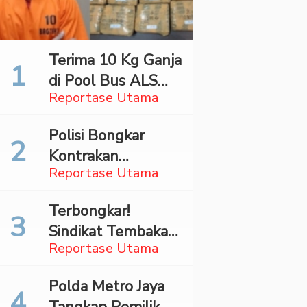
Terima 10 Kg Ganja
di Pool Bus ALS
Reportase Utama
Surabaya,
Mahasiswa Asal
Polisi Bongkar
Madina Ditangkap
Kontrakan
Bareskrim
Reportase Utama
Penyimpan 27,96
Kg Ganja di Jaktim
Terbongkar!
Sindikat Tembakau
Reportase Utama
Sintetis Bermodus
Mapping Digerebek
Polda Metro Jaya
di Jaksel
Tangkap Pemilik