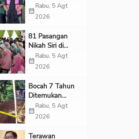
Village, Jaksa
Rabu, 5 Agt
calendar_month
Kembali Periksa
2026
Sejumlah Kades
81 Pasangan
Nikah Siri di
Tapsel Ikuti
Rabu, 5 Agt
calendar_month
Sidang Isbat
2026
Terpadu
Bocah 7 Tahun
Ditemukan
Tewas dalam
Rabu, 5 Agt
calendar_month
Sumur di Tapsel,
2026
Ada Indikasi
Kekerasan
Terawan