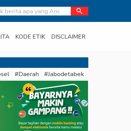
search
ITA
KODE ETIK
DISCLAIMER
sel
#Daerah
#Jabodetabek
#Polda Sumse