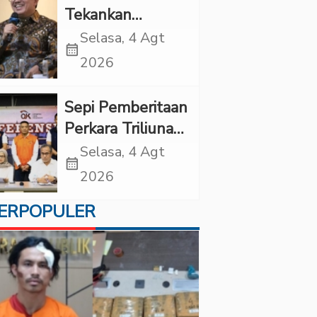
Tekankan
Pentingnya
Selasa, 4 Agt
calendar_month
Inovasi
2026
Kesehatan Otak
di “Indonesian
Sepi Pemberitaan
Brain Forum
Perkara Triliunan
2026 UPN
Rupiah Investree,
Selasa, 4 Agt
Veteran Jakarta”
calendar_month
Ternyata Sudah
2026
Jatuh Vonis
ERPOPULER