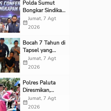
Polda Sumut
Bongkar Sindikat
Scamming
Jumat, 7 Agt
calendar_month
Internasional,
2026
Korban Rugi
Rp6,7 Miliar
Bocah 7 Tahun di
Tapsel yang
Ditemukan
Jumat, 7 Agt
calendar_month
Tewas di Sumur
2026
Ternyata Korban
Kekerasan
Polres Paluta
Seksual
Diresmikan,
Begini
Jumat, 7 Agt
calendar_month
Tanggapan
2026