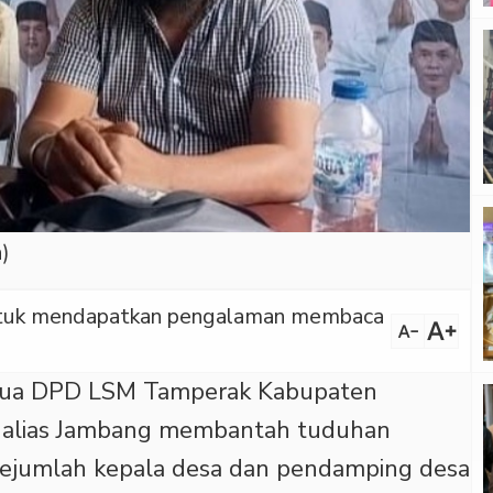
)
 untuk mendapatkan pengalaman membaca
text_increase
text_decrease
ua DPD LSM Tamperak Kabupaten
Y alias Jambang membantah tuduhan
ejumlah kepala desa dan pendamping desa