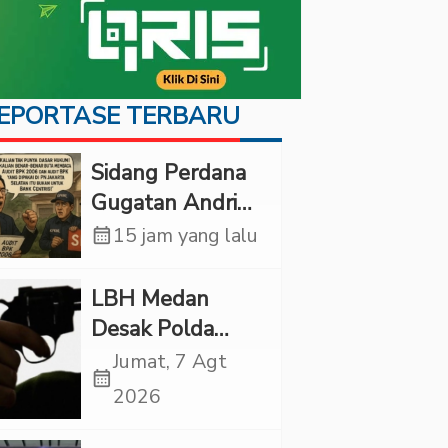
EPORTASE TERBARU
Sidang Perdana
Gugatan Andri
Tedjadharma di
calendar_month
15 jam yang lalu
PN Cibinong,
KPKNL dan
LBH Medan
PUPN Mangkir
Desak Polda
Sumut Usut
Jumat, 7 Agt
calendar_month
Kematian Winda
2026
Lorenza