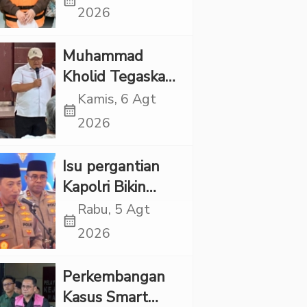
calendar_month
Punya Tanggung
2026
Jawab Etik-Politik
Muhammad
Kholid Tegaskan
Propaganda
Kamis, 6 Agt
calendar_month
LGBT Harus
2026
Dilarang dan
Minta Negara
Isu pergantian
Melindungi
Kapolri Bikin
Korban
Panas, JMP Puji
Rabu, 5 Agt
calendar_month
Respons Jenderal
2026
Sigit Justru Bikin
“Adem”
Perkembangan
Kasus Smart