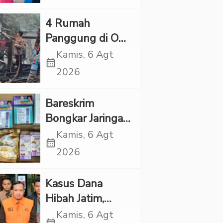
Kapolres Tapsel
‎4 Rumah
Panggung di OKI
Ludes Terbakar,
Kamis, 6 Agt
calendar_month
Kerugian Capai
2026
Rp1 Miliar
Bareskrim
Bongkar Jaringan
Etomidate dari
Kamis, 6 Agt
calendar_month
Thailand, 4
2026
Pelaku Ditangkap
Kasus Dana
Hibah Jatim,
Siliwangi: Partai
Kamis, 6 Agt