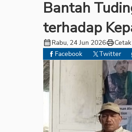
Bantah Tudi
terhadap Kep
calendar_month
print
Rabu, 24 Jun 2026
Cetak
Facebook
Twitter